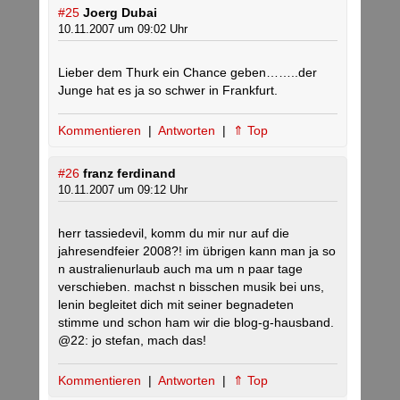
#25
Joerg Dubai
10.11.2007 um 09:02 Uhr
Lieber dem Thurk ein Chance geben……..der
Junge hat es ja so schwer in Frankfurt.
Kommentieren
|
Antworten
|
⇑ Top
#26
franz ferdinand
10.11.2007 um 09:12 Uhr
herr tassiedevil, komm du mir nur auf die
jahresendfeier 2008?! im übrigen kann man ja so
n australienurlaub auch ma um n paar tage
verschieben. machst n bisschen musik bei uns,
lenin begleitet dich mit seiner begnadeten
stimme und schon ham wir die blog-g-hausband.
@22: jo stefan, mach das!
Kommentieren
|
Antworten
|
⇑ Top