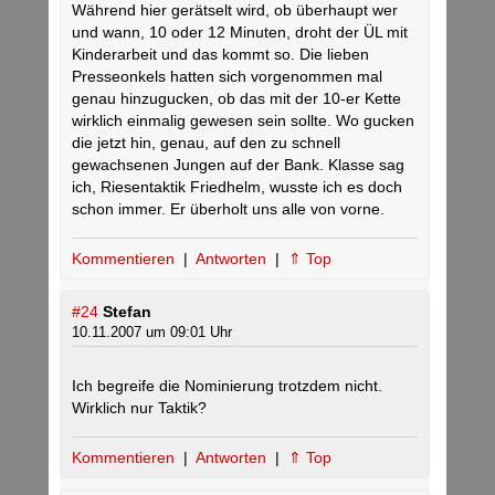
Während hier gerätselt wird, ob überhaupt wer
und wann, 10 oder 12 Minuten, droht der ÜL mit
Kinderarbeit und das kommt so. Die lieben
Presseonkels hatten sich vorgenommen mal
genau hinzugucken, ob das mit der 10-er Kette
wirklich einmalig gewesen sein sollte. Wo gucken
die jetzt hin, genau, auf den zu schnell
gewachsenen Jungen auf der Bank. Klasse sag
ich, Riesentaktik Friedhelm, wusste ich es doch
schon immer. Er überholt uns alle von vorne.
Kommentieren
|
Antworten
|
⇑ Top
#24
Stefan
10.11.2007 um 09:01 Uhr
Ich begreife die Nominierung trotzdem nicht.
Wirklich nur Taktik?
Kommentieren
|
Antworten
|
⇑ Top