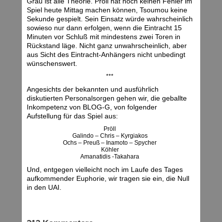
Grau ist alle Theorie. Pröll hat noch keinen Fehler im
Spiel heute Mittag machen können, Tsoumou keine
Sekunde gespielt. Sein Einsatz würde wahrscheinlich
sowieso nur dann erfolgen, wenn die Eintracht 15
Minuten vor Schluß mit mindestens zwei Toren in
Rückstand läge. Nicht ganz unwahrscheinlich, aber
aus Sicht des Eintracht-Anhängers nicht unbedingt
wünschenswert.
***
Angesichts der bekannten und ausführlich
diskutierten Personalsorgen gehen wir, die geballte
Inkompetenz von BLOG-G, von folgender
Aufstellung für das Spiel aus:
Pröll
Galindo – Chris – Kyrgiakos
Ochs – Preuß – Inamoto – Spycher
Köhler
Amanatidis -Takahara
Und, entgegen vielleicht noch im Laufe des Tages
aufkommender Euphorie, wir tragen sie ein, die Null
in den UAI.