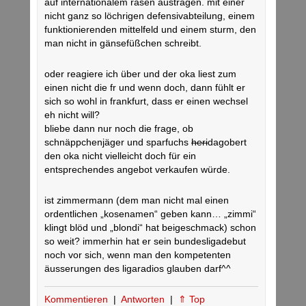
auf internationalem rasen austragen. mit einer
nicht ganz so löchrigen defensivabteilung, einem
funktionierenden mittelfeld und einem sturm, den
man nicht in gänsefüßchen schreibt.
oder reagiere ich über und der oka liest zum
einen nicht die fr und wenn doch, dann fühlt er
sich so wohl in frankfurt, dass er einen wechsel
eh nicht will?
bliebe dann nur noch die frage, ob
schnäppchenjäger und sparfuchs
heri
dagobert
den oka nicht vielleicht doch für ein
entsprechendes angebot verkaufen würde.
ist zimmermann (dem man nicht mal einen
ordentlichen „kosenamen“ geben kann… „zimmi“
klingt blöd und „blondi“ hat beigeschmack) schon
so weit? immerhin hat er sein bundesligadebut
noch vor sich, wenn man den kompetenten
äusserungen des ligaradios glauben darf^^
Kommentieren
|
Antworten
|
⇑ Top