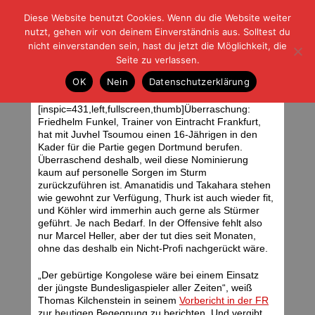
Diese Website benutzt Cookies. Wenn du die Website weiter
| | |
BLOG-G
Fußball und der Rest
nutzt, gehen wir von deinem Einverständnis aus. Solltest du
HOME
|
REGELN
|
IMPRESSUM
|
DATENSCHUTZ
nicht einverstanden sein, hast du jetzt die Möglichkeit, die
Seite zu verlassen.
10.11.07: Dortmund – Frankfurt
OK
Nein
Datenschutzerklärung
Samstag, 10.11.07 | 06:11 Uhr
[inspic=431,left,fullscreen,thumb]Überraschung:
Friedhelm Funkel, Trainer von Eintracht Frankfurt,
hat mit Juvhel Tsoumou einen 16-Jährigen in den
Kader für die Partie gegen Dortmund berufen.
Überraschend deshalb, weil diese Nominierung
kaum auf personelle Sorgen im Sturm
zurückzuführen ist. Amanatidis und Takahara stehen
wie gewohnt zur Verfügung, Thurk ist auch wieder fit,
und Köhler wird immerhin auch gerne als Stürmer
geführt. Je nach Bedarf. In der Offensive fehlt also
nur Marcel Heller, aber der tut dies seit Monaten,
ohne das deshalb ein Nicht-Profi nachgerückt wäre.
„Der gebürtige Kongolese wäre bei einem Einsatz
der jüngste Bundesligaspieler aller Zeiten“, weiß
Thomas Kilchenstein in seinem
Vorbericht in der FR
zur heutigen Begegnung zu berichten. Und vergibt