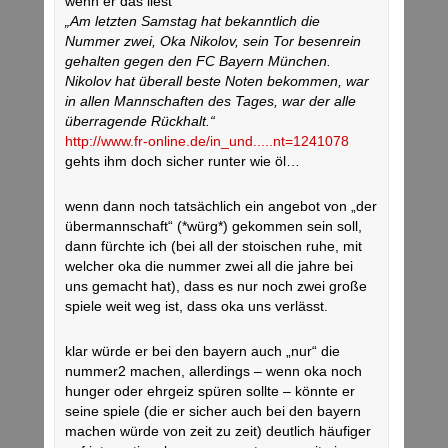
wenn er das liest
„Am letzten Samstag hat bekanntlich die
Nummer zwei, Oka Nikolov, sein Tor besenrein
gehalten gegen den FC Bayern München.
Nikolov hat überall beste Noten bekommen, war
in allen Mannschaften des Tages, war der alle
überragende Rückhalt.“
http://www.fr-online.de/in_und.....nt=1241078
gehts ihm doch sicher runter wie öl…
wenn dann noch tatsächlich ein angebot von „der
übermannschaft“ (*würg*) gekommen sein soll,
dann fürchte ich (bei all der stoischen ruhe, mit
welcher oka die nummer zwei all die jahre bei
uns gemacht hat), dass es nur noch zwei große
spiele weit weg ist, dass oka uns verlässt.
klar würde er bei den bayern auch „nur“ die
nummer2 machen, allerdings – wenn oka noch
hunger oder ehrgeiz spüren sollte – könnte er
seine spiele (die er sicher auch bei den bayern
machen würde von zeit zu zeit) deutlich häufiger