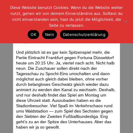
Diese Website benutzt Cookies. Wenn du die Website weiter
| | |
BLOG-G
Fußball und der Rest
nutzt, gehen wir von deinem Einverständnis aus. Solltest du
HOME
|
REGELN
|
IMPRESSUM
|
DATENSCHUTZ
nicht einverstanden sein, hast du jetzt die Möglichkeit, die
Seite zu verlassen.
15.08.11 Eintracht Frankfurt – Fortuna
OK
Nein
Datenschutzerklärung
Düsseldorf
Montag, 15.08.11 | 06:47 Uhr
Und plötzlich ist es gar kein Spitzenspiel mehr, die
Partie Eintracht Frankfurt gegen Fortuna Düsseldorf
heute um 20:15 Uhr. Ja, viertel nach acht. Nicht halb
neun. Die Zuschauer sollen direkt nach der
Tagesschau zu Spocht-Eins umschalten und dann
möglichst auch gleich dabei bleiben, ohne vorher
durch belangloses Geschwätz gleich wieder dazu
animiert zu werden den Kanal zu wechseln. Deshalb,
und nur deshalb findet das Spiel am Montag um
diese Uhrzeit statt. Auszubaden haben es die
Stadionbesucher. Viel Spaß im Verkehrschaos rund
ums Waldstadion — zum Spiel des Sechsten gegen
den Siebten der Zweiten Fußballbundesliga. Eng
geht’s zu an der Spitze des Unterhauses. Aber das
haben wir ja so gewollt.