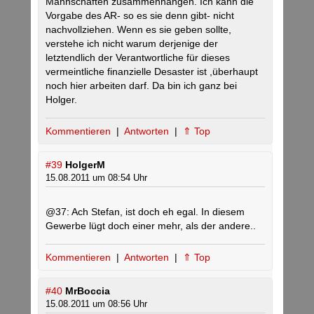
Mannschaften zusammenhängen. Ich kann die
Vorgabe des AR- so es sie denn gibt- nicht
nachvollziehen. Wenn es sie geben sollte,
verstehe ich nicht warum derjenige der
letztendlich der Verantwortliche für dieses
vermeintliche finanzielle Desaster ist ,überhaupt
noch hier arbeiten darf. Da bin ich ganz bei
Holger.
Kommentieren
|
Antworten
|
⇑ Top
#39
HolgerM
15.08.2011 um 08:54 Uhr
@37: Ach Stefan, ist doch eh egal. In diesem
Gewerbe lügt doch einer mehr, als der andere..
Kommentieren
|
Antworten
|
⇑ Top
#40
MrBoccia
15.08.2011 um 08:56 Uhr