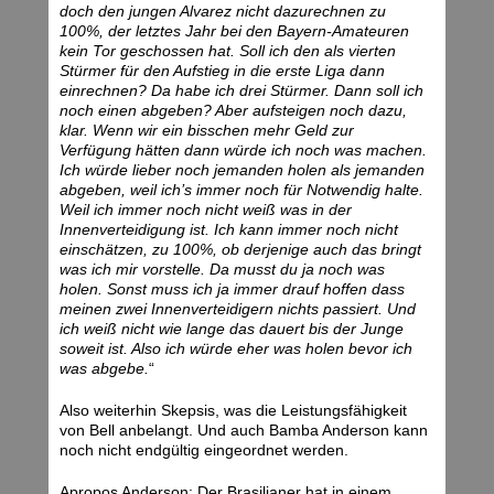
doch den jungen Alvarez nicht dazurechnen zu
100%, der letztes Jahr bei den Bayern-Amateuren
kein Tor geschossen hat. Soll ich den als vierten
Stürmer für den Aufstieg in die erste Liga dann
einrechnen? Da habe ich drei Stürmer. Dann soll ich
noch einen abgeben? Aber aufsteigen noch dazu,
klar. Wenn wir ein bisschen mehr Geld zur
Verfügung hätten dann würde ich noch was machen.
Ich würde lieber noch jemanden holen als jemanden
abgeben, weil ich’s immer noch für Notwendig halte.
Weil ich immer noch nicht weiß was in der
Innenverteidigung ist. Ich kann immer noch nicht
einschätzen, zu 100%, ob derjenige auch das bringt
was ich mir vorstelle. Da musst du ja noch was
holen. Sonst muss ich ja immer drauf hoffen dass
meinen zwei Innenverteidigern nichts passiert. Und
ich weiß nicht wie lange das dauert bis der Junge
soweit ist. Also ich würde eher was holen bevor ich
was abgebe.
“
Also weiterhin Skepsis, was die Leistungsfähigkeit
von Bell anbelangt. Und auch Bamba Anderson kann
noch nicht endgültig eingeordnet werden.
Apropos Anderson: Der Brasilianer hat in einem