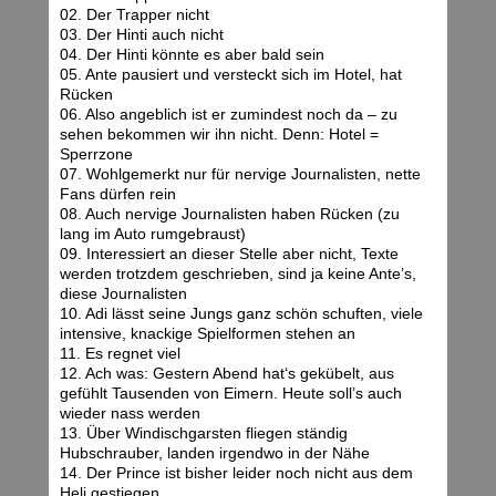
02. Der Trapper nicht
03. Der Hinti auch nicht
04. Der Hinti könnte es aber bald sein
05. Ante pausiert und versteckt sich im Hotel, hat
Rücken
06. Also angeblich ist er zumindest noch da – zu
sehen bekommen wir ihn nicht. Denn: Hotel =
Sperrzone
07. Wohlgemerkt nur für nervige Journalisten, nette
Fans dürfen rein
08. Auch nervige Journalisten haben Rücken (zu
lang im Auto rumgebraust)
09. Interessiert an dieser Stelle aber nicht, Texte
werden trotzdem geschrieben, sind ja keine Ante’s,
diese Journalisten
10. Adi lässt seine Jungs ganz schön schuften, viele
intensive, knackige Spielformen stehen an
11. Es regnet viel
12. Ach was: Gestern Abend hat‘s gekübelt, aus
gefühlt Tausenden von Eimern. Heute soll’s auch
wieder nass werden
13. Über Windischgarsten fliegen ständig
Hubschrauber, landen irgendwo in der Nähe
14. Der Prince ist bisher leider noch nicht aus dem
Heli gestiegen