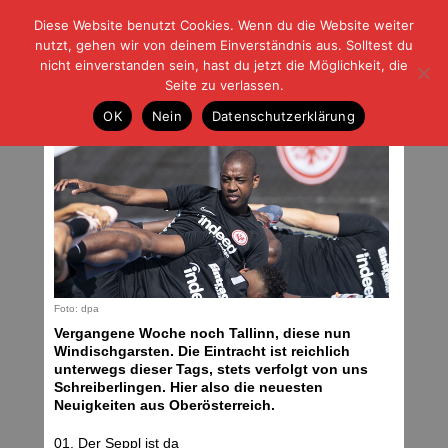
Diese Website benutzt Cookies. Wenn du die Website weiter
| | |
BLOG-G
Fußball und der Rest
nutzt, gehen wir von deinem Einverständnis aus. Solltest du
HOME
|
REGELN
|
IMPRESSUM
|
DATENSCHUTZ
nicht einverstanden sein, hast du jetzt die Möglichkeit, die
Seite zu verlassen.
16 Punkte
OK
Nein
Datenschutzerklärung
Montag, 29.07.19 | 07:34 Uhr
Foto: dpa
Vergangene Woche noch Tallinn, diese nun
Windischgarsten. Die Eintracht ist reichlich
unterwegs dieser Tags, stets verfolgt von uns
Schreiberlingen. Hier also die neuesten
Neuigkeiten aus Oberösterreich.
01. Der Seppl ist da