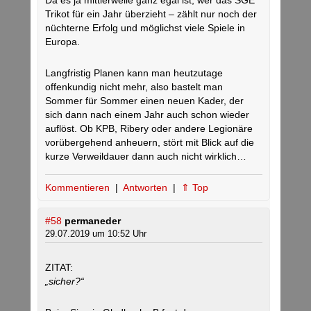
Da es ja mittlerweile ganz egal ist, wer das SGE
Trikot für ein Jahr überzieht – zählt nur noch der
nüchterne Erfolg und möglichst viele Spiele in
Europa.
Langfristig Planen kann man heutzutage
offenkundig nicht mehr, also bastelt man
Sommer für Sommer einen neuen Kader, der
sich dann nach einem Jahr auch schon wieder
auflöst. Ob KPB, Ribery oder andere Legionäre
vorübergehend anheuern, stört mit Blick auf die
kurze Verweildauer dann auch nicht wirklich…
Kommentieren
|
Antworten
|
⇑ Top
#58
permaneder
29.07.2019 um 10:52 Uhr
ZITAT:
„sicher?“