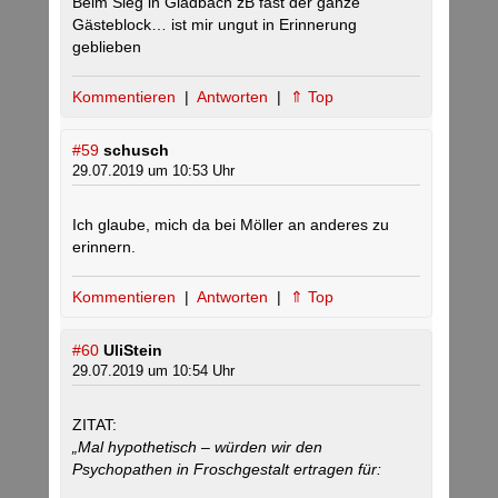
Beim Sieg in Gladbach zB fast der ganze
Gästeblock… ist mir ungut in Erinnerung
geblieben
Kommentieren
|
Antworten
|
⇑ Top
#59
schusch
29.07.2019 um 10:53 Uhr
Ich glaube, mich da bei Möller an anderes zu
erinnern.
Kommentieren
|
Antworten
|
⇑ Top
#60
UliStein
29.07.2019 um 10:54 Uhr
ZITAT:
„Mal hypothetisch – würden wir den
Psychopathen in Froschgestalt ertragen für: