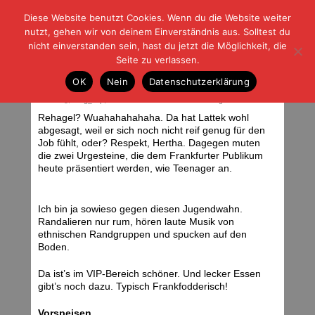
Diese Website benutzt Cookies. Wenn du die Website weiter
| | |
BLOG-G
Fußball und der Rest
nutzt, gehen wir von deinem Einverständnis aus. Solltest du
HOME
|
REGELN
|
IMPRESSUM
|
DATENSCHUTZ
nicht einverstanden sein, hast du jetzt die Möglichkeit, die
Seite zu verlassen.
18.02.12: Eintracht Frankfurt – FSV
OK
Nein
Datenschutzerklärung
Frankfurt
Samstag, 18.02.12 | 06:41 Uhr
<div class="img_caption">Alte Steine. Foto: Stefan Krieger. </div>
Rehagel? Wuahahahahaha. Da hat Lattek wohl
abgesagt, weil er sich noch nicht reif genug für den
Job fühlt, oder? Respekt, Hertha. Dagegen muten
die zwei Urgesteine, die dem Frankfurter Publikum
heute präsentiert werden, wie Teenager an.
Ich bin ja sowieso gegen diesen Jugendwahn.
Randalieren nur rum, hören laute Musik von
ethnischen Randgruppen und spucken auf den
Boden.
Da ist’s im VIP-Bereich schöner. Und lecker Essen
gibt’s noch dazu. Typisch Frankfodderisch!
Vorspeisen