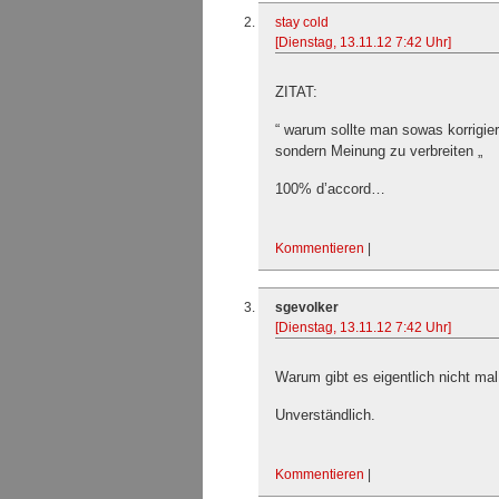
stay cold
[Dienstag, 13.11.12 7:42 Uhr]
ZITAT:
“ warum sollte man sowas korrigier
sondern Meinung zu verbreiten „
100% d’accord…
Kommentieren
|
sgevolker
[Dienstag, 13.11.12 7:42 Uhr]
Warum gibt es eigentlich nicht mal
Unverständlich.
Kommentieren
|