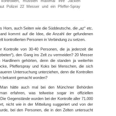
kontrolliert, mussten maximal ihre Jacken
aut Polizei 22 Messer und ein Pfeffer-Spray
es Horn, auch Seiten wie die Süddeutsche, die „az“ etc.
emand kommt auf die Idee, die Anzahl der gefundenen
t kontrollierten Personen in Verbindung zu setzen.
r Kontrolle von 30-40 Personen, die ja jederzeit die
gebeten“), den Gang ins Zelt zu vermeiden? 20 Messer
 Hardlinern gehörten, denn die standen ja weiterhin
cke, Pfefferspray und Koks bei Menschen, die sich
enaueren Untersuchung unterziehen, denn die Kontrollen
uch bekannt gemacht worden?
 Man hätte auch mal bei den Münchner Behörden
an erfahren, was teilweise sogar im offiziellen
 Die Gegenstände wurden bei der Kontrolle aller 71.000
rt, nicht wie in der Mitteilung suggeriert und von der
de, bei den Personen, die in den Zelten untersucht