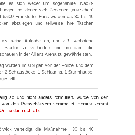
delte es sich weder um sogenannte „Nackt-
hungen, bei denen sich Personen „ausziehen“
 6.600 Frankfurter Fans wurden ca. 30 bis 40
cken abzulegen und teilweise ihre Taschen
 als seine Aufgabe an, um z.B. verbotene
m Stadion zu verhindern und um damit die
schauern in der Allianz Arena zu gewährleisten.
ag wurden im Übrigen von der Polizei und dem
r, 2 Schlagstöcke, 1 Schlagring, 1 Sturmhaube,
gestellt.
llig so und nicht anders formuliert, wurde von den
nd von den Pressehäusern verarbeitet. Heraus kommt
Online dann schreibt
rwick verteidigt die Maßnahme: „30 bis 40