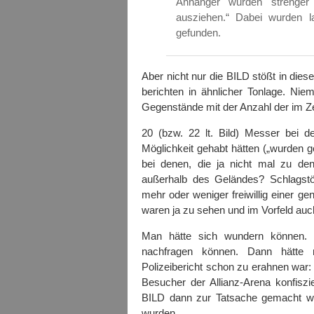
Anhänger wurden strenger 
ausziehen.“ Dabei wurden l
gefunden.
Aber nicht nur die BILD stößt in dies
berichten in ähnlicher Tonlage. Ni
Gegenstände mit der Anzahl der im Zel
20 (bzw. 22 lt. Bild) Messer bei de
Möglichkeit gehabt hätten („wurden 
bei denen, die ja nicht mal zu den
außerhalb des Geländes? Schlagstö
mehr oder weniger freiwillig einer g
waren ja zu sehen und im Vorfeld a
Man hätte sich wundern können.
nachfragen können. Dann hätte m
Polizeibericht schon zu erahnen war:
Besucher der Allianz-Arena konfiszie
BILD dann zur Tatsache gemacht wur
wurden.