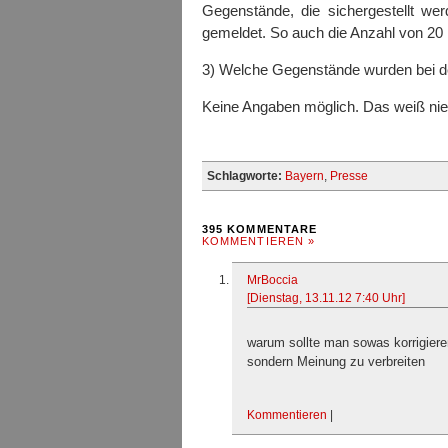
Gegenstände, die sichergestellt we
gemeldet. So auch die Anzahl von 20
3) Welche Gegenstände wurden bei de
Keine Angaben möglich. Das weiß ni
Schlagworte:
Bayern
,
Presse
395 KOMMENTARE
KOMMENTIEREN »
MrBoccia
[Dienstag, 13.11.12 7:40 Uhr]
warum sollte man sowas korrigiere
sondern Meinung zu verbreiten
Kommentieren
|