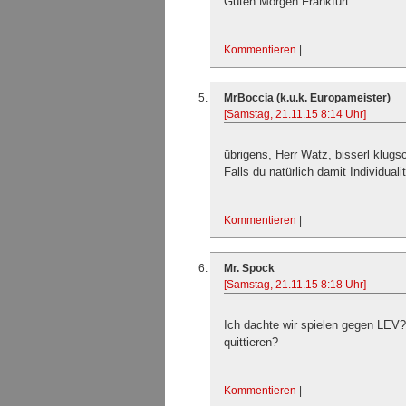
Guten Morgen Frankfurt.
Kommentieren
|
MrBoccia (k.u.k. Europameister)
[Samstag, 21.11.15 8:14 Uhr]
übrigens, Herr Watz, bisserl klug
Falls du natürlich damit Individual
Kommentieren
|
Mr. Spock
[Samstag, 21.11.15 8:18 Uhr]
Ich dachte wir spielen gegen LEV?
quittieren?
Kommentieren
|