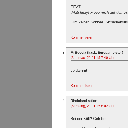
ZITAT:
„Matchday! Freue mich auf den Sch
Gibt keinen Schnee. Sicherheitsris
Kommentieren
|
MrBoccia (k.u.k. Europameister)
[Samstag, 21.11.15 7:40 Uhr]
verdammt
Kommentieren
|
Rheinland Adler
[Samstag, 21.11.15 8:02 Uhr]
Bei der Kält? Geh fott.