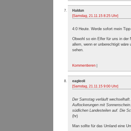
Haldun
[Samstag, 21.11.15 8:25 Uhr]
4:0 Heute. Werde sofort mein Tipp
Obwohl so ein Elfer für uns in der
allem, wenn er unberechtigit wäre 
sehen.
Kommentieren
|
eagleoli
[Samstag, 21.11.15 9:00 Uhr]
Der Samstag verläuft wechselhaft. 
Auflockerungen mit Sonnenschein.
südlichen Landesteilen auf. Die S
(hr)
Man sollte für das Umland eine U