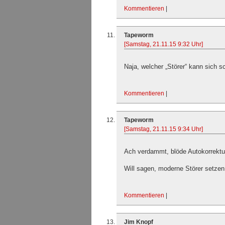
Kommentieren
|
Tapeworm
[Samstag, 21.11.15 9:32 Uhr]
Naja, welcher „Störer“ kann sich s
Kommentieren
|
Tapeworm
[Samstag, 21.11.15 9:34 Uhr]
Ach verdammt, blöde Autokorrekt
Will sagen, moderne Störer setzen 
Kommentieren
|
Jim Knopf