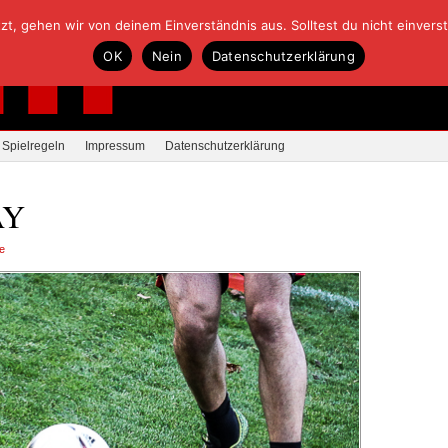
, gehen wir von deinem Einverständnis aus. Solltest du nicht einverstan
OK
Nein
Datenschutzerklärung
Spielregeln
Impressum
Datenschutzerklärung
AY
e