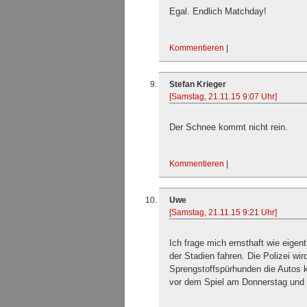
Egal. Endlich Matchday!
Kommentieren
|
Stefan Krieger
[Samstag, 21.11.15 9:07 Uhr]
Der Schnee kommt nicht rein.
Kommentieren
|
Uwe
[Samstag, 21.11.15 9:21 Uhr]
Ich frage mich ernsthaft wie eigent
der Stadien fahren. Die Polizei wi
Sprengstoffspürhunden die Autos k
vor dem Spiel am Donnerstag und 