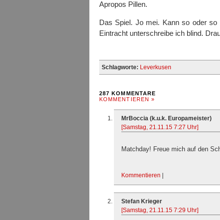
Apropos Pillen.
Das Spiel. Jo mei. Kann so oder so
Eintracht unterschreibe ich blind. Drau
Schlagworte:
Leverkusen
287 KOMMENTARE
KOMMENTIEREN »
MrBoccia (k.u.k. Europameister)
[Samstag, 21.11.15 7:27 Uhr]
Matchday! Freue mich auf den Sch
Kommentieren
|
Stefan Krieger
[Samstag, 21.11.15 7:29 Uhr]