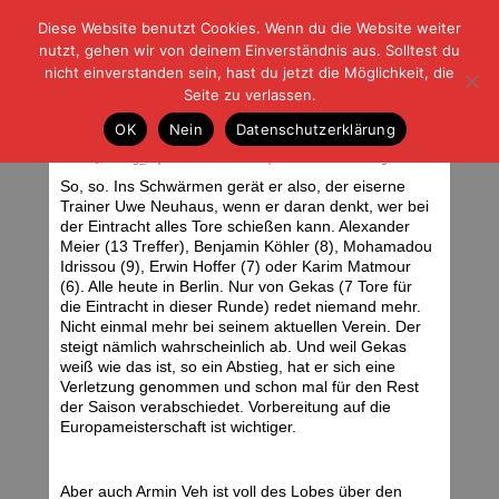
Diese Website benutzt Cookies. Wenn du die Website weiter
| | |
BLOG-G
Fußball und der Rest
nutzt, gehen wir von deinem Einverständnis aus. Solltest du
HOME
|
REGELN
|
IMPRESSUM
|
DATENSCHUTZ
nicht einverstanden sein, hast du jetzt die Möglichkeit, die
Seite zu verlassen.
26.03.12: Union Berlin – Eintracht
OK
Nein
Datenschutzerklärung
Frankfurt
Montag, 26.03.12 | 06:17 Uhr
<div class="img_caption">Gekas im Hinspiel. Foto: Stefan Krieger.</div>
So, so. Ins Schwärmen gerät er also, der eiserne
Trainer Uwe Neuhaus, wenn er daran denkt, wer bei
der Eintracht alles Tore schießen kann. Alexander
Meier (13 Treffer), Benjamin Köhler (8), Mohamadou
Idrissou (9), Erwin Hoffer (7) oder Karim Matmour
(6). Alle heute in Berlin. Nur von Gekas (7 Tore für
die Eintracht in dieser Runde) redet niemand mehr.
Nicht einmal mehr bei seinem aktuellen Verein. Der
steigt nämlich wahrscheinlich ab. Und weil Gekas
weiß wie das ist, so ein Abstieg, hat er sich eine
Verletzung genommen und schon mal für den Rest
der Saison verabschiedet. Vorbereitung auf die
Europameisterschaft ist wichtiger.
Aber auch Armin Veh ist voll des Lobes über den