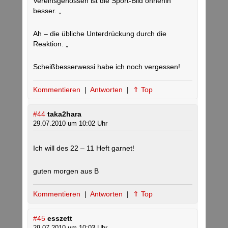
Vereinsgenossen ist die Sport-Bild ohnehin
besser. „
Ah – die übliche Unterdrückung durch die
Reaktion. „
Scheißbesserwessi habe ich noch vergessen!
Kommentieren
|
Antworten
|
⇑ Top
#44
taka2hara
29.07.2010 um 10:02 Uhr
Ich will des 22 – 11 Heft garnet!
guten morgen aus B
Kommentieren
|
Antworten
|
⇑ Top
#45
esszett
29.07.2010 um 10:03 Uhr