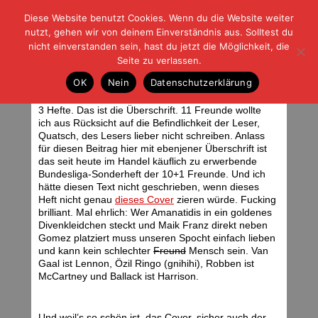
Diese Website benutzt Cookies. Wenn du die Website weiter
| | |
BLOG-G
Fußball und der Rest
nutzt, gehen wir von deinem Einverständnis aus. Solltest du
HOME
|
REGELN
|
IMPRESSUM
|
DATENSCHUTZ
nicht einverstanden sein, hast du jetzt die Möglichkeit, die
Seite zu verlassen.
3 Hefte
OK
Nein
Datenschutzerklärung
Donnerstag, 29.07.10 | 05:15 Uhr
3 Hefte. Das ist die Überschrift. 11 Freunde wollte
ich aus Rücksicht auf die Befindlichkeit der Leser,
Quatsch, des Lesers lieber nicht schreiben. Anlass
für diesen Beitrag hier mit ebenjener Überschrift ist
das seit heute im Handel käuflich zu erwerbende
Bundesliga-Sonderheft der 10+1 Freunde. Und ich
hätte diesen Text nicht geschrieben, wenn dieses
Heft nicht genau
dieses Cover
zieren würde. Fucking
brilliant. Mal ehrlich: Wer Amanatidis in ein goldenes
Divenkleidchen steckt und Maik Franz direkt neben
Gomez platziert muss unseren Spocht einfach lieben
und kann kein schlechter
Freund
Mensch sein. Van
Gaal ist Lennon, Özil Ringo (gnihihi), Robben ist
McCartney und Ballack ist Harrison.
Und weil’s so schön ist, das Cover, sicher auch der