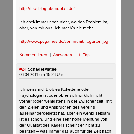
http://hsv-blog.abendblatt.de/
„
Ich chek’immer noch nicht, wo das Problem ist,
aber, von mir aus: Ich mach’s nie mehr.
http://www.pcgames.de/communit.....garten.jpg
Kommentieren
|
Antworten
|
⇑ Top
#24
SchädelMatse
06.04.2011 um 15:23 Uhr
Ich weiss nicht, ob es Koketterie oder
Psychologie ist oder ob er sich wirklich nicht
vorher (oder wenigstens in der Zwischenzeit) mit
den Zielen und Ansprüchen des Vereins
auseinandergesetzt hat, aber ein wenig seltsam
ist es schon. Und eine sehr hohe Meinung von
der Qualität des Kaders scheint er nicht zu
besitzen – was immer das auch für die Zeit nach