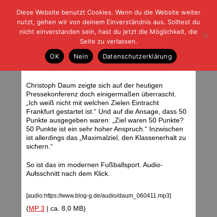
Diese Website benutzt Cookies. Wenn du die Website weiter
| | |
BLOG-G
Fußball und der Rest
nutzt, gehen wir von deinem Einverständnis aus. Solltest du
HOME
|
REGELN
|
IMPRESSUM
|
DATENSCHUTZ
nicht einverstanden sein, hast du jetzt die Möglichkeit, die
Seite zu verlassen.
„50 Punke ist ein sehr hoher
OK
Nein
Datenschutzerklärung
Anspruch“
Mittwoch, 06.04.11 | 14:37 Uhr
Christoph Daum zeigte sich auf der heutigen
Pressekonferenz doch einigermaßen überrascht.
„Ich weiß nicht mit welchen Zielen Eintracht
Frankfurt gestartet ist.“ Und auf die Ansage, dass 50
Punkte ausgegeben waren: „Ziel waren 50 Punkte?
50 Punkte ist ein sehr hoher Anspruch.“ Inzwischen
ist allerdings das „Maximalziel, den Klassenerhalt zu
sichern.“
So ist das im modernen Fußballsport. Audio-
Au
f
sschnitt nach dem Klick.
[audio:https://www.blog-g.de/audio/daum_060411.mp3]
(
MP 3
| ca. 8,0 MB)