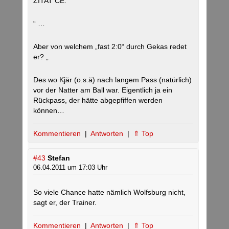
ZITAT CE:
“ …
Aber von welchem „fast 2:0“ durch Gekas redet
er? „
Des wo Kjär (o.s.ä) nach langem Pass (natürlich)
vor der Natter am Ball war. Eigentlich ja ein
Rückpass, der hätte abgepfiffen werden
können…
Kommentieren
|
Antworten
|
⇑ Top
#43
Stefan
06.04.2011 um 17:03 Uhr
So viele Chance hatte nämlich Wolfsburg nicht,
sagt er, der Trainer.
Kommentieren
|
Antworten
|
⇑ Top