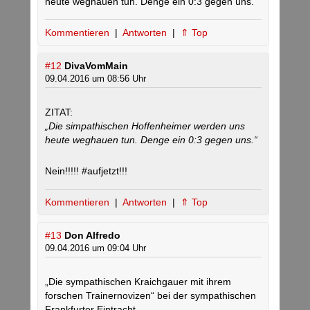
heute weghauen tun. Denge ein 0:3 gegen uns.
Kommentieren
|
Antworten
|
⇑ Top
#12
DivaVomMain
09.04.2016 um 08:56 Uhr
ZITAT:
„Die simpathischen Hoffenheimer werden uns
heute weghauen tun. Denge ein 0:3 gegen uns.“
Nein!!!!! #aufjetzt!!!
Kommentieren
|
Antworten
|
⇑ Top
#13
Don Alfredo
09.04.2016 um 09:04 Uhr
„Die sympathischen Kraichgauer mit ihrem
forschen Trainernovizen“ bei der sympathischen
Frankfurter Eintracht….