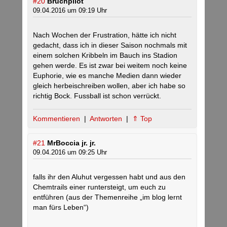
#20
Bruchpilot
09.04.2016 um 09:19 Uhr
Nach Wochen der Frustration, hätte ich nicht
gedacht, dass ich in dieser Saison nochmals mit
einem solchen Kribbeln im Bauch ins Stadion
gehen werde. Es ist zwar bei weitem noch keine
Euphorie, wie es manche Medien dann wieder
gleich herbeischreiben wollen, aber ich habe so
richtig Bock. Fussball ist schon verrückt.
Kommentieren
|
Antworten
|
⇑ Top
#21
MrBoccia jr. jr.
09.04.2016 um 09:25 Uhr
falls ihr den Aluhut vergessen habt und aus den
Chemtrails einer runtersteigt, um euch zu
entführen (aus der Themenreihe „im blog lernt
man fürs Leben“)