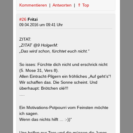
Kommentieren
|
Antworten
|
⇑ Top
#26
Fritzi
09.04.2016 um 09:41 Uhr
ZITAT:
„ZITAT @9 HolgerM:
„Das wird schon, fürchtet euch nicht.“
So isses: Fürchte dich nicht und erschrick nicht
(5. Mose 31, Vers 8).
Allen Eintracht-Pilgern ein fröhliches „Auf geht’s“!
Wir schaffen das. Die Sonne scheint. Und
überhaupt: Brötchen olé!!!
….
Ein Motivations-Potpourri vom Feinsten möchte
ich sagen.
Wenn das nichts hilft … :-))“
Uns helfen nur Tore und die müssen die Jungs