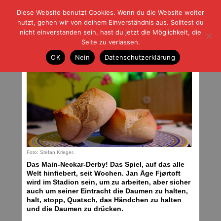
Diese Website benutzt Cookies. Wenn du die Website weiter
| | |
BLOG-G
Fußball und der Rest
nutzt, gehen wir von deinem Einverständnis aus. Solltest du
HOME
|
REGELN
|
IMPRESSUM
|
DATENSCHUTZ
nicht einverstanden sein, hast du jetzt die Möglichkeit, die
Seite zu verlassen.
9.4.16: Eintracht – Hoffenheim
OK
Nein
Datenschutzerklärung
Samstag, 09.04.16 | 07:17 Uhr
Foto: Stefan Krieger.
Das Main-Neckar-Derby! Das Spiel, auf das alle
Welt hinfiebert, seit Wochen. Jan Åge Fjørtoft
wird im Stadion sein, um zu arbeiten, aber sicher
auch um seiner Eintracht die Daumen zu halten,
halt, stopp, Quatsch, das Händchen zu halten
und die Daumen zu drücken.