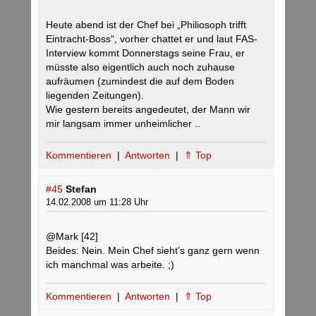
Heute abend ist der Chef bei „Philiosoph trifft
Eintracht-Boss“, vorher chattet er und laut FAS-
Interview kommt Donnerstags seine Frau, er
müsste also eigentlich auch noch zuhause
aufräumen (zumindest die auf dem Boden
liegenden Zeitungen).
Wie gestern bereits angedeutet, der Mann wir
mir langsam immer unheimlicher ..
Kommentieren
|
Antworten
|
⇑ Top
#45
Stefan
14.02.2008 um 11:28 Uhr
@Mark [42]
Beides: Nein. Mein Chef sieht’s ganz gern wenn
ich manchmal was arbeite. ;)
Kommentieren
|
Antworten
|
⇑ Top