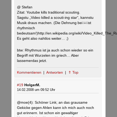
@ Stefan
Zitat: Youtube kills traditional scouting.
Sagstu „Video killed a scouti-ing star“, kannstu
Musik draus machen. (Die Dehnung bei i-i ist
rhythmisch
bedeutsam!)http://en.wikipedia.org/wiki/Video_Killed_The_R
Es geht also nahtlos weiter… ;)
btw: Rhythmus ist ja auch schon wieder so ein
Begriff mit Wurzelen im griech… Aber
lassemerdas jetzt.
Kommentieren
|
Antworten
|
⇑ Top
#19
HolgerM.
14.02.2008 um 09:52 Uhr
@moe(4): Schöner Link; an das grausame
Gekicke gegen Ahlen kann ich mich auch noch
gut erinnern. Ist schon ein gewaltiger