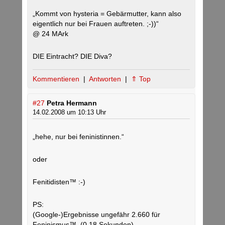
„Kommt von hysteria = Gebärmutter, kann also
eigentlich nur bei Frauen auftreten. ;-))“
@ 24 MArk
DIE Eintracht? DIE Diva?
Kommentieren
|
Antworten
|
⇑ Top
#27
Petra Hermann
14.02.2008 um 10:13 Uhr
„hehe, nur bei feninistinnen.“
oder
Fenitidisten™ :-)
PS:
(Google-)Ergebnisse ungefähr 2.660 für
Feninismus™. (0,18 Sekunden)