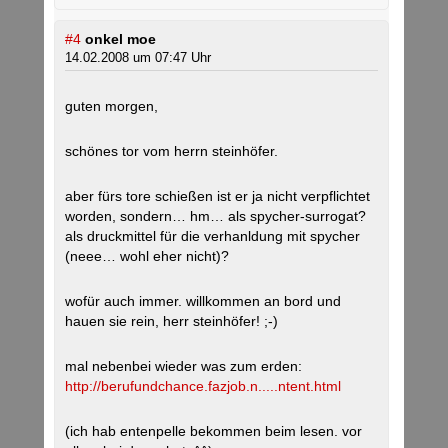
#4
onkel moe
14.02.2008 um 07:47 Uhr
guten morgen,
schönes tor vom herrn steinhöfer.
aber fürs tore schießen ist er ja nicht verpflichtet
worden, sondern… hm… als spycher-surrogat?
als druckmittel für die verhanldung mit spycher
(neee… wohl eher nicht)?
wofür auch immer. willkommen an bord und
hauen sie rein, herr steinhöfer! ;-)
mal nebenbei wieder was zum erden:
http://berufundchance.fazjob.n.....ntent.html
(ich hab entenpelle bekommen beim lesen. vor