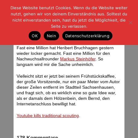
Diese Website benutzt Cookies. Wenn du die Website weiter
| | |
BLOG-G
Fußball und der Rest
nutzt, gehen wir von deinem Einverständnis aus. Solltest du
HOME
|
REGELN
|
IMPRESSUM
|
DATENSCHUTZ
nicht einverstanden sein, hast du jetzt die Möglichkeit, die
Seite zu verlassen.
900.000
OK
Nein
Datenschutzerklärung
Donnerstag, 14.02.08 | 07:30 Uhr
Fast eine Million hat Heribert Bruchhagen gestern
wieder locker gemacht. Fast eine Million für den
Nachwuchsallrounder
Markus Steinhöfer
. So
langsam wird mir die Sache unheimlich.
Vielleicht sitzt er jetzt bei seinem Frühstückskaffee,
der große Vorsitzende, nur ein paar Meter vom Autor
dieser Zeilen entfernt im Stadtteil Sachsenhausen,
und fragt sich, ob es wirklich eine so gute Idee war,
als er damals dem Hölzenbein, dem Bernd, den
Internetanschluss bewilligt hat.
Youtube kills traditional scouting
.
178 Kommentare