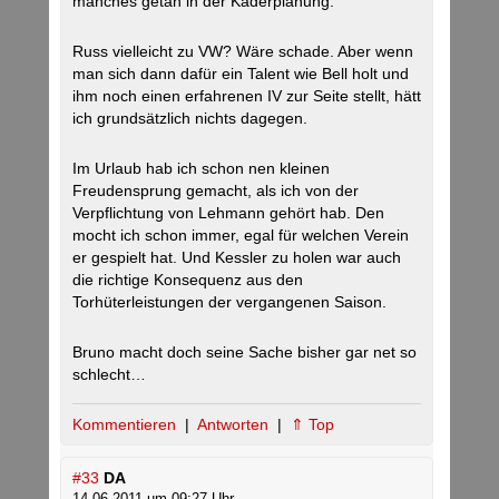
manches getan in der Kaderplanung.
Russ vielleicht zu VW? Wäre schade. Aber wenn
man sich dann dafür ein Talent wie Bell holt und
ihm noch einen erfahrenen IV zur Seite stellt, hätt
ich grundsätzlich nichts dagegen.
Im Urlaub hab ich schon nen kleinen
Freudensprung gemacht, als ich von der
Verpflichtung von Lehmann gehört hab. Den
mocht ich schon immer, egal für welchen Verein
er gespielt hat. Und Kessler zu holen war auch
die richtige Konsequenz aus den
Torhüterleistungen der vergangenen Saison.
Bruno macht doch seine Sache bisher gar net so
schlecht…
Kommentieren
|
Antworten
|
⇑ Top
#33
DA
14.06.2011 um 09:27 Uhr