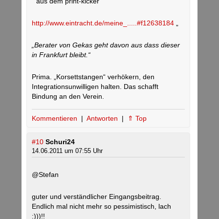
“ aus dem print-kicker
http://www.eintracht.de/meine_.....#f12638184
„
„Berater von Gekas geht davon aus dass dieser
in Frankfurt bleibt.“
Prima. „Korsettstangen“ verhökern, den
Integrationsunwilligen halten. Das schafft
Bindung an den Verein.
Kommentieren
|
Antworten
|
⇑ Top
#10
Schuri24
14.06.2011 um 07:55 Uhr
@Stefan
guter und verständlicher Eingangsbeitrag.
Endlich mal nicht mehr so pessimistisch, lach
:)))!!