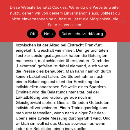
Diese Website benutzt Cookies. Wenn du die Website weiter
| | |
BLOG-G
Fußball und der Rest
nutzt, gehen wir von deinem Einverständnis aus. Solltest du
HOME
|
REGELN
|
IMPRESSUM
|
DATENSCHUTZ
nicht einverstanden sein, hast du jetzt die Möglichkeit, die
Seite zu verlassen.
Alles nachvollziehbar
OK
Nein
Datenschutzerklärung
Dienstag, 14.06.11 | 06:36 Uhr
Inzwischen ist der Alltag bei Eintracht Frankfurt
eingekehrt. Geschäft wie immer. Den gefürchteten
Test zur Leistungsdiagnostik haben die Beteiligten
mal besser, mal schlechter überstanden. Durch den
„Laktattest“ gefallen ist dabei niemand, auch wenn
die Presse dies behauptet. Man kann nämlich durch
keinen Laktattest fallen. Die Blutentnahme nach
einem Belastungstest dient der Ermittlung der
individuellen anaeroben Schwelle eines Sportlers.
Ermittelt wird die Belastungsintensität, bei der
Laktatbildung und -abbau gerade noch im
Gleichgewicht stehen. Dies ist für jeden Getesteten
individuell verschieden. Einen Trainingserfolg kann
man erst feststellen, wenn nach einiger Zeit des
Übens eine zweite Messung durchgeführt wird. Und
wirklich sinnvoll ist das Ganze sowieso nur, wenn
jeder der Beteiligten einen individuellen