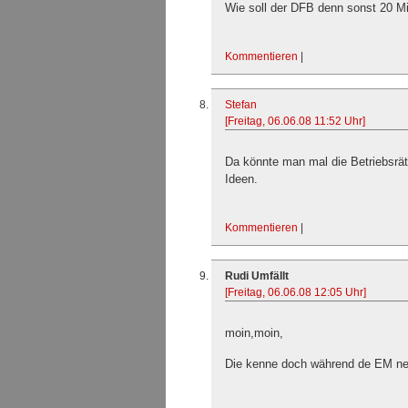
Wie soll der DFB denn sonst 20 Mi
Kommentieren
|
Stefan
[Freitag, 06.06.08 11:52 Uhr]
Da könnte man mal die Betriebsrä
Ideen.
Kommentieren
|
Rudi Umfällt
[Freitag, 06.06.08 12:05 Uhr]
moin,moin,
Die kenne doch während de EM nett