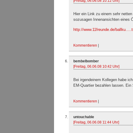
[Freitag, 06.06.08 10:12 Uhr]
Hier ein Link zu einem sehr netten
sozusagen Innenansichten eines Ö
http://www.11freunde.de/ballku.....
Kommentieren
|
bembelbomber
[Freitag, 06.06.08 10:42 Uhr]
Bei irgendeinem Kollegen habe ich g
EM-Quartier bezahlen lassen. Ein 
Kommentieren
|
untouchable
[Freitag, 06.06.08 11:44 Uhr]