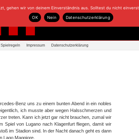
, gehen wir von deinem Einverständnis aus. Solltest du nicht einverstan
OK
Nein
Datenschutzerklärung
Spielregeln
Impressum
Datenschutzerklärung
cedes-Benz uns zu einem bunten Abend in ein nobles
t eigentlich, ich musste aber wegen Halsschmerzen und
er treten. Kann ich jetzt gar nicht brauchen, zumal wir
 Spiel von Lugano nach Klagenfurt fliegen, damit wir
toß im Stadion sind. In der Nacht danach geht es dann
en Lago Maggiore.