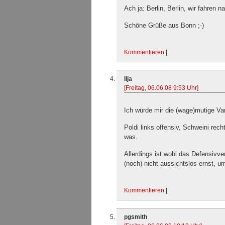
Ach ja: Berlin, Berlin, wir fahren na
Schöne Grüße aus Bonn ;-)
Kommentieren
|
Ilja
[Freitag, 06.06.08 9:53 Uhr]
Ich würde mir die (wage)mutige Va
Poldi links offensiv, Schweini re
was.
Allerdings ist wohl das Defensivve
(noch) nicht aussichtslos ernst, um
Kommentieren
|
pgsmith