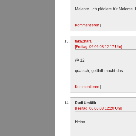
Malente. Ich plädiere für Malente
Kommentieren
|
taka2hara
[Freitag, 06.06.08 12:17 Uhr]
@ 12:
quatsch, gotthilf macht das
Kommentieren
|
Rudi Umfällt
[Freitag, 06.06.08 12:20 Uhr]
Heino