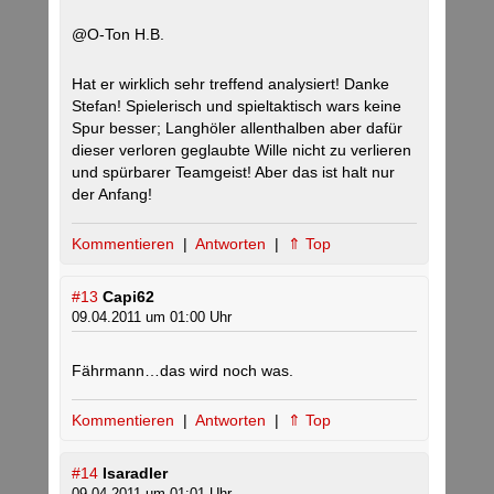
@O-Ton H.B.
Hat er wirklich sehr treffend analysiert! Danke
Stefan! Spielerisch und spieltaktisch wars keine
Spur besser; Langhöler allenthalben aber dafür
dieser verloren geglaubte Wille nicht zu verlieren
und spürbarer Teamgeist! Aber das ist halt nur
der Anfang!
Kommentieren
|
Antworten
|
⇑ Top
#13
Capi62
09.04.2011 um 01:00 Uhr
Fährmann…das wird noch was.
Kommentieren
|
Antworten
|
⇑ Top
#14
Isaradler
09.04.2011 um 01:01 Uhr