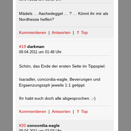
Mädels … Aachedeggel … ? … Könnt ihr mir als
Nordhesse helfen?
Kommentieren
|
Antworten
|
⇑ Top
#19
darkman
09.04.2011 um 01:48 Uhr
Schön, das Ende der ersten Seite im Tippspiel:
Isaradler, concordia-eagle, Beverungen und
Ergaenzungssplr jeweils 1:1 getippt.
Ihr habt euch doch alle abgesprochen. ;-)
Kommentieren
|
Antworten
|
⇑ Top
#20
concordia-eagle
09.04.2011 um 02:03 Uhr