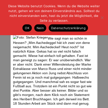
Diese Website benutzt Cookies. Wenn du die Website weiter
| | |
BLOG-G
Fußball und der Rest
nutzt, gehen wir von deinem Einverständnis aus. Solltest du
HOME
|
REGELN
|
IMPRESSUM
|
DATENSCHUTZ
nicht einverstanden sein, hast du jetzt die Möglichkeit, die
Seite zu verlassen.
Argh, verdammt!
OK
Nein
Datenschutzerklärung
Samstag, 09.04.11 | 00:33 Uhr
Wie sagt man so schön in
Hessen? „Mim Aachedeggel hät ich zwei von dene
neigemacht. Mim Aachedeckel! Heut noch!“ Ist
natürlich Käse. Gekas hat so viel nicht falsch
gemacht. Wiese hat einfach toll gehalten. Fast ist
man geneigt zu sagen: Er war unüberwindlich. War
er aber nicht. Dank einer Willensleistung der Marke
Extraklasse von Marco Russ und einer nicht minder
gelungenen Aktion von Jung nebst Abschluss von
Fenin ist es ja noch mal gutgegangen. Halbwechs
gutgegangen. Und manchmal sah es sogar fast wie
Fußball aus. Trotzdem ist ein Punkt nicht so gut wie
drei Punkte. Aber besser als keiner. Bilder und so
gibt’s morgen, nach dem Klick noch ein Statement
des Heribert Bruchhagen. Ich geh derweil ins Bett.
18 Stunden Arbeit am Stück sind dann mal genug.