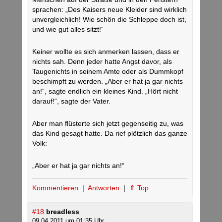
sprachen: „Des Kaisers neue Kleider sind wirklich
unvergleichlich! Wie schön die Schleppe doch ist,
und wie gut alles sitzt!“
Keiner wollte es sich anmerken lassen, dass er
nichts sah. Denn jeder hatte Angst davor, als
Taugenichts in seinem Amte oder als Dummkopf
beschimpft zu werden. „Aber er hat ja gar nichts
an!“, sagte endlich ein kleines Kind. „Hört nicht
darauf!“, sagte der Vater.
Aber man flüsterte sich jetzt gegenseitig zu, was
das Kind gesagt hatte. Da rief plötzlich das ganze
Volk:
„Aber er hat ja gar nichts an!“
Kommentieren
|
Antworten
|
⇑ Top
#18
breadless
09.04.2011 um 01:35 Uhr