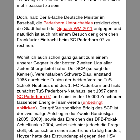
mehr passiert zu sein.
Doch, halt: Der 6-fache Deutsche Meister im
Baseball, die
Paderborn Untouchables
residiert dort,
die Stadt fiebert der
Squash-WM 2011
entgegen und
natürlich ist auch mit einem Besuch der glorreichen
Frankfurter Eintracht beim SC Paderborn 07 zu
rechnen.
Womit ich auch schon ganz galant zum einem
unserer Gegner in der besten Zweiten Liga aller
Zeiten übergeleitet habe: Der SCP (so sagt der
Kenner), Vereinsfarben Schwarz-Blau, entstand
1985 durch eine Fusion der beiden Vereine TuS
Schloß Neuhaus und des 1. FC Paderborn und hieß
zunächst TuS Paderborn-Neuhaus, seit 1997 dann
SC Paderborn 07
und spielt in der 15.000 Zuschauer
fassenden Energie-Team-Arena (
unbedingt
anklicken
). Der größte sportliche Erfolg des SCP ist
der zweimalige Aufstieg in die Zweite Bundesliga
(2005, 2009), sowie das Erreichen des DFB-Pokal-
Achtelfinales 2004, wobei sich hier jedoch die Frage
stellt, ob es sich um einen sportlichen Erfolg handelt;
Hoyzer hatte das Erstrundenspiel gegen den HSV