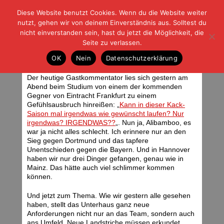
Diese Website benutzt Cookies. Wenn du die Website weiter
| | |
BLOG-G
Fußball und der Rest
nutzt, gehen wir von deinem Einverständnis aus. Solltest du
HOME
|
REGELN
|
IMPRESSUM
|
DATENSCHUTZ
nicht einverstanden sein, hast du jetzt die Möglichkeit, die
Seite zu verlassen.
Auch Dresden im Unterhaus
OK
Nein
Datenschutzerklärung
Mittwoch, 25.05.11 | 07:07 Uhr
Der heutige Gastkommentator lies sich gestern am
Abend beim Studium von einem der kommenden
Gegner von Eintracht Frankfurt zu einem
Gefühlsausbruch hinreißen: „
Kann in dieser Kack-
Saison mal irgendwas wie gewünscht laufen? Nur
irgendwas? IRGENDWAS??
„. Nun ja, Alibamboo, es
war ja nicht alles schlecht. Ich erinnere nur an den
Sieg gegen Dortmund und das tapfere
Unentschieden gegen die Bayern. Und in Hannover
haben wir nur drei Dinger gefangen, genau wie in
Mainz. Das hätte auch viel schlimmer kommen
können.
Und jetzt zum Thema. Wie wir gestern alle gesehen
haben, stellt das Unterhaus ganz neue
Anforderungen nicht nur an das Team, sondern auch
ans Umfeld. Neue Landstriche müssen erkundet