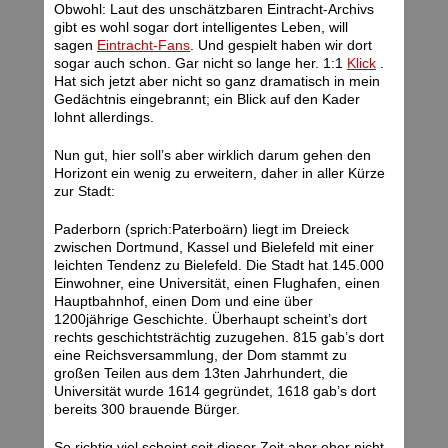
Obwohl: Laut des unschätzbaren Eintracht-Archivs
gibt es wohl sogar dort intelligentes Leben, will
sagen
Eintracht-Fans
. Und gespielt haben wir dort
sogar auch schon. Gar nicht so lange her. 1:1
Klick
.
Hat sich jetzt aber nicht so ganz dramatisch in mein
Gedächtnis eingebrannt; ein Blick auf den Kader
lohnt allerdings.
Nun gut, hier soll’s aber wirklich darum gehen den
Horizont ein wenig zu erweitern, daher in aller Kürze
zur Stadt:
Paderborn (sprich:Paterboärn) liegt im Dreieck
zwischen Dortmund, Kassel und Bielefeld mit einer
leichten Tendenz zu Bielefeld. Die Stadt hat 145.000
Einwohner, eine Universität, einen Flughafen, einen
Hauptbahnhof, einen Dom und eine über
1200jährige Geschichte. Überhaupt scheint’s dort
rechts geschichtsträchtig zuzugehen. 815 gab’s dort
eine Reichsversammlung, der Dom stammt zu
großen Teilen aus dem 13ten Jahrhundert, die
Universität wurde 1614 gegründet, 1618 gab’s dort
bereits 300 brauende Bürger.
So richtig viel scheint seit dieser Zeit aber eher nicht