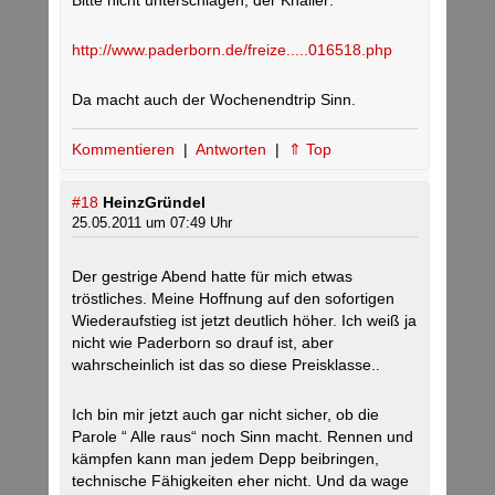
Bitte nicht unterschlagen, der Knaller:
http://www.paderborn.de/freize.....016518.php
Da macht auch der Wochenendtrip Sinn.
Kommentieren
|
Antworten
|
⇑ Top
#18
HeinzGründel
25.05.2011 um 07:49 Uhr
Der gestrige Abend hatte für mich etwas
tröstliches. Meine Hoffnung auf den sofortigen
Wiederaufstieg ist jetzt deutlich höher. Ich weiß ja
nicht wie Paderborn so drauf ist, aber
wahrscheinlich ist das so diese Preisklasse..
Ich bin mir jetzt auch gar nicht sicher, ob die
Parole “ Alle raus“ noch Sinn macht. Rennen und
kämpfen kann man jedem Depp beibringen,
technische Fähigkeiten eher nicht. Und da wage