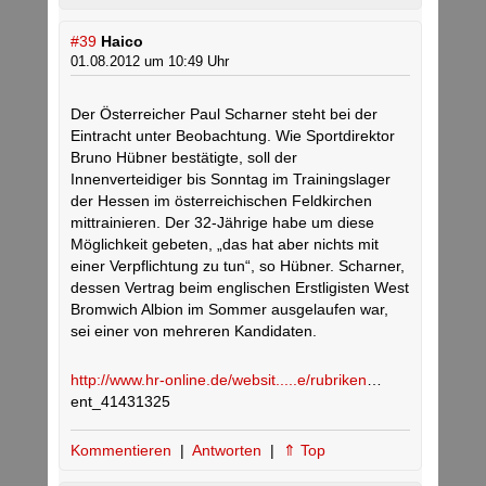
#39
Haico
01.08.2012 um 10:49 Uhr
Der Österreicher Paul Scharner steht bei der
Eintracht unter Beobachtung. Wie Sportdirektor
Bruno Hübner bestätigte, soll der
Innenverteidiger bis Sonntag im Trainingslager
der Hessen im österreichischen Feldkirchen
mittrainieren. Der 32-Jährige habe um diese
Möglichkeit gebeten, „das hat aber nichts mit
einer Verpflichtung zu tun“, so Hübner. Scharner,
dessen Vertrag beim englischen Erstligisten West
Bromwich Albion im Sommer ausgelaufen war,
sei einer von mehreren Kandidaten.
http://www.hr-online.de/websit.....e/rubriken
…
ent_41431325
Kommentieren
|
Antworten
|
⇑ Top