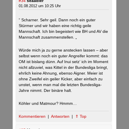
#34
seaadler
01.08.2012 um 10:25 Uhr
“ Scharner. Sehr geil. Dann noch ein guter
Stürmer und wir haben eine richtig geile
Mannschaft. Ich bin begeistert wie BH und AV die
Mannschaft zusammenstellen. „
Würde mich ja zu gerne anstecken lassen – aber
selbst wenn noch ein guter Angreifer kommt: das
OM ist bislang dünn. Auf Inui setz‘ ich im Moment
nicht allzuviel, was Kittel in der Bundesliga bringt,
ehrlich keine Ahnung, ebenso Aigner. Meier ist
ohne Zweifel ein geiler Kicker, aber einfach zu
unstet, wenn man mal die letzten Bundesliga-
Jahre nimmt. Der binäre halt.
Köhler und Matmour? Hmmm…
Kommentieren
|
Antworten
|
⇑ Top