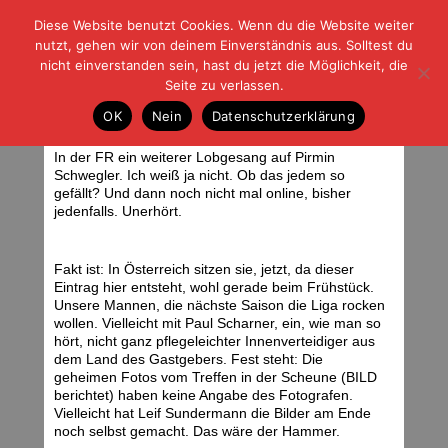
Diese Website benutzt Cookies. Wenn du die Website weiter
| | |
BLOG-G
Fußball und der Rest
nutzt, gehen wir von deinem Einverständnis aus. Solltest du
HOME
|
REGELN
|
IMPRESSUM
|
DATENSCHUTZ
nicht einverstanden sein, hast du jetzt die Möglichkeit, die
Seite zu verlassen.
Aufwachen!
OK
Nein
Datenschutzerklärung
Mittwoch, 01.08.12 | 08:13 Uhr
<div class="img_caption">Frühstück bei Ikea. Foto: Stefan Krieger.
</div>
In der FR ein weiterer Lobgesang auf Pirmin
Schwegler. Ich weiß ja nicht. Ob das jedem so
gefällt? Und dann noch nicht mal online, bisher
jedenfalls. Unerhört.
Fakt ist: In Österreich sitzen sie, jetzt, da dieser
Eintrag hier entsteht, wohl gerade beim Frühstück.
Unsere Mannen, die nächste Saison die Liga rocken
wollen. Vielleicht mit Paul Scharner, ein, wie man so
hört, nicht ganz pflegeleichter Innenverteidiger aus
dem Land des Gastgebers. Fest steht: Die
geheimen Fotos vom Treffen in der Scheune (BILD
berichtet) haben keine Angabe des Fotografen.
Vielleicht hat Leif Sundermann die Bilder am Ende
noch selbst gemacht. Das wäre der Hammer.