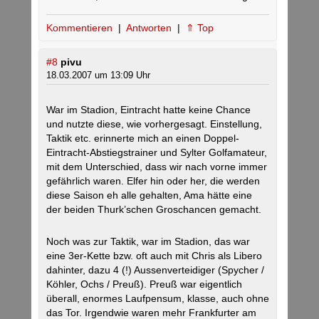
Kommentieren
|
Antworten
|
⇑ Top
#8
pivu
18.03.2007 um 13:09 Uhr
War im Stadion, Eintracht hatte keine Chance
und nutzte diese, wie vorhergesagt. Einstellung,
Taktik etc. erinnerte mich an einen Doppel-
Eintracht-Abstiegstrainer und Sylter Golfamateur,
mit dem Unterschied, dass wir nach vorne immer
gefährlich waren. Elfer hin oder her, die werden
diese Saison eh alle gehalten, Ama hätte eine
der beiden Thurk’schen Groschancen gemacht.
Noch was zur Taktik, war im Stadion, das war
eine 3er-Kette bzw. oft auch mit Chris als Libero
dahinter, dazu 4 (!) Aussenverteidiger (Spycher /
Köhler, Ochs / Preuß). Preuß war eigentlich
überall, enormes Laufpensum, klasse, auch ohne
das Tor. Irgendwie waren mehr Frankfurter am