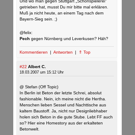
Und wo man gegen Stuttgart „Schönspielerei“
getrieben hat, musst Du mir bitte mal erklären.
Muß ja nicht heute, an einem Tag nach dem
Bayern-Sieg sein. ;)
@felix:
Pech
gegen Nürnberg und Leverkusen? Häh?
Kommentieren
|
Antworten
|
⇑ Top
#22
Albert C.
18.03.2007 um 15:12 Uhr
@ Stefan (Off Topic)
In Berlin ist Beton der letzte Schrei, absolut
fashionable. Nein, ich meine nicht die Hertha.
Menschen lieben Sessel und Nachttische aus
kaltem Baustoff. Ja, nicht nur Designliebhaber
holen sich Beton in die gute Stube. Lebt FF auch
so? Hier eine Homestory aus der erkalteten
Betonwelt.