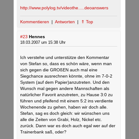
http://www.polylog.tv/videothe.....deoanswers
Kommentieren
|
Antworten
|
⇑ Top
#23
Hennes
18.03.2007 um 15:38 Uhr
Ich verstehe und unterstütze den Kommentar
von Stefan so, dass es schön wäre, wenn man
sich gegen die GROßEN auch mal eine
Siegchance ausrechnen könnte, ohne im 7-0-2
System (auf dem Papier)anzutreten. Und den
Wunsch mal gegen andere Mannschaften als
natürlicher Favorit anzutreten, zu Hause 3:0 zu
führen und pfeifend mit einem 5:2 ins verdiente
Wochenende zu gehen, haben wir doch alle.
Stefan, sag es doch gleich: wir wünschen uns
alle die Zeiten von Grabi, Holz, Nickel etc.
zurück. Dann war es doch auch egal wer auf der
Trainerbank saß, oder?