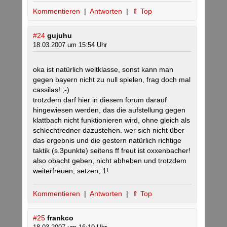
Kommentieren
|
Antworten
|
⇑ Top
#24
gujuhu
18.03.2007 um 15:54 Uhr
oka ist natürlich weltklasse, sonst kann man
gegen bayern nicht zu null spielen, frag doch mal
cassilas! ;-)
trotzdem darf hier in diesem forum darauf
hingewiesen werden, das die aufstellung gegen
klattbach nicht funktionieren wird, ohne gleich als
schlechtredner dazustehen. wer sich nicht über
das ergebnis und die gestern natürlich richtige
taktik (s.3punkte) seitens ff freut ist oxxenbacher!
also obacht geben, nicht abheben und trotzdem
weiterfreuen; setzen, 1!
Kommentieren
|
Antworten
|
⇑ Top
#25
frankco