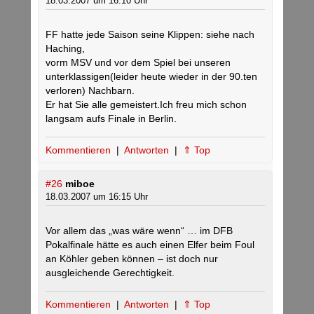
18.03.2007 um 16:10 Uhr
FF hatte jede Saison seine Klippen: siehe nach
Haching,
vorm MSV und vor dem Spiel bei unseren
unterklassigen(leider heute wieder in der 90.ten
verloren) Nachbarn.
Er hat Sie alle gemeistert.Ich freu mich schon
langsam aufs Finale in Berlin.
Kommentieren
|
Antworten
|
⇑ Top
#26
miboe
18.03.2007 um 16:15 Uhr
Vor allem das „was wäre wenn“ … im DFB
Pokalfinale hätte es auch einen Elfer beim Foul
an Köhler geben können – ist doch nur
ausgleichende Gerechtigkeit.
Kommentieren
|
Antworten
|
⇑ Top