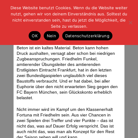
Diese Website benutzt Cookies. Wenn du die Website weiter
| | |
BLOG-G
Fußball und der Rest
nutzt, gehen wir von deinem Einverständnis aus. Solltest du
HOME
|
REGELN
|
IMPRESSUM
|
DATENSCHUTZ
nicht einverstanden sein, hast du jetzt die Möglichkeit, die
Seite zu verlassen.
Aus 4 mach 3 mach 4
OK
Nein
Datenschutzerklärung
Sonntag, 18.03.07 | 06:52 Uhr
Beton ist ein kaltes Material. Beton kann hohen
Druck aushalten, versagt aber schon bei niedrigen
Zugbeanspruchungen. Friedhelm Funkel,
amtierender Übungsleiter des amtierenden
Erstligisten Eintracht Frankfurt, hat in den letzten
zwei Bundesligaspielen unglaublich viel dieses
Baustoffs verbraucht. Und er hat dabei, bei aller
Euphorie über den nicht erwarteten Sieg gegen den
FC Bayern München, sein Glückskonto erheblich
belastet.
Nicht immer wird im Kampf um den Klassenerhalt
Fortuna mit Friedhelm sein. Aus vier Chancen in
zwei Spielen drei Treffer und vier Punkte – das ist
nicht das, was auf Dauer Erfolg verspricht. Das ist
auch nicht das, was man als Konzept für den Rest
der Saison sehen will und kann.