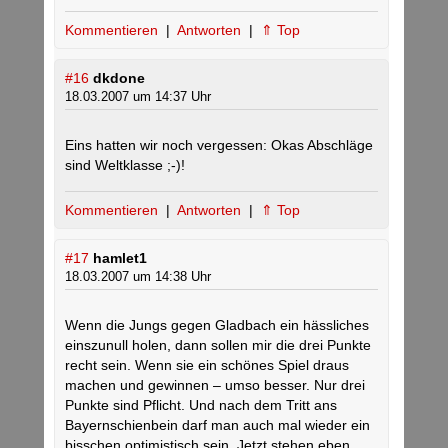
Kommentieren
|
Antworten
|
⇑ Top
#16
dkdone
18.03.2007 um 14:37 Uhr
Eins hatten wir noch vergessen: Okas Abschläge
sind Weltklasse ;-)!
Kommentieren
|
Antworten
|
⇑ Top
#17
hamlet1
18.03.2007 um 14:38 Uhr
Wenn die Jungs gegen Gladbach ein hässliches
einszunull holen, dann sollen mir die drei Punkte
recht sein. Wenn sie ein schönes Spiel draus
machen und gewinnen – umso besser. Nur drei
Punkte sind Pflicht. Und nach dem Tritt ans
Bayernschienbein darf man auch mal wieder ein
bisschen optimistisch sein. Jetzt stehen eben