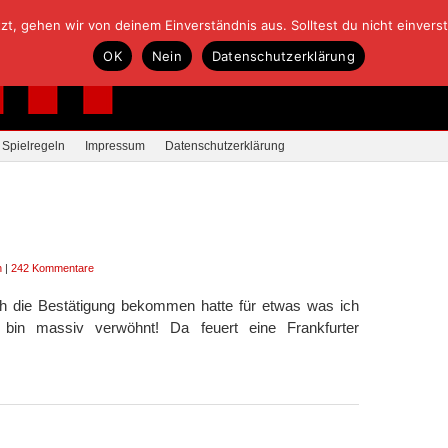
, gehen wir von deinem Einverständnis aus. Solltest du nicht einverstan
OK
Nein
Datenschutzerklärung
Spielregeln
Impressum
Datenschutzerklärung
n
|
242 Kommentare
h die Bestätigung bekommen hatte für etwas was ich
 bin massiv verwöhnt! Da feuert eine Frankfurter