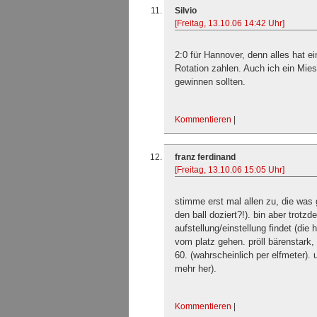
Silvio
[Freitag, 13.10.06 14:42 Uhr]
2:0 für Hannover, denn alles hat ei
Rotation zahlen. Auch ich ein Mie
gewinnen sollten.
Kommentieren
|
franz ferdinand
[Freitag, 13.10.06 15:05 Uhr]
stimme erst mal allen zu, die was 
den ball doziert?!). bin aber trotzd
aufstellung/einstellung findet (die 
vom platz gehen. pröll bärenstark,
60. (wahrscheinlich per elfmeter). 
mehr her).
Kommentieren
|