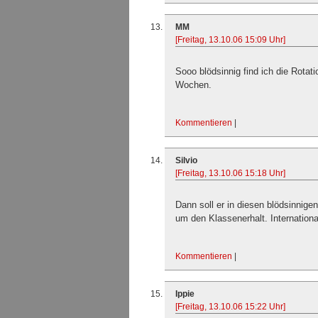
MM
[Freitag, 13.10.06 15:09 Uhr]
Sooo blödsinnig find ich die Rotat
Wochen.
Kommentieren
|
Silvio
[Freitag, 13.10.06 15:18 Uhr]
Dann soll er in diesen blödsinnige
um den Klassenerhalt. Internation
Kommentieren
|
Ippie
[Freitag, 13.10.06 15:22 Uhr]