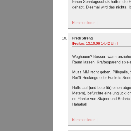
Einen Sonntagsschuß hatten die Ha
gehabt. Diesmal wird das nichts. 
Kommentieren
|
Fredi Streng
[Freitag, 13.10.06 14:42 Uhr]
Weghauen? Besser: warm anziehen
Raum lassen. Kräftesparend spiele
Muss MM recht geben. Pillepalle, 
Reißt Heckings oder Funkels Seri
Hoffe auf (und bete für) einen ab
Metern), befürchte eine unglücklic
ne Flanke von Stajner und Brdaric n
Hahaha!!!
Kommentieren
|