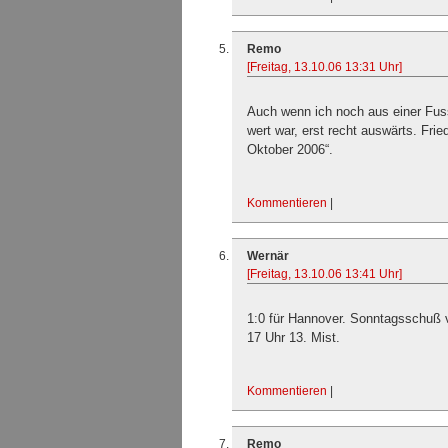
Remo
[Freitag, 13.10.06 13:31 Uhr]
Auch wenn ich noch aus einer Fu
wert war, erst recht auswärts. Frie
Oktober 2006“.
Kommentieren
|
Wernär
[Freitag, 13.10.06 13:41 Uhr]
1:0 für Hannover. Sonntagsschuß 
17 Uhr 13. Mist.
Kommentieren
|
Remo