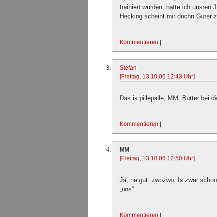
trainiert wurden, hätte ich unsren
Hecking scheint mir dochn Guter zu
Kommentieren
|
Stefan
[Freitag, 13.10.06 12:43 Uhr]
Das is pillepalle, MM. Butter bei di
Kommentieren
|
MM
[Freitag, 13.10.06 12:50 Uhr]
Ja, na gut: zwozwo. Is zwar schon
„uns“.
Kommentieren
|