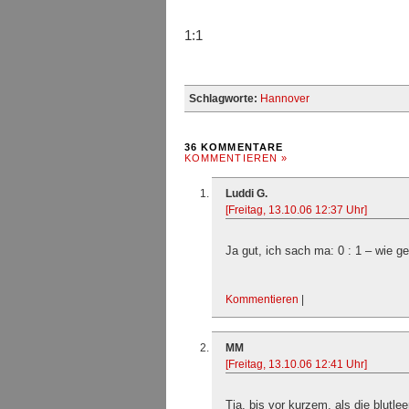
1:1
Schlagworte:
Hannover
36 KOMMENTARE
KOMMENTIEREN »
Luddi G.
[Freitag, 13.10.06 12:37 Uhr]
Ja gut, ich sach ma: 0 : 1 – wie ge
Kommentieren
|
MM
[Freitag, 13.10.06 12:41 Uhr]
Tja, bis vor kurzem, als die blut