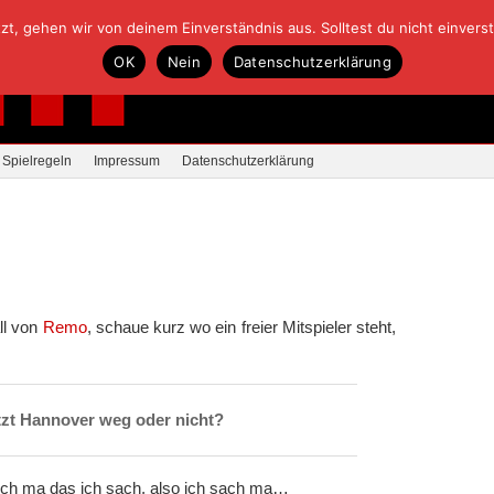
, gehen wir von deinem Einverständnis aus. Solltest du nicht einverstan
OK
Nein
Datenschutzerklärung
Spielregeln
Impressum
Datenschutzerklärung
ll von
Remo
, schaue kurz wo ein freier Mitspieler steht,
etzt Hannover weg oder nicht?
h ich ma das ich sach, also ich sach ma…