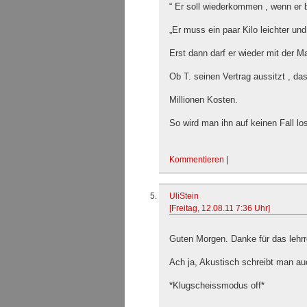
“ Er soll wiederkommen , wenn er b
„Er muss ein paar Kilo leichter und
Erst dann darf er wieder mit der Ma
Ob T. seinen Vertrag aussitzt , da
Millionen Kosten.
So wird man ihn auf keinen Fall lo
Kommentieren
|
UliStein
[Freitag, 12.08.11 7:36 Uhr]
Guten Morgen. Danke für das lehrr
Ach ja, Akustisch schreibt man a
*Klugscheissmodus off*