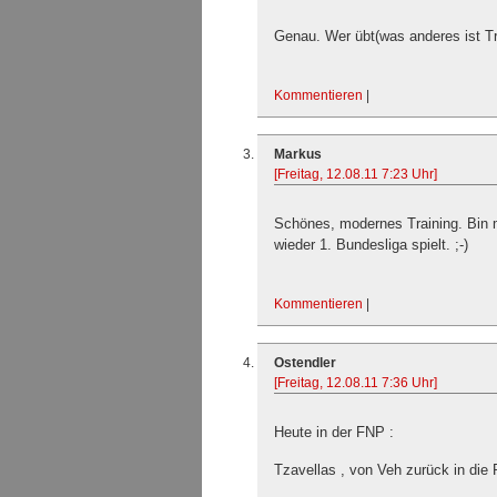
Genau. Wer übt(was anderes ist Tra
Kommentieren
|
Markus
[Freitag, 12.08.11 7:23 Uhr]
Schönes, modernes Training. Bin 
wieder 1. Bundesliga spielt. ;-)
Kommentieren
|
Ostendler
[Freitag, 12.08.11 7:36 Uhr]
Heute in der FNP :
Tzavellas , von Veh zurück in die