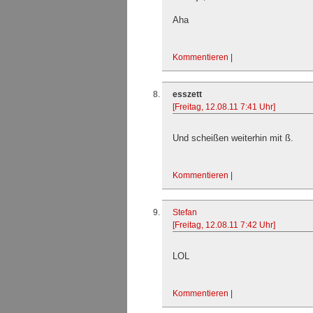
Aha
Kommentieren
|
esszett
[Freitag, 12.08.11 7:41 Uhr]
Und scheißen weiterhin mit ß.
Kommentieren
|
Stefan
[Freitag, 12.08.11 7:42 Uhr]
LOL
Kommentieren
|