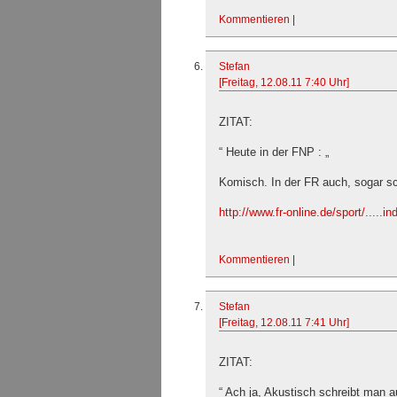
Kommentieren
|
Stefan
[Freitag, 12.08.11 7:40 Uhr]
ZITAT:
“ Heute in der FNP : „
Komisch. In der FR auch, sogar s
http://www.fr-online.de/sport/.....i
Kommentieren
|
Stefan
[Freitag, 12.08.11 7:41 Uhr]
ZITAT:
“ Ach ja, Akustisch schreibt man 