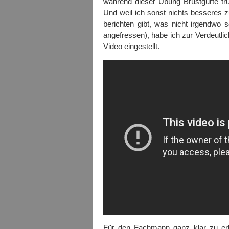
während dieser Übung Brustgurte tru
Und weil ich sonst nichts besseres
berichten gibt, was nicht irgendwo s
angefressen), habe ich zur Verdeutli
Video eingestellt.
Für den Fachmann ganz klar zu erk