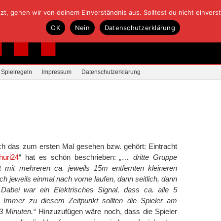
, gehen wir von deinem Einverständnis aus. Solltest du nicht einverstan
OK
Nein
Datenschutzerklärung
Spielregeln
Impressum
Datenschutzerklärung
ich das zum ersten Mal gesehen bzw. gehört: Eintracht
huri24
“ hat es schön beschrieben:
„… dritte Gruppe
 mit mehreren ca. jeweils 15m entfernten kleineren
h jeweils einmal nach vorne laufen, dann seitlich, dann
 Dabei war ein Elektrisches Signal, dass ca. alle 5
 Immer zu diesem Zeitpunkt sollten die Spieler am
3 Minuten.“
Hinzuzufügen wäre noch, dass die Spieler