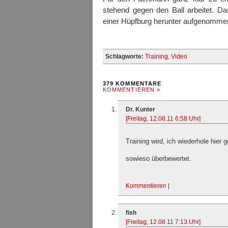
stehend gegen den Ball arbeitet. D
einer Hüpfburg herunter aufgenomme
Schlagworte:
Training
,
Video
379 KOMMENTARE
KOMMENTIEREN »
Dr. Kunter
[Freitag, 12.08.11 6:58 Uhr]
Training wird, ich wiederhole hier g
sowieso überbewertet.
Kommentieren
|
fish
[Freitag, 12.08.11 7:13 Uhr]