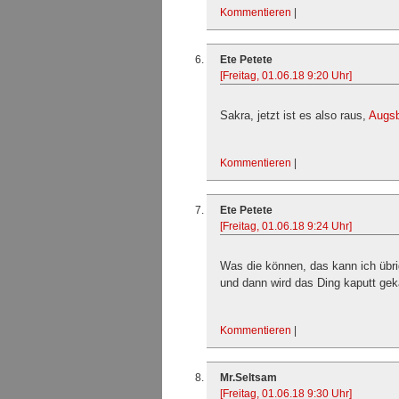
Kommentieren
|
Ete Petete
[Freitag, 01.06.18 9:20 Uhr]
Sakra, jetzt ist es also raus,
Augsb
Kommentieren
|
Ete Petete
[Freitag, 01.06.18 9:24 Uhr]
Was die können, das kann ich übr
und dann wird das Ding kaputt geka
Kommentieren
|
Mr.Seltsam
[Freitag, 01.06.18 9:30 Uhr]