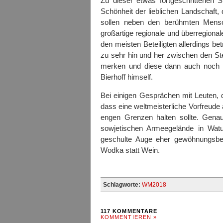
Zu dieser etwas fortgeschrittenen 
Schönheit der lieblichen Landschaft,
sollen neben den berühmten Mensc
großartige regionale und überregiona
den meisten Beteiligten allerdings bet
zu sehr hin und her zwischen den St
merken und diese dann auch noch feh
Bierhoff himself.
Bei einigen Gesprächen mit Leuten, 
dass eine weltmeisterliche Vorfreude
engen Grenzen halten sollte. Gena
sowjetischen Armeegelände in Watuti
geschulte Auge eher gewöhnungsbe
Wodka statt Wein.
Schlagworte:
WM2018
117 KOMMENTARE
KOMMENTIEREN »