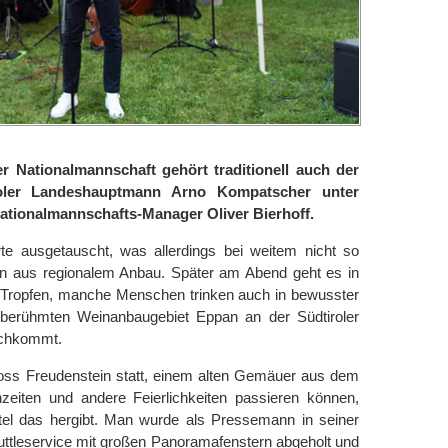
r Nationalmannschaft gehört traditionell auch der
oler Landeshauptmann Arno Kompatscher unter
Nationalmannschafts-Manager Oliver Bierhoff.
 ausgetauscht, was allerdings bei weitem nicht so
ein aus regionalem Anbau. Später am Abend geht es in
n Tropfen, manche Menschen trinken auch in bewusster
tberühmten Weinanbaugebiet Eppan an der Südtiroler
ichkommt.
oss Freudenstein statt, einem alten Gemäuer aus dem
eiten und andere Feierlichkeiten passieren können,
el das hergibt. Man wurde als Pressemann in seiner
ttleservice mit großen Panoramafenstern abgeholt und