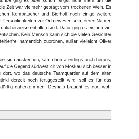
Stunde ging es aber schon längst nicht mehr um die
 die Zeit war vielmehr geprägt vom trockenen Wein. Es
hen Kompatscher und Bierhoff noch einige weitere
le Persönlichkeiten vor Ort gewesen sein, deren Namen
rüblicherweise entfallen sind. Dafür ging es einfach viel
ehtischen. Kein Mensch kann sich die vielen Gesichter
lerfrei namentlich zuordnen, außer vielleicht Oliver
die sich auskennen, kam dann allerdings auch heraus,
 auf die Gegend südwestlich von Moskau sich besser in
u dort, wo das deutsche Teamquartier auf dem alten
nki derzeit noch fertiggestellt wird, soll es für das
dürftig daherkommen. Deshalb braucht es dort wohl