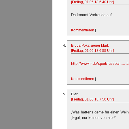
[Freitag, 01.06.18 6:40 Uhr]
Da kommt Vorfreude auf.
Kommentieren
|
Bruda Pokalsieger Mark
[Freitag, 01.06.18 6:55 Uhr]
http://www.fr.de/sport/fussbal.....
Kommentieren
|
Eier
[Freitag, 01.06.18 7:50 Uhr]
„Was hättens gerne für einen Wein
„Egal, nur keinen von hier!“