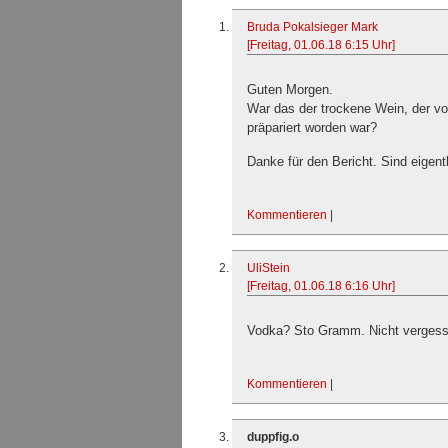
Bruda Pokalsieger Mark
[Freitag, 01.06.18 6:15 Uhr]
Guten Morgen.
War das der trockene Wein, der vo
präpariert worden war?
Danke für den Bericht. Sind eigent
Kommentieren
|
UliStein
[Freitag, 01.06.18 6:16 Uhr]
Vodka? Sto Gramm. Nicht vergess
Kommentieren
|
duppfig.o