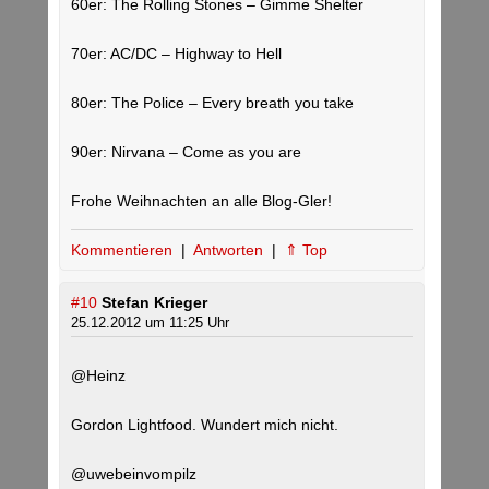
60er: The Rolling Stones – Gimme Shelter
70er: AC/DC – Highway to Hell
80er: The Police – Every breath you take
90er: Nirvana – Come as you are
Frohe Weihnachten an alle Blog-Gler!
Kommentieren
|
Antworten
|
⇑ Top
#10
Stefan Krieger
25.12.2012 um 11:25 Uhr
@Heinz
Gordon Lightfood. Wundert mich nicht.
@uwebeinvompilz