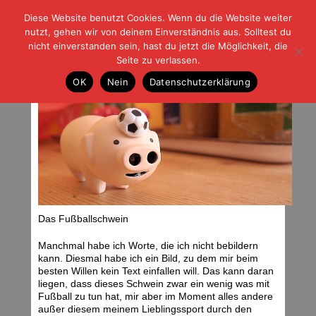
Diese Website benutzt Cookies. Wenn du die Website weiter
| | |
BLOG-G
Fußball und der Rest
nutzt, gehen wir von deinem Einverständnis aus. Solltest du
HOME
|
REGELN
|
IMPRESSUM
|
DATENSCHUTZ
nicht einverstanden sein, hast du jetzt die Möglichkeit, die
Seite zu verlassen.
Bild ohne Text
OK
Nein
Datenschutzerklärung
Dienstag, 25.12.12 | 10:22 Uhr
Das Fußballschwein
Manchmal habe ich Worte, die ich nicht bebildern
kann. Diesmal habe ich ein Bild, zu dem mir beim
besten Willen kein Text einfallen will. Das kann daran
liegen, dass dieses Schwein zwar ein wenig was mit
Fußball zu tun hat, mir aber im Moment alles andere
außer diesem meinem Lieblingssport durch den