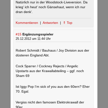
Natürlich nur in der Woodstock-Liveversion. Da
krieg‘ ich heut‘ noch Gänsehaut, wenn ich nur
dran denk‘.
Kommentieren
|
Antworten
|
⇑ Top
#15
Ergänzungsspieler
25.12.2012 um 11:44 Uhr
Robert Schmidt / Bauhaus / Joy Division aus der
düsteren England Abt.
Cock Sparrer / Cockney Rejects / Angelic
Upstarts aus der Krawallabteiling – ggf. noch
Sham 69
Ist Iggy Pop I’m sick of you aus den 60ern? Eher
70. Egal.
Vergiss nicht den famosen Elektrokrawall der
90er.