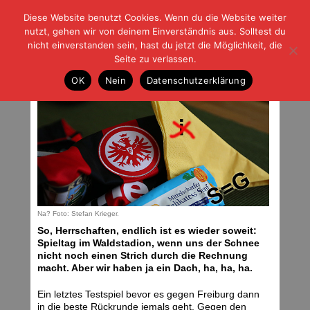
Diese Website benutzt Cookies. Wenn du die Website weiter
| | |
BLOG-G
Fußball und der Rest
nutzt, gehen wir von deinem Einverständnis aus. Solltest du
HOME
|
REGELN
|
IMPRESSUM
|
DATENSCHUTZ
nicht einverstanden sein, hast du jetzt die Möglichkeit, die
Seite zu verlassen.
Bilderrätsel
OK
Nein
Datenschutzerklärung
Samstag, 24.01.15 | 04:05 Uhr
Na? Foto: Stefan Krieger.
So, Herrschaften, endlich ist es wieder soweit:
Spieltag im Waldstadion, wenn uns der Schnee
nicht noch einen Strich durch die Rechnung
macht. Aber wir haben ja ein Dach, ha, ha, ha.
Ein letztes Testspiel bevor es gegen Freiburg dann
in die beste Rückrunde jemals geht. Gegen den