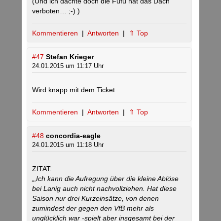
(Und ich dachte doch die Fufu hat das Dach
verboten… ;-) )
Kommentieren
|
Antworten
|
⇑ Top
#47
Stefan Krieger
24.01.2015 um 11:17 Uhr
Wird knapp mit dem Ticket.
Kommentieren
|
Antworten
|
⇑ Top
#48
concordia-eagle
24.01.2015 um 11:18 Uhr
ZITAT:
„‚Ich kann die Aufregung über die kleine Ablöse
bei Lanig auch nicht nachvollziehen. Hat diese
Saison nur drei Kurzeinsätze, von denen
zumindest der gegen den VfB mehr als
unglücklich war -spielt aber insgesamt bei der