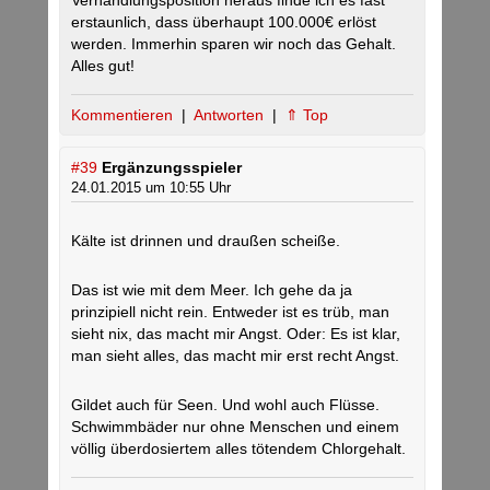
Verhandlungsposition heraus finde ich es fast
erstaunlich, dass überhaupt 100.000€ erlöst
werden. Immerhin sparen wir noch das Gehalt.
Alles gut!
Kommentieren
|
Antworten
|
⇑ Top
#39
Ergänzungsspieler
24.01.2015 um 10:55 Uhr
Kälte ist drinnen und draußen scheiße.
Das ist wie mit dem Meer. Ich gehe da ja
prinzipiell nicht rein. Entweder ist es trüb, man
sieht nix, das macht mir Angst. Oder: Es ist klar,
man sieht alles, das macht mir erst recht Angst.
Gildet auch für Seen. Und wohl auch Flüsse.
Schwimmbäder nur ohne Menschen und einem
völlig überdosiertem alles tötendem Chlorgehalt.