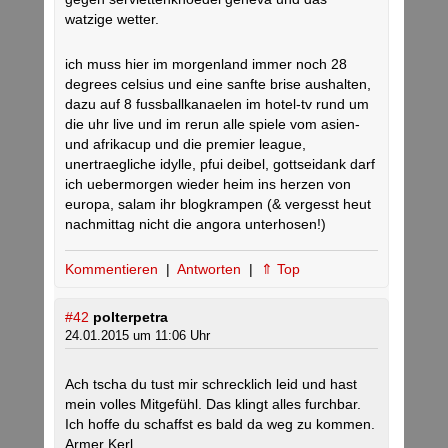
watzige wetter.
ich muss hier im morgenland immer noch 28
degrees celsius und eine sanfte brise aushalten,
dazu auf 8 fussballkanaelen im hotel-tv rund um
die uhr live und im rerun alle spiele vom asien-
und afrikacup und die premier league,
unertraegliche idylle, pfui deibel, gottseidank darf
ich uebermorgen wieder heim ins herzen von
europa, salam ihr blogkrampen (& vergesst heut
nachmittag nicht die angora unterhosen!)
Kommentieren
|
Antworten
|
⇑ Top
#42
polterpetra
24.01.2015 um 11:06 Uhr
Ach tscha du tust mir schrecklich leid und hast
mein volles Mitgefühl. Das klingt alles furchbar.
Ich hoffe du schaffst es bald da weg zu kommen.
Armer Kerl….