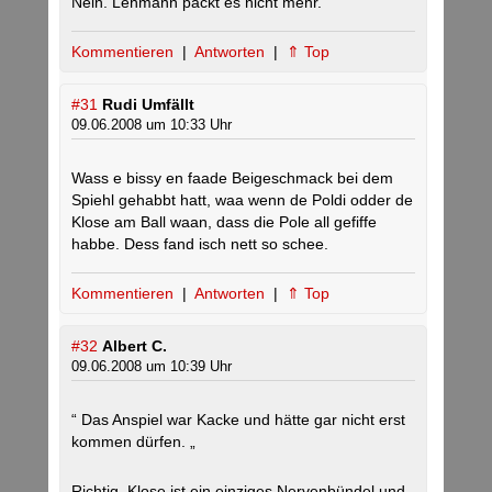
Nein. Lehmann packt es nicht mehr.
Kommentieren
|
Antworten
|
⇑ Top
#31
Rudi Umfällt
09.06.2008 um 10:33 Uhr
Wass e bissy en faade Beigeschmack bei dem
Spiehl gehabbt hatt, waa wenn de Poldi odder de
Klose am Ball waan, dass die Pole all gefiffe
habbe. Dess fand isch nett so schee.
Kommentieren
|
Antworten
|
⇑ Top
#32
Albert C.
09.06.2008 um 10:39 Uhr
“ Das Anspiel war Kacke und hätte gar nicht erst
kommen dürfen. „
Richtig. Klose ist ein einziges Nervenbündel und