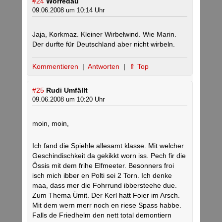
#24
Worredau
09.06.2008 um 10:14 Uhr
Jaja, Korkmaz. Kleiner Wirbelwind. Wie Marin.
Der durfte für Deutschland aber nicht wirbeln.
Kommentieren
|
Antworten
|
⇑ Top
#25
Rudi Umfällt
09.06.2008 um 10:20 Uhr
moin, moin,
Ich fand die Spiehle allesamt klasse. Mit welcher
Geschindischkeit da gekikkt worn iss. Pech fir die
Össis mit dem frihe Elfmeeter. Besonners froi
isch mich ibber en Polti sei 2 Torn. Ich denke
maa, dass mer die Fohrrund ibbersteehe due.
Zum Thema Ümit. Der Kerl hatt Foier im Arsch.
Mit dem wern merr noch en riese Spass habbe.
Falls de Friedhelm den nett total demontiern