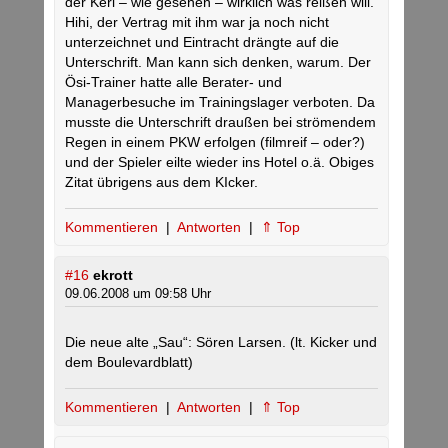
der Kerl – wie gesehen – wirklich was reißen will.
Hihi, der Vertrag mit ihm war ja noch nicht
unterzeichnet und Eintracht drängte auf die
Unterschrift. Man kann sich denken, warum. Der
Ösi-Trainer hatte alle Berater- und
Managerbesuche im Trainingslager verboten. Da
musste die Unterschrift draußen bei strömendem
Regen in einem PKW erfolgen (filmreif – oder?)
und der Spieler eilte wieder ins Hotel o.ä. Obiges
Zitat übrigens aus dem KIcker.
Kommentieren
|
Antworten
|
⇑ Top
#16
ekrott
09.06.2008 um 09:58 Uhr
Die neue alte „Sau“: Sören Larsen. (lt. Kicker und
dem Boulevardblatt)
Kommentieren
|
Antworten
|
⇑ Top