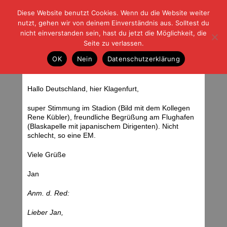
Diese Website benutzt Cookies. Wenn du die Website weiter
| | |
BLOG-G
Fußball und der Rest
nutzt, gehen wir von deinem Einverständnis aus. Solltest du
HOME
|
REGELN
|
IMPRESSUM
|
DATENSCHUTZ
nicht einverstanden sein, hast du jetzt die Möglichkeit, die
Seite zu verlassen.
Blog, schnell ins Netz
OK
Nein
Datenschutzerklärung
Montag, 09.06.08 | 06:51 Uhr
Hallo Deutschland, hier Klagenfurt,
super Stimmung im Stadion (Bild mit dem Kollegen
Rene Kübler), freundliche Begrüßung am Flughafen
(Blaskapelle mit japanischem Dirigenten). Nicht
schlecht, so eine EM.
Viele Grüße
Jan
Anm. d. Red:
Lieber Jan,