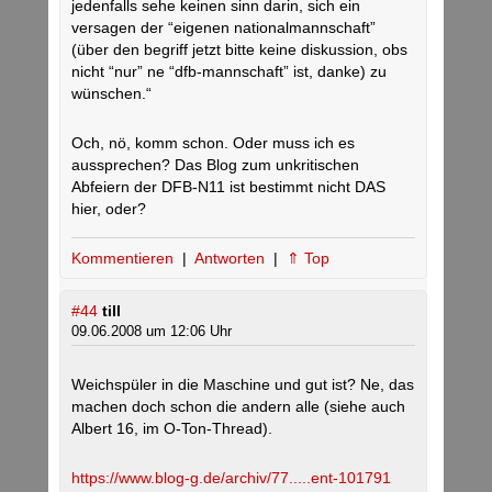
jedenfalls sehe keinen sinn darin, sich ein
versagen der “eigenen nationalmannschaft”
(über den begriff jetzt bitte keine diskussion, obs
nicht “nur” ne “dfb-mannschaft” ist, danke) zu
wünschen.“
Och, nö, komm schon. Oder muss ich es
aussprechen? Das Blog zum unkritischen
Abfeiern der DFB-N11 ist bestimmt nicht DAS
hier, oder?
Kommentieren
|
Antworten
|
⇑ Top
#44
till
09.06.2008 um 12:06 Uhr
Weichspüler in die Maschine und gut ist? Ne, das
machen doch schon die andern alle (siehe auch
Albert 16, im O-Ton-Thread).
https://www.blog-g.de/archiv/77.....ent-101791