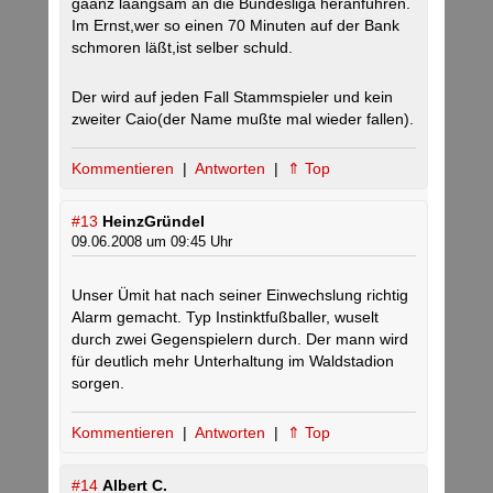
gaanz laangsam an die Bundesliga heranführen.
Im Ernst,wer so einen 70 Minuten auf der Bank
schmoren läßt,ist selber schuld.
Der wird auf jeden Fall Stammspieler und kein
zweiter Caio(der Name mußte mal wieder fallen).
Kommentieren
|
Antworten
|
⇑ Top
#13
HeinzGründel
09.06.2008 um 09:45 Uhr
Unser Ümit hat nach seiner Einwechslung richtig
Alarm gemacht. Typ Instinktfußballer, wuselt
durch zwei Gegenspielern durch. Der mann wird
für deutlich mehr Unterhaltung im Waldstadion
sorgen.
Kommentieren
|
Antworten
|
⇑ Top
#14
Albert C.