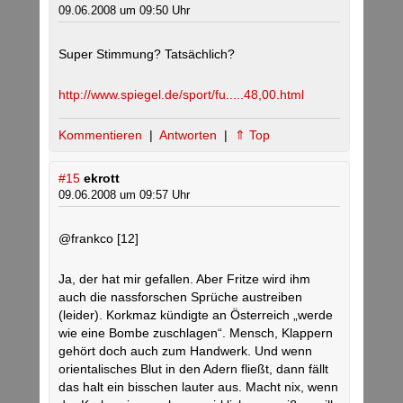
09.06.2008 um 09:50 Uhr
Super Stimmung? Tatsächlich?
http://www.spiegel.de/sport/fu.....48,00.html
Kommentieren
|
Antworten
|
⇑ Top
#15
ekrott
09.06.2008 um 09:57 Uhr
@frankco [12]
Ja, der hat mir gefallen. Aber Fritze wird ihm
auch die nassforschen Sprüche austreiben
(leider). Korkmaz kündigte an Österreich „werde
wie eine Bombe zuschlagen“. Mensch, Klappern
gehört doch auch zum Handwerk. Und wenn
orientalisches Blut in den Adern fließt, dann fällt
das halt ein bisschen lauter aus. Macht nix, wenn