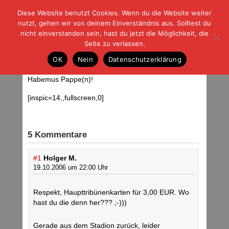
Diese Website benutzt Cookies. Wenn du die Website weiter
| | |
BLOG-G
Fußball und der Rest
nutzt, gehen wir von deinem Einverständnis aus. Solltest du
HOME
|
REGELN
|
IMPRESSUM
|
DATENSCHUTZ
nicht einverstanden sein, hast du jetzt die Möglichkeit, die
Seite zu verlassen.
Christian weint nicht mehr
OK
Nein
Datenschutzerklärung
Donnerstag, 19.10.06 | 09:58 Uhr
Habemus Pappe(n)!
[inspic=14,,fullscreen,0]
5 Kommentare
#1
Holger M.
19.10.2006 um 22:00 Uhr
Respekt, Haupttribünenkarten für 3,00 EUR. Wo
hast du die denn her??? ;-)))
Gerade aus dem Stadion zurück, leider