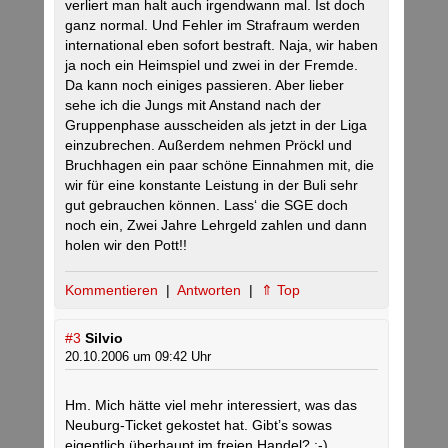
verliert man halt auch irgendwann mal. Ist doch
ganz normal. Und Fehler im Strafraum werden
international eben sofort bestraft. Naja, wir haben
ja noch ein Heimspiel und zwei in der Fremde.
Da kann noch einiges passieren. Aber lieber
sehe ich die Jungs mit Anstand nach der
Gruppenphase ausscheiden als jetzt in der Liga
einzubrechen. Außerdem nehmen Pröckl und
Bruchhagen ein paar schöne Einnahmen mit, die
wir für eine konstante Leistung in der Buli sehr
gut gebrauchen können. Lass‘ die SGE doch
noch ein, Zwei Jahre Lehrgeld zahlen und dann
holen wir den Pott!!
Kommentieren
|
Antworten
|
⇑ Top
#3
Silvio
20.10.2006 um 09:42 Uhr
Hm. Mich hätte viel mehr interessiert, was das
Neuburg-Ticket gekostet hat. Gibt’s sowas
eigentlich überhaupt im freien Handel? ;-)