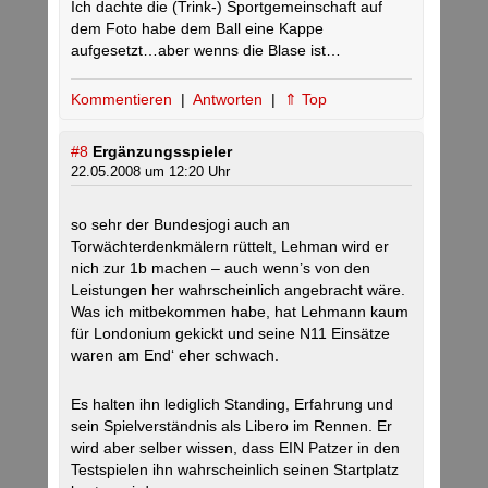
Ich dachte die (Trink-) Sportgemeinschaft auf
dem Foto habe dem Ball eine Kappe
aufgesetzt…aber wenns die Blase ist…
Kommentieren
|
Antworten
|
⇑ Top
#8
Ergänzungsspieler
22.05.2008 um 12:20 Uhr
so sehr der Bundesjogi auch an
Torwächterdenkmälern rüttelt, Lehman wird er
nich zur 1b machen – auch wenn’s von den
Leistungen her wahrscheinlich angebracht wäre.
Was ich mitbekommen habe, hat Lehmann kaum
für Londonium gekickt und seine N11 Einsätze
waren am End‘ eher schwach.
Es halten ihn lediglich Standing, Erfahrung und
sein Spielverständnis als Libero im Rennen. Er
wird aber selber wissen, dass EIN Patzer in den
Testspielen ihn wahrscheinlich seinen Startplatz