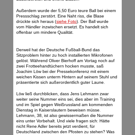
Außerdem wurde der 5,50 Euro teure Ball bei einem
Pressschlag zerstört. Eine Naht riss, die Blase
drückte sich heraus (
siehe Foto
). Der Ball wurde
vom Händler inzwischen ersetzt. Es handelt sich
offenbar um mindere Qualität.
Derweil hat der Deutsche Fußball-Bund das
Sitzproblem hinter zu hoch installierten Mikrofonen
gelöst. Während Oliver Bierhoff am Vortag noch auf
zwei Frotteehandtüchern hocken musste, saß
Joachim Löw bei der Pressekonferenz mit einem
weichen Kissen unterm Hintern auf seinem Stuhl und
präsentierte sich außerordentlich guter Laune.
Löw ließ durchblicken, dass Jens Lehmann zwar
weiter seine Nummer eins sei, dies aber im Training
und im Spiel gegen Weißrussland am kommenden
Dienstag in Kaiserslautern beweisen müsse.
Lehmann, 38, ist also gewissermaßen die Nummer
eins unter Vorbehalt. Und viele fragen sich: Hätte
nicht Rene Adler bereits jetzt verdient, für
Deutschland zwischen den Pfosten zu stehen? Was