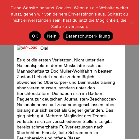
Diese Website benutzt Cookies. Wenn du die Website weiter
| | |
BLOG-G
Fußball und der Rest
nutzt, gehen wir von deinem Einverständnis aus. Solltest du
HOME
|
REGELN
|
IMPRESSUM
|
DATENSCHUTZ
nicht einverstanden sein, hast du jetzt die Möglichkeit, die
Seite zu verlassen.
Da! Der Text zum Bild!
OK
Nein
Datenschutzerklärung
Donnerstag, 22.05.08 | 10:43 Uhr
Ola!
Es gibt die ersten Verletzten. Nicht unter den
Nationalspielern, deren Muskulatur sich laut
Mannschaftsarzt Doc Müller-Wohlfahrt in bestem
Zustand befindet und die zudem täglich
abwechselnd Oberkörper- und Beinmuskeltraining
absolvieren müssen, sondern unter den
Berichterstattern. Die haben sich im Badeort
Paguera zur deutschen Journalisten-Beachsoccer-
Nationalmannschaft zusammengeschlossen, aber
bislang nur sich selbst als Gegner gefunden. Das
ging nicht gut. Mehrere Mitglieder des Teams
verletzten sich an verschiedenen Stellen. Es gibt
bereits schmerzhafte Fußverletzungen nach
überhöhtem Einsatz, tiefe Schrammen im
Bauchbereich und offene Blasen.