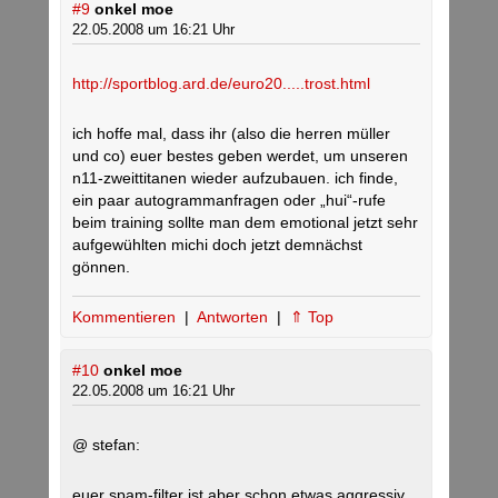
#9
onkel moe
22.05.2008 um 16:21 Uhr
http://sportblog.ard.de/euro20.....trost.html
ich hoffe mal, dass ihr (also die herren müller
und co) euer bestes geben werdet, um unseren
n11-zweittitanen wieder aufzubauen. ich finde,
ein paar autogrammanfragen oder „hui“-rufe
beim training sollte man dem emotional jetzt sehr
aufgewühlten michi doch jetzt demnächst
gönnen.
Kommentieren
|
Antworten
|
⇑ Top
#10
onkel moe
22.05.2008 um 16:21 Uhr
@ stefan:
euer spam-filter ist aber schon etwas aggressiv,