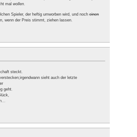
cht mal
wollen
.
chen Spieler, der heftig umworben wird, und noch
einen
hn, wenn der Preis stimmt, ziehen lassen.
chaft steckt.
verstecken;irgendwann sieht auch der letzte
er
g geht.
lück,
en…