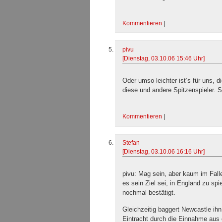
Kommentieren
|
pivu
[Dienstag, 03.10.06 15:46 Uhr]
Oder umso leichter ist’s für uns, d
diese und andere Spitzenspieler. 
Kommentieren
|
Stefan
[Dienstag, 03.10.06 16:16 Uhr]
pivu: Mag sein, aber kaum im Fall
es sein Ziel sei, in England zu spi
nochmal bestätigt.
Gleichzeitig baggert Newcastle ihn
Eintracht durch die Einnahme aus 