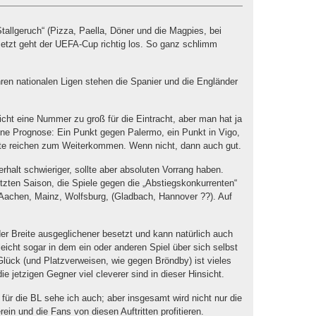
Stallgeruch“ (Pizza, Paella, Döner und die Magpies, bei
 Jetzt geht der UEFA-Cup richtig los. So ganz schlimm
hren nationalen Ligen stehen die Spanier und die Engländer
icht eine Nummer zu groß für die Eintracht, aber man hat ja
ine Prognose: Ein Punkt gegen Palermo, ein Punkt in Vigo,
te reichen zum Weiterkommen. Wenn nicht, dann auch gut.
erhalt schwieriger, sollte aber absoluten Vorrang haben.
tzten Saison, die Spiele gegen die „Abstiegskonkurrenten“
 Aachen, Mainz, Wolfsburg, (Gladbach, Hannover ??). Auf
er Breite ausgeglichener besetzt und kann natürlich auch
eicht sogar in dem ein oder anderen Spiel über sich selbst
lück (und Platzverweisen, wie gegen Bröndby) ist vieles
ie jetzigen Gegner viel cleverer sind in dieser Hinsicht.
für die BL sehe ich auch; aber insgesamt wird nicht nur die
in und die Fans von diesen Auftritten profitieren.