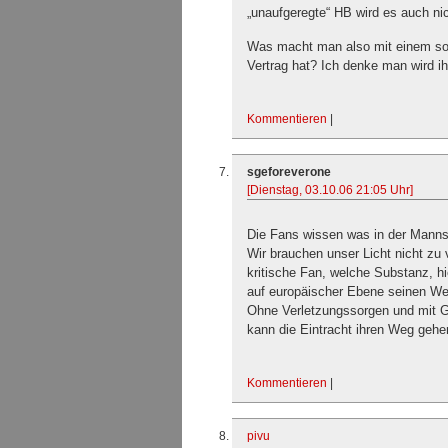
„unaufgeregte“ HB wird es auch ni
Was macht man also mit einem sol
Vertrag hat? Ich denke man wird i
Kommentieren
|
sgeforeverone
[Dienstag, 03.10.06 21:05 Uhr]
Die Fans wissen was in der Manns
Wir brauchen unser Licht nicht zu 
kritische Fan, welche Substanz, hi
auf europäischer Ebene seinen We
Ohne Verletzungssorgen und mit G
kann die Eintracht ihren Weg geh
Kommentieren
|
pivu