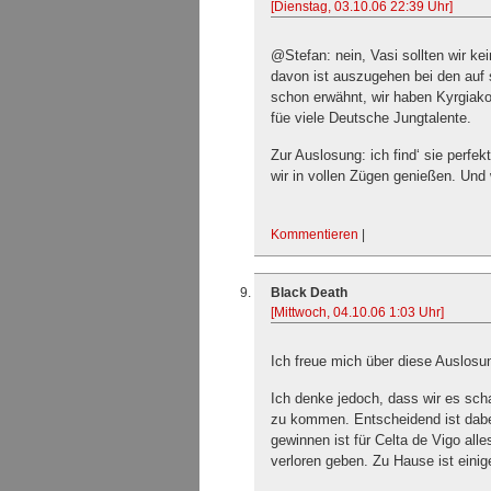
[Dienstag, 03.10.06 22:39 Uhr]
@Stefan: nein, Vasi sollten wir k
davon ist auszugehen bei den auf 
schon erwähnt, wir haben Kyrgiako
füe viele Deutsche Jungtalente.
Zur Auslosung: ich find‘ sie perfe
wir in vollen Zügen genießen. Un
Kommentieren
|
Black Death
[Mittwoch, 04.10.06 1:03 Uhr]
Ich freue mich über diese Auslosu
Ich denke jedoch, dass wir es scha
zu kommen. Entscheidend ist dabe
gewinnen ist für Celta de Vigo all
verloren geben. Zu Hause ist einig