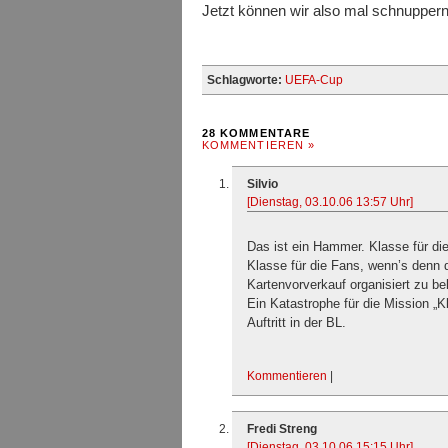
Jetzt können wir also mal schnuppern
Schlagworte:
UEFA-Cup
28 KOMMENTARE
KOMMENTIEREN »
Silvio
[Dienstag, 03.10.06 13:57 Uhr]
Das ist ein Hammer. Klasse für di
Klasse für die Fans, wenn’s denn d
Kartenvorverkauf organisiert zu 
Ein Katastrophe für die Mission „Kl
Auftritt in der BL.
Kommentieren
|
Fredi Streng
[Dienstag, 03.10.06 15:15 Uhr]