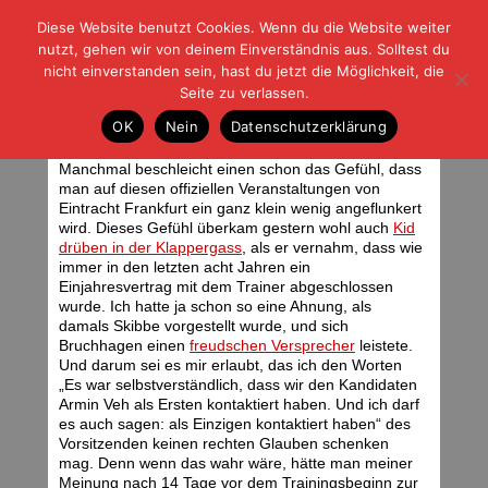
Diese Website benutzt Cookies. Wenn du die Website weiter
| | |
BLOG-G
Fußball und der Rest
nutzt, gehen wir von deinem Einverständnis aus. Solltest du
HOME
|
REGELN
|
IMPRESSUM
|
DATENSCHUTZ
nicht einverstanden sein, hast du jetzt die Möglichkeit, die
Seite zu verlassen.
Das sagt man halt so
OK
Nein
Datenschutzerklärung
Mittwoch, 01.06.11 | 06:55 Uhr
Manchmal beschleicht einen schon das Gefühl, dass
man auf diesen offiziellen Veranstaltungen von
Eintracht Frankfurt ein ganz klein wenig angeflunkert
wird. Dieses Gefühl überkam gestern wohl auch
Kid
drüben in der Klappergass
, als er vernahm, dass wie
immer in den letzten acht Jahren ein
Einjahresvertrag mit dem Trainer abgeschlossen
wurde. Ich hatte ja schon so eine Ahnung, als
damals Skibbe vorgestellt wurde, und sich
Bruchhagen einen
freudschen Versprecher
leistete.
Und darum sei es mir erlaubt, das ich den Worten
„Es war selbstverständlich, dass wir den Kandidaten
Armin Veh als Ersten kontaktiert haben. Und ich darf
es auch sagen: als Einzigen kontaktiert haben“ des
Vorsitzenden keinen rechten Glauben schenken
mag. Denn wenn das wahr wäre, hätte man meiner
Meinung nach 14 Tage vor dem Trainingsbeginn zur