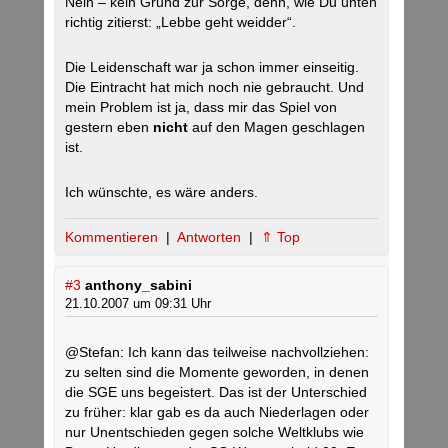
Nein – kein Grund zur Sorge, denn, wie Du unten
richtig zitierst: „Lebbe geht weidder“.
Die Leidenschaft war ja schon immer einseitig.
Die Eintracht hat mich noch nie gebraucht. Und
mein Problem ist ja, dass mir das Spiel von
gestern eben
nicht
auf den Magen geschlagen
ist.
Ich wünschte, es wäre anders.
Kommentieren
|
Antworten
|
⇑ Top
#3
anthony_sabini
21.10.2007 um 09:31 Uhr
@Stefan: Ich kann das teilweise nachvollziehen:
zu selten sind die Momente geworden, in denen
die SGE uns begeistert. Das ist der Unterschied
zu früher: klar gab es da auch Niederlagen oder
nur Unentschieden gegen solche Weltklubs wie