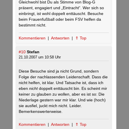
Gleichwohl bist Du als Stimme von Blog-G
präsent, engagiert und „Eintracht“. Wer sich so
einbringt, ist wohl doppelt enttäuscht. Besuche
beim Frauenfußball oder beim FSV helfen da
bestimmt nicht.
Kommentieren
|
Antworten
|
⇑ Top
#10
Stefan
21.10.2007 um 10:58 Uhr
Diese Besuche sind ja nicht Grund, sondern
Folge der nachlassenden Leidenschaft. Dass die
nicht helfen, ist klar. Und Tatsache ist, dass ich
eben
nicht
doppelt enttäuscht bin. Es scheint mir
keiner zu glauben zu wollen, aber es ist so: Die
Niederlage gestern war mir klar. Und wie (hoch)
sie ausfiel, juckt mich nicht. Leider.
Bemerkenswerterweise.
Kommentieren
|
Antworten
|
⇑ Top