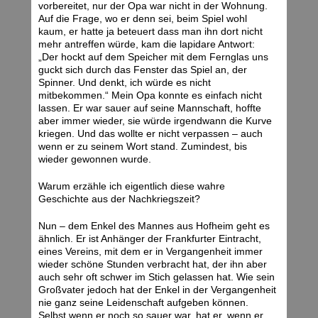
vorbereitet, nur der Opa war nicht in der Wohnung.
Auf die Frage, wo er denn sei, beim Spiel wohl
kaum, er hatte ja beteuert dass man ihn dort nicht
mehr antreffen würde, kam die lapidare Antwort:
„Der hockt auf dem Speicher mit dem Fernglas uns
guckt sich durch das Fenster das Spiel an, der
Spinner. Und denkt, ich würde es nicht
mitbekommen.“ Mein Opa konnte es einfach nicht
lassen. Er war sauer auf seine Mannschaft, hoffte
aber immer wieder, sie würde irgendwann die Kurve
kriegen. Und das wollte er nicht verpassen – auch
wenn er zu seinem Wort stand. Zumindest, bis
wieder gewonnen wurde.
Warum erzähle ich eigentlich diese wahre
Geschichte aus der Nachkriegszeit?
Nun – dem Enkel des Mannes aus Hofheim geht es
ähnlich. Er ist Anhänger der Frankfurter Eintracht,
eines Vereins, mit dem er in Vergangenheit immer
wieder schöne Stunden verbracht hat, der ihn aber
auch sehr oft schwer im Stich gelassen hat. Wie sein
Großvater jedoch hat der Enkel in der Vergangenheit
nie ganz seine Leidenschaft aufgeben können.
Selbst wenn er noch so sauer war, hat er, wenn er