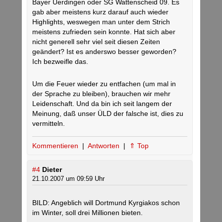
Bayer Uerdingen oder SG Wattenscheid 09. Es
gab aber meistens kurz darauf auch wieder
Highlights, weswegen man unter dem Strich
meistens zufrieden sein konnte. Hat sich aber
nicht generell sehr viel seit diesen Zeiten
geändert? Ist es anderswo besser geworden?
Ich bezweifle das.
Um die Feuer wieder zu entfachen (um mal in
der Sprache zu bleiben), brauchen wir mehr
Leidenschaft. Und da bin ich seit langem der
Meinung, daß unser ÜLD der falsche ist, dies zu
vermitteln.
Kommentieren
|
Antworten
|
⇑ Top
#4
Dieter
21.10.2007 um 09:59 Uhr
BILD: Angeblich will Dortmund Kyrgiakos schon
im Winter, soll drei Millionen bieten.