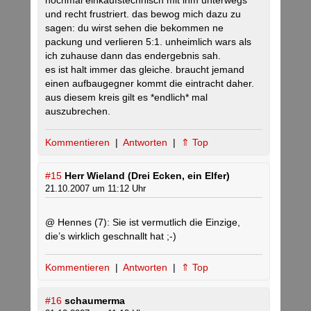
nochmal einkaufstechnisch mit ihm unterwegs
und recht frustriert. das bewog mich dazu zu
sagen: du wirst sehen die bekommen ne
packung und verlieren 5:1. unheimlich wars als
ich zuhause dann das endergebnis sah.
es ist halt immer das gleiche. braucht jemand
einen aufbaugegner kommt die eintracht daher.
aus diesem kreis gilt es *endlich* mal
auszubrechen.
Kommentieren
|
Antworten
|
⇑ Top
#15
Herr Wieland (Drei Ecken, ein Elfer)
21.10.2007 um 11:12 Uhr
@ Hennes (7): Sie ist vermutlich die Einzige,
die’s wirklich geschnallt hat ;-)
Kommentieren
|
Antworten
|
⇑ Top
#16
schaumerma