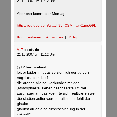
21.10.2007 um 11:12 Uhr
Aber erst kommt der Montag …
http://youtube.com/watch?v=CSM.....yK1msG9k
Kommentieren
|
Antworten
|
⇑ Top
#17
derdude
21.10.2007 um 11:12 Uhr
@12 herr wieland:
leider leider trifft das so ziemlich genau den
nagel auf den kopf.
die arenen alleine, verbunden mit der
‚atmosphaere‘ ziehen geschaetzte 1/4 der
zuschauer an. das koennte sich realtivieren wenn
die stadien aelter werden. allein mir fehlt der
glaube.
glaubst du an eine rueckbesinnung in der
zukunft?