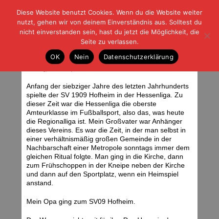
Diese Website benutzt Cookies. Wenn du die Website weiter
| | |
BLOG-G
Fußball und der Rest
nutzt, gehen wir von deinem Einverständnis aus. Solltest du
HOME
|
REGELN
|
IMPRESSUM
|
DATENSCHUTZ
nicht einverstanden sein, hast du jetzt die Möglichkeit, die
Seite zu verlassen.
Das schleichende Ende einer
OK
Nein
Datenschutzerklärung
Partnerschaft
Sonntag, 21.10.07 | 08:29 Uhr
Anfang der siebziger Jahre des letzten Jahrhunderts
spielte der SV 1909 Hofheim in der Hessenliga. Zu
dieser Zeit war die Hessenliga die oberste
Amteurklasse im Fußballsport, also das, was heute
die Regionalliga ist. Mein Großvater war Anhänger
dieses Vereins. Es war die Zeit, in der man selbst in
einer verhältnismäßig großen Gemeinde in der
Nachbarschaft einer Metropole sonntags immer dem
gleichen Ritual folgte. Man ging in die Kirche, dann
zum Frühschoppen in der Kneipe neben der Kirche
und dann auf den Sportplatz, wenn ein Heimspiel
anstand.
Mein Opa ging zum SV09 Hofheim.