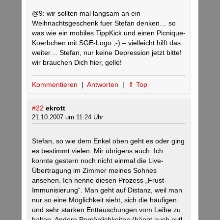
@9: wir sollten mal langsam an ein
Weihnachtsgeschenk fuer Stefan denken… so
was wie ein mobiles TippKick und einen Picnique-
Koerbchen mit SGE-Logo ;-) – vielleicht hilft das
weiter… Stefan, nur keine Depression jetzt bitte!
wir brauchen Dich hier, gelle!
Kommentieren
|
Antworten
|
⇑ Top
#22
ekrott
21.10.2007 um 11:24 Uhr
Stefan, so wie dem Enkel oben geht es oder ging
es bestimmt vielen. Mir übrigens auch. Ich
konnte gestern noch nicht einmal die Live-
Übertragung im Zimmer meines Sohnes
ansehen. Ich nenne diesen Prozess „Frust-
Immunisierung“. Man geht auf Distanz, weil man
nur so eine Möglichkeit sieht, sich die häufigen
und sehr starken Enttäuschungen vom Leibe zu
halten. Andere Persönlichkeiten (hängt auch evtl.