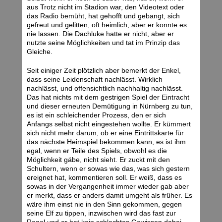
aus Trotz nicht im Stadion war, den Videotext oder
das Radio bemüht, hat gehofft und gebangt, sich
gefreut und gelitten, oft heimlich, aber er konnte es
nie lassen. Die Dachluke hatte er nicht, aber er
nutzte seine Möglichkeiten und tat im Prinzip das
Gleiche.
Seit einiger Zeit plötzlich aber bemerkt der Enkel,
dass seine Leidenschaft nachlässt. Wirklich
nachlässt, und offensichtlich nachhaltig nachlässt.
Das hat nichts mit dem gestrigen Spiel der Eintracht
und dieser erneuten Demütigung in Nürnberg zu tun,
es ist ein schleichender Prozess, den er sich
Anfangs selbst nicht eingestehen wollte. Er kümmert
sich nicht mehr darum, ob er eine Eintrittskarte für
das nächste Heimspiel bekommen kann, es ist ihm
egal, wenn er Teile des Spiels, obwohl es die
Möglichkeit gäbe, nicht sieht. Er zuckt mit den
Schultern, wenn er sowas wie das, was sich gestern
ereignet hat, kommentieren soll. Er weiß, dass es
sowas in der Vergangenheit immer wieder gab aber
er merkt, dass er anders damit umgeht als früher. Es
wäre ihm einst nie in den Sinn gekommen, gegen
seine Elf zu tippen, inzwischen wird das fast zur