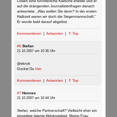
Löwen eine fürchterliche Klatsche erlebte und er
auf die drängenden Journalistenfragen danach
antwortete: „Was wollen SIe denn? In der ersten
Halbzeit waren wir doch die Siegermannschaft.“
Er wurde bald darauf abgelöst.
Kommentieren
|
Antworten
|
⇑ Top
#6
Stefan
21.10.2007 um 10:36 Uhr
@ekrott
Guckst Du
hier
.
Kommentieren
|
Antworten
|
⇑ Top
#7
Hennes
21.10.2007 um 10:44 Uhr
Stefan, welche Partnerschaft? Vielleicht eher ein
einseitige latente Abhängigkeit. Meine Frau