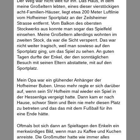
Der Weg war nicht weit für ihn. Das Haus, in dem
meine Großeltern lebten, eines dieser vierstöckigen
acht-Familien-Häuser, liegt etwa 200 Meter Luftlinie
vom Hofheimer Sportplatz an der Zeilsheimer
Strasse entfernt. Vom Balkon des obersten
Stockwerks aus konnte man sogar das Spielfeld
einsehen. Meine Großeltern allerdings wohnten im
zweiten Stock, da war die Sicht versperrt. Das war
nicht weiter tragisch, weil man sowieso auf den
Sportplatz ging, um das Spiel zu sehen. An guten
Tagen durfte der Enkel, der den sonntäglichen
Besuch mit seinen Eltern abstattete, mit auf den
Sportplatz.
Mein Opa war ein glühender Anhänger der
Hofheimer Buben. Umso mehr regte er sich darüber
auf, wenn sein SV Hofheim mal wieder ein Spiel in
der Hessenliga vergeigt hatte. Dann kam er nach
Hause, schwor Stein und Bein nie mehr diesen Platz
zu betreten und das das mit dem Fußball für ihn
eine Ende hätte.
Oftmals bot sich dann an Spieltagen den Enkeln ein
merkwürdiges Bild, wenn man zu Kaffee und Kuchen
anreiste. Die Großmutter hatte wie immer alles