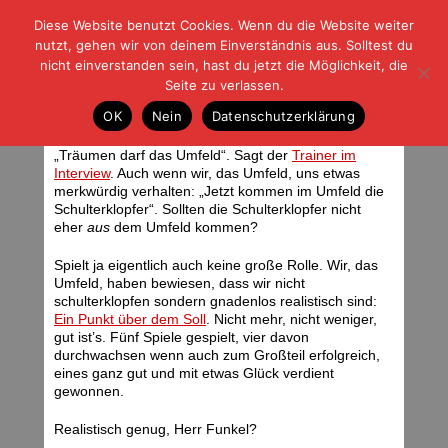
Diese Website benutzt Cookies. Wenn du die Website weiter
| | |
BLOG-G
Fußball und der Rest
nutzt, gehen wir von deinem Einverständnis aus. Solltest du
HOME
|
REGELN
|
IMPRESSUM
|
DATENSCHUTZ
nicht einverstanden sein, hast du jetzt die Möglichkeit, die
Seite zu verlassen.
Das Umfeld – mal wieder
OK
Nein
Datenschutzerklärung
Dienstag, 18.09.07 | 07:30 Uhr
„Träumen darf das Umfeld“. Sagt der
Trainer im
Interview
. Auch wenn wir, das Umfeld, uns etwas
merkwürdig verhalten: „Jetzt kommen im Umfeld die
Schulterklopfer“. Sollten die Schulterklopfer nicht
eher
aus
dem Umfeld kommen?
Spielt ja eigentlich auch keine große Rolle. Wir, das
Umfeld, haben bewiesen, dass wir nicht
schulterklopfen sondern gnadenlos realistisch sind:
Ein Punkt über dem Soll
. Nicht mehr, nicht weniger,
gut ist’s. Fünf Spiele gespielt, vier davon
durchwachsen wenn auch zum Großteil erfolgreich,
eines ganz gut und mit etwas Glück verdient
gewonnen.
Realistisch genug, Herr Funkel?