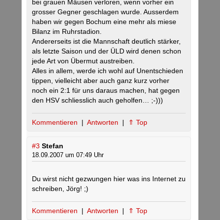
bei grauen Mäusen verloren, wenn vorher ein
grosser Gegner geschlagen wurde. Ausserdem
haben wir gegen Bochum eine mehr als miese
Bilanz im Ruhrstadion.
Andererseits ist die Mannschaft deutlich stärker,
als letzte Saison und der ÜLD wird denen schon
jede Art von Übermut austreiben.
Alles in allem, werde ich wohl auf Unentschieden
tippen, vielleicht aber auch ganz kurz vorher
noch ein 2:1 für uns daraus machen, hat gegen
den HSV schliesslich auch geholfen… ;-)))
Kommentieren
|
Antworten
|
⇑ Top
#3
Stefan
18.09.2007 um 07:49 Uhr
Du wirst nicht gezwungen hier was ins Internet zu
schreiben, Jörg! ;)
Kommentieren
|
Antworten
|
⇑ Top