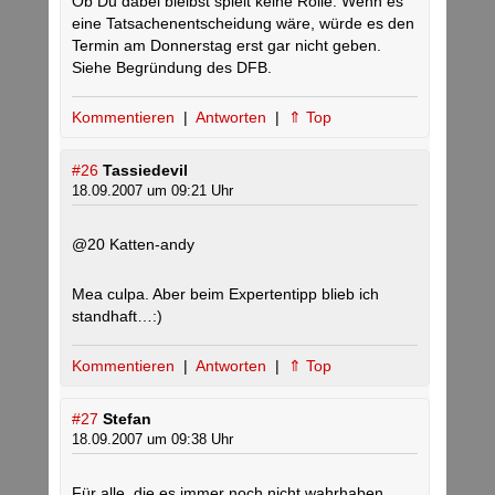
Ob Du dabei bleibst spielt keine Rolle. Wenn es
eine Tatsachenentscheidung wäre, würde es den
Termin am Donnerstag erst gar nicht geben.
Siehe Begründung des DFB.
Kommentieren
|
Antworten
|
⇑ Top
#26
Tassiedevil
18.09.2007 um 09:21 Uhr
@20 Katten-andy
Mea culpa. Aber beim Expertentipp blieb ich
standhaft…:)
Kommentieren
|
Antworten
|
⇑ Top
#27
Stefan
18.09.2007 um 09:38 Uhr
Für alle, die es immer noch nicht wahrhaben