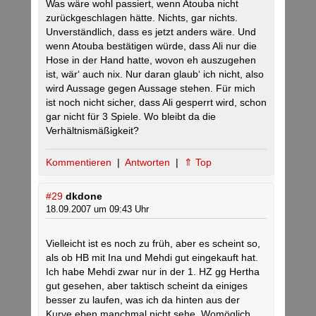
Was wäre wohl passiert, wenn Atouba nicht
zurückgeschlagen hätte. Nichts, gar nichts.
Unverständlich, dass es jetzt anders wäre. Und
wenn Atouba bestätigen würde, dass Ali nur die
Hose in der Hand hatte, wovon eh auszugehen
ist, wär‘ auch nix. Nur daran glaub‘ ich nicht, also
wird Aussage gegen Aussage stehen. Für mich
ist noch nicht sicher, dass Ali gesperrt wird, schon
gar nicht für 3 Spiele. Wo bleibt da die
Verhältnismäßigkeit?
Kommentieren
|
Antworten
|
⇑ Top
#29
dkdone
18.09.2007 um 09:43 Uhr
Vielleicht ist es noch zu früh, aber es scheint so,
als ob HB mit Ina und Mehdi gut eingekauft hat.
Ich habe Mehdi zwar nur in der 1. HZ gg Hertha
gut gesehen, aber taktisch scheint da einiges
besser zu laufen, was ich da hinten aus der
Kurve eben manchmal nicht sehe. Womöglich