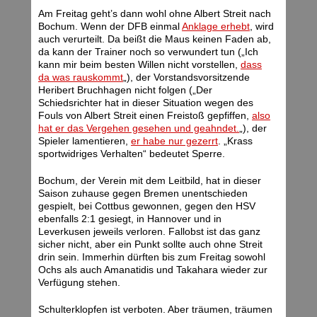
Am Freitag geht’s dann wohl ohne Albert Streit nach
Bochum. Wenn der DFB einmal
Anklage erhebt
, wird
auch verurteilt. Da beißt die Maus keinen Faden ab,
da kann der Trainer noch so verwundert tun („Ich
kann mir beim besten Willen nicht vorstellen,
dass
da was rauskommt
„), der Vorstandsvorsitzende
Heribert Bruchhagen nicht folgen („Der
Schiedsrichter hat in dieser Situation wegen des
Fouls von Albert Streit einen Freistoß gepfiffen,
also
hat er das Vergehen gesehen und geahndet.
„), der
Spieler lamentieren,
er habe nur gezerrt
. „Krass
sportwidriges Verhalten“ bedeutet Sperre.
Bochum, der Verein mit dem Leitbild, hat in dieser
Saison zuhause gegen Bremen unentschieden
gespielt, bei Cottbus gewonnen, gegen den HSV
ebenfalls 2:1 gesiegt, in Hannover und in
Leverkusen jeweils verloren. Fallobst ist das ganz
sicher nicht, aber ein Punkt sollte auch ohne Streit
drin sein. Immerhin dürften bis zum Freitag sowohl
Ochs als auch Amanatidis und Takahara wieder zur
Verfügung stehen.
Schulterklopfen ist verboten. Aber träumen, träumen