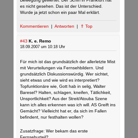
Bewegung gewertet. Der Schiri in Frankfurt hat
es nicht gesehen. Das ist der Unterschied.
Wurde ja jetzt schon ein paar Mal erklärt.
Kommentieren
|
Antworten
|
⇑ Top
#43
K. e. Remo
18.09.2007 um 10:18 Uhr
Für mich ist das grundsätzlich der allerletzte Mist
mit Verurteilungen via Fernsehbildern. Und
grundsätzlich Diskussionswürdig. Wer sichtet,
sieht etwas und wie wird es interpretiert?
Topfunktionäre wie, Gott hab in selig, Walter
Baresel? Halten, schlagen, kneifen, Tätlichkeit,
Unsportlichkeit? Aus der Streit/Atouba Szene
kann ich alles erkennen was ich will. AS Greift ins
Gemächt? Vielleicht hat er, da sich im Fallen
befindent, nur festhalten wollen?
Zusatzfrage: Wer bekam das erste
Fernsehurteil?