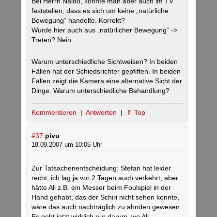
Bei Herrn Naldo, konnte man aber auch im TV
feststellen, dass es sich um keine „natürliche
Bewegung“ handelte. Korrekt?
Wurde hier auch aus „natürlicher Bewegung“ ->
Treten? Nein.
Warum unterschiedliche Sichtweisen? In beiden
Fällen hat der Schiedsrichter gepfiffen. In beiden
Fällen zeigt die Kamera eine alternative Sicht der
Dinge. Warum unterschiedliche Behandlung?
Kommentieren
|
Antworten
|
⇑ Top
#37
pivu
18.09.2007 um 10:05 Uhr
Zur Tatsachenentscheidung: Stefan hat leider
recht, ich lag ja vor 2 Tagen auch verkehrt, aber
hätte Ali z.B. ein Messer beim Foulspiel in der
Hand gehabt, das der Schiri nicht sehen konnte,
wäre das auch nachträglich zu ahnden gewesen.
Es geht jetzt wirklich nur darum, wo Ali