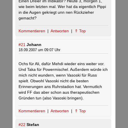
Einen Dreier im Indikator? Heute 3, morgen 1,
wie beim letzten mal. Wer hat da eigentlich Pippi
in die Augen gekriegt unn nen Rückzieher
gemacht?
Kommentieren
|
Antworten
|
⇑ Top
#21
Johann
18.09.2007 um 09:07 Uhr
Ochs für Ali, dafür Mehdi wieder eins weiter vor.
Und Taka für Powermischel. Außerdem würde ich
mich nicht wundern, wenn Vasoski für Russ
spielt. Obwohl Vasoski nicht die besten
Erinnerungen ans Ruhrstadion hat. Vermutlich
wird FF das aber schon aus therapeutischen
Gründen tun (also Vasoski bringen).
Kommentieren
|
Antworten
|
⇑ Top
#22
Stefan