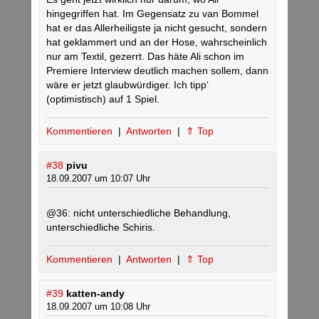
hingegriffen hat. Im Gegensatz zu van Bommel
hat er das Allerheiligste ja nicht gesucht, sondern
hat geklammert und an der Hose, wahrscheinlich
nur am Textil, gezerrt. Das häte Ali schon im
Premiere Interview deutlich machen sollem, dann
wäre er jetzt glaubwürdiger. Ich tipp‘
(optimistisch) auf 1 Spiel.
Kommentieren
|
Antworten
|
⇑ Top
#38
pivu
18.09.2007 um 10:07 Uhr
@36: nicht unterschiedliche Behandlung,
unterschiedliche Schiris.
Kommentieren
|
Antworten
|
⇑ Top
#39
katten-andy
18.09.2007 um 10:08 Uhr