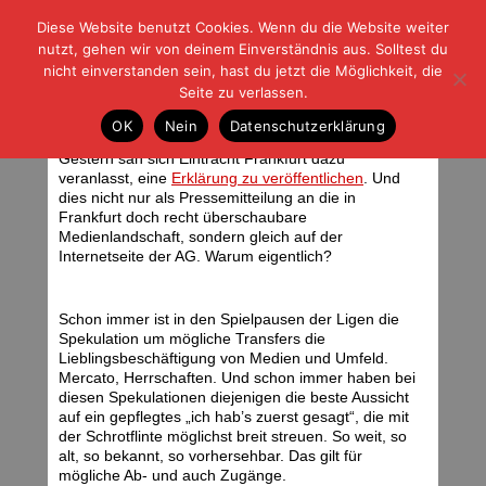
Diese Website benutzt Cookies. Wenn du die Website weiter
| | |
BLOG-G
Fußball und der Rest
nutzt, gehen wir von deinem Einverständnis aus. Solltest du
HOME
|
REGELN
|
IMPRESSUM
|
DATENSCHUTZ
nicht einverstanden sein, hast du jetzt die Möglichkeit, die
Seite zu verlassen.
Depesche an das Umfeld
OK
Nein
Datenschutzerklärung
Donnerstag, 05.01.12 | 06:40 Uhr
<div class="img_caption">Theofanis Gekas. Foto: Stefan Krieger</div>
Gestern sah sich Eintracht Frankfurt dazu
veranlasst, eine
Erklärung zu veröffentlichen
. Und
dies nicht nur als Pressemitteilung an die in
Frankfurt doch recht überschaubare
Medienlandschaft, sondern gleich auf der
Internetseite der AG. Warum eigentlich?
Schon immer ist in den Spielpausen der Ligen die
Spekulation um mögliche Transfers die
Lieblingsbeschäftigung von Medien und Umfeld.
Mercato, Herrschaften. Und schon immer haben bei
diesen Spekulationen diejenigen die beste Aussicht
auf ein gepflegtes „ich hab’s zuerst gesagt“, die mit
der Schrotflinte möglichst breit streuen. So weit, so
alt, so bekannt, so vorhersehbar. Das gilt für
mögliche Ab- und auch Zugänge.