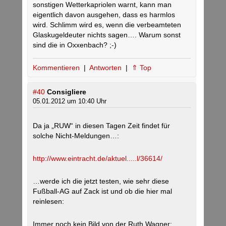
sonstigen Wetterkapriolen warnt, kann man
eigentlich davon ausgehen, dass es harmlos
wird. Schlimm wird es, wenn die verbeamteten
Glaskugeldeuter nichts sagen…. Warum sonst
sind die in Oxxenbach? ;-)
Kommentieren
|
Antworten
|
⇑ Top
#40
Consigliere
05.01.2012 um 10:40 Uhr
Da ja „RUW“ in diesen Tagen Zeit findet für
solche Nicht-Meldungen…:
http://www.eintracht.de/aktuel.....l/36614/
…werde ich die jetzt testen, wie sehr diese
Fußball-AG auf Zack ist und ob die hier mal
reinlesen:
Immer noch kein Bild von der Ruth Wagner: