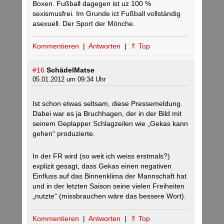
Boxen. Fußball dagegen ist uz 100 %
sexismusfrei. Im Grunde ict Fußball vollständig
asexuell. Der Sport der Mönche.
Kommentieren
|
Antworten
|
⇑ Top
#16
SchädelMatse
05.01.2012 um 09:34 Uhr
Ist schon etwas seltsam, diese Pressemeldung.
Dabei war es ja Bruchhagen, der in der Bild mit
seinem Geplapper Schlagzeilen wie „Gekas kann
gehen“ produzierte.
In der FR wird (so weit ich weiss erstmals?)
explizit gesagt, dass Gekas einen negativen
Einfluss auf das Binnenklima der Mannschaft hat
und in der letzten Saison seine vielen Freiheiten
„nutzte“ (missbrauchen wäre das bessere Wort).
Kommentieren
|
Antworten
|
⇑ Top