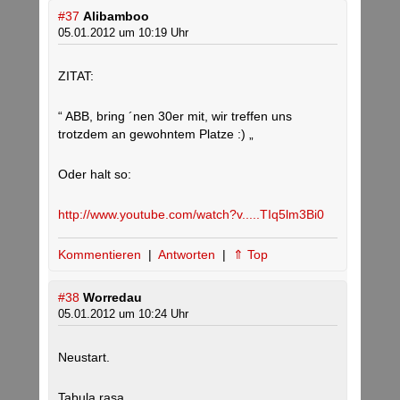
#37
Alibamboo
05.01.2012 um 10:19 Uhr
ZITAT:
“ ABB, bring ´nen 30er mit, wir treffen uns
trotzdem an gewohntem Platze :) „
Oder halt so:
http://www.youtube.com/watch?v.....TIq5lm3Bi0
Kommentieren
|
Antworten
|
⇑ Top
#38
Worredau
05.01.2012 um 10:24 Uhr
Neustart.
Tabula rasa.