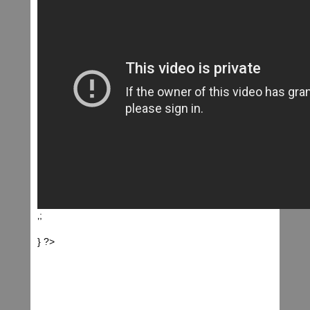
‚;
} ?>