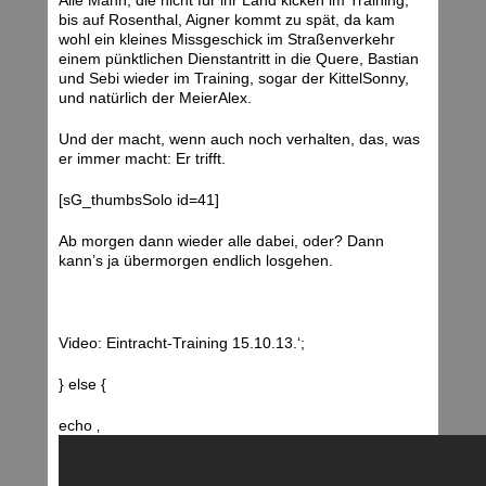
Alle Mann, die nicht für ihr Land kicken im Training,
bis auf Rosenthal, Aigner kommt zu spät, da kam
wohl ein kleines Missgeschick im Straßenverkehr
einem pünktlichen Dienstantritt in die Quere, Bastian
und Sebi wieder im Training, sogar der KittelSonny,
und natürlich der MeierAlex.
Und der macht, wenn auch noch verhalten, das, was
er immer macht: Er trifft.
[sG_thumbsSolo id=41]
Ab morgen dann wieder alle dabei, oder? Dann
kann’s ja übermorgen endlich losgehen.
Video: Eintracht-Training 15.10.13.‘;
} else {
echo ‚