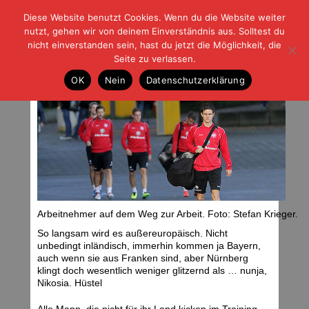
Diese Website benutzt Cookies. Wenn du die Website weiter
| | |
BLOG-G
Fußball und der Rest
nutzt, gehen wir von deinem Einverständnis aus. Solltest du
HOME
|
REGELN
|
IMPRESSUM
|
DATENSCHUTZ
nicht einverstanden sein, hast du jetzt die Möglichkeit, die
Seite zu verlassen.
Der Alltag kehrt zurück
OK
Nein
Datenschutzerklärung
Dienstag, 15.10.13 | 18:17 Uhr
Arbeitnehmer auf dem Weg zur Arbeit. Foto: Stefan Krieger.
So langsam wird es außereuropäisch. Nicht
unbedingt inländisch, immerhin kommen ja Bayern,
auch wenn sie aus Franken sind, aber Nürnberg
klingt doch wesentlich weniger glitzernd als … nunja,
Nikosia. Hüstel