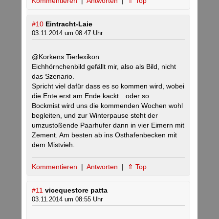
Kommentieren
|
Antworten
|
⇑ Top
#10
Eintracht-Laie
03.11.2014 um 08:47 Uhr
@Korkens Tierlexikon
Eichhörnchenbild gefällt mir, also als Bild, nicht
das Szenario.
Spricht viel dafür dass es so kommen wird, wobei
die Ente erst am Ende kackt…oder so.
Bockmist wird uns die kommenden Wochen wohl
begleiten, und zur Winterpause steht der
umzustoßende Paarhufer dann in vier Eimern mit
Zement. Am besten ab ins Osthafenbecken mit
dem Mistvieh.
Kommentieren
|
Antworten
|
⇑ Top
#11
vicequestore patta
03.11.2014 um 08:55 Uhr