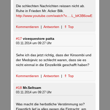
Die schlechten Nachrichten reissen nicht ab.
Ruhe in Frieden Mr. Acker Bilk.
http://www.youtube.com/watch?v.....L_bK3B6owE
Kommentieren
|
Antworten
|
⇑ Top
#17
vicequestore patta
03.11.2014 um 09:27 Uhr
Sehe ich das jetzt richtig, dass der Kinsombi und
der Medojevic so schlecht waren, dass sie es
nicht einmal in die Einzelkritik geschafft haben?
Kommentieren
|
Antworten
|
⇑ Top
#18
Mr.Seltsam
03.11.2014 um 09:27 Uhr
Was macht die herbstliche Verstimmung so?
Eigentlich lief ja alles gegen die Eintracht, am