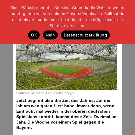
Diese Website benutzt Cookies. Wenn du die Website weiter
| | |
BLOG-G
Fußball und der Rest
nutzt, gehen wir von deinem Einverständnis aus. Solltest du
HOME
|
REGELN
|
IMPRESSUM
|
DATENSCHUTZ
nicht einverstanden sein, hast du jetzt die Möglichkeit, die
Seite zu verlassen.
Die Münchner Woche
OK
Nein
Datenschutzerklärung
Montag, 03.11.14 | 07:56 Uhr
Stadion in München. Foto: Stefan Krieger.
Jetzt beginnt also die Zeit des Jahres, auf die
ich am wenigsten Lust habe. Immer dann, wenn
Eintracht mal wieder in der oberen deutschen
Spielklasse antritt, kommt diese Zeit. Zweimal im
Jahr. Die Woche vor einem Spiel gegen die
Bayern.