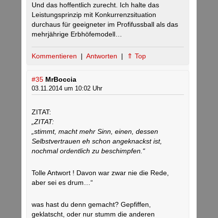
Und das hoffentlich zurecht. Ich halte das
Leistungsprinzip mit Konkurrenzsituation
durchaus für geeigneter im Profifussball als das
mehrjährige Erbhöfemodell…
Kommentieren
|
Antworten
|
⇑ Top
#35
MrBoccia
03.11.2014 um 10:02 Uhr
ZITAT:
„ZITAT:
„stimmt, macht mehr Sinn, einen, dessen
Selbstvertrauen eh schon angeknackst ist,
nochmal ordentlich zu beschimpfen.“
Tolle Antwort ! Davon war zwar nie die Rede,
aber sei es drum…“
was hast du denn gemacht? Gepfiffen,
geklatscht, oder nur stumm die anderen