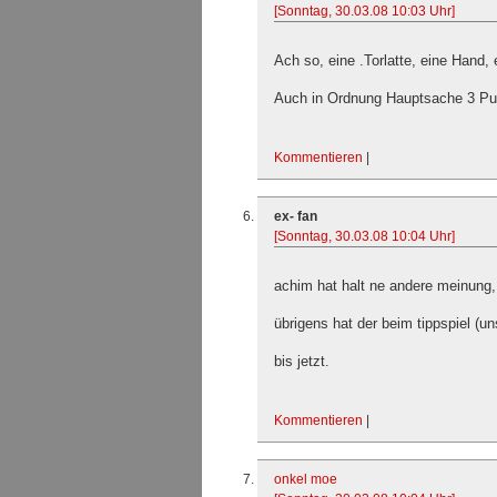
[Sonntag, 30.03.08 10:03 Uhr]
Ach so, eine .Torlatte, eine Hand,
Auch in Ordnung Hauptsache 3 Pun
Kommentieren
|
ex- fan
[Sonntag, 30.03.08 10:04 Uhr]
achim hat halt ne andere meinung,
übrigens hat der beim tippspiel (u
bis jetzt.
Kommentieren
|
onkel moe