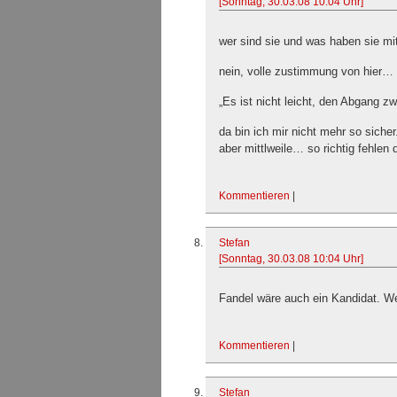
[Sonntag, 30.03.08 10:04 Uhr]
wer sind sie und was haben sie mi
nein, volle zustimmung von hier… a
„Es ist nicht leicht, den Abgang zw
da bin ich mir nicht mehr so sicher
aber mittlweile… so richtig fehlen 
Kommentieren
|
Stefan
[Sonntag, 30.03.08 10:04 Uhr]
Fandel wäre auch ein Kandidat. W
Kommentieren
|
Stefan