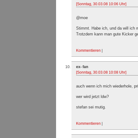
[Sonntag, 30.03.08 10:06 Uhr]
@moe
Stimmt. Habe ich, und da will ich
Trotzdem kann man gute Kicker g
Kommentieren
|
ex- fan
[Sonntag, 30.03.08 10:08 Uhr]
auch wenn ich mich wiederhole, pr
wer wird jetzt ldw?
stefan sei mutig.
Kommentieren
|