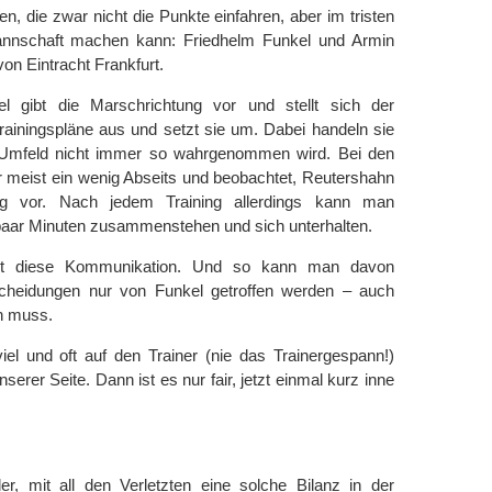
, die zwar nicht die Punkte einfahren, aber im tristen
Mannschaft machen kann: Friedhelm Funkel und Armin
on Eintracht Frankfurt.
kel gibt die Marschrichtung vor und stellt sich der
Trainingspläne aus und setzt sie um. Dabei handeln sie
 Umfeld nicht immer so wahrgenommen wird. Bei den
r meist ein wenig Abseits und beobachtet, Reutershahn
g vor. Nach jedem Training allerdings kann man
 paar Minuten zusammenstehen und sich unterhalten.
ht diese Kommunikation. Und so kann man davon
cheidungen nur von Funkel getroffen werden – auch
en muss.
el und oft auf den Trainer (nie das Trainergespann!)
erer Seite. Dann ist es nur fair, jetzt einmal kurz inne
er, mit all den Verletzten eine solche Bilanz in der