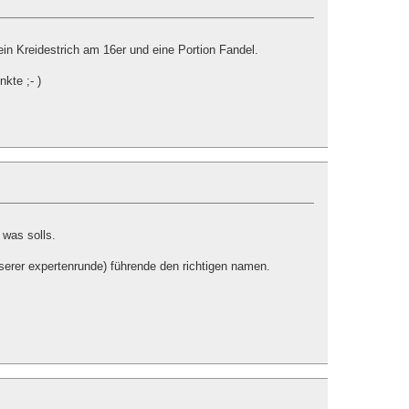
 ein Kreidestrich am 16er und eine Portion Fandel.
kte ;- )
 was solls.
nserer expertenrunde) führende den richtigen namen.