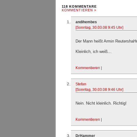
118 KOMMENTARE
KOMMENTIEREN »
andihembes
[Sonntag, 30.03.08 9:45 Uhr]
Der Mann heißt Armin ReutershaH
Kleinlich, ich weiß…
Kommentieren
|
Stefan
[Sonntag, 30.03.08 9:46 Uhr]
Nein. Nicht kleinlich. Richtig!
Kommentieren
|
DrHammer