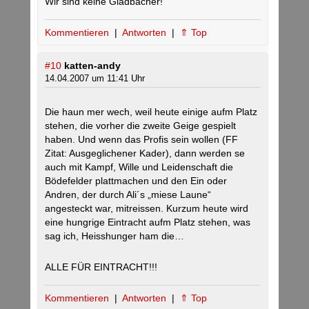
Wir sind keine Gladbacher!
Kommentieren
|
Antworten
|
⇑ Top
#10
katten-andy
14.04.2007 um 11:41 Uhr
Die haun mer wech, weil heute einige aufm Platz
stehen, die vorher die zweite Geige gespielt
haben. Und wenn das Profis sein wollen (FF
Zitat: Ausgeglichener Kader), dann werden se
auch mit Kampf, Wille und Leidenschaft die
Bödefelder plattmachen und den Ein oder
Andren, der durch Ali´s „miese Laune“
angesteckt war, mitreissen. Kurzum heute wird
eine hungrige Eintracht aufm Platz stehen, was
sag ich, Heisshunger ham die…
ALLE FÜR EINTRACHT!!!
Kommentieren
|
Antworten
|
⇑ Top