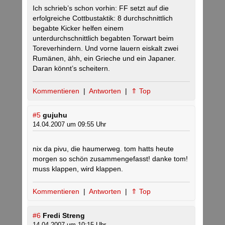
Ich schrieb’s schon vorhin: FF setzt auf die
erfolgreiche Cottbustaktik: 8 durchschnittlich
begabte Kicker helfen einem
unterdurchschnittlich begabten Torwart beim
Toreverhindern. Und vorne lauern eiskalt zwei
Rumänen, ähh, ein Grieche und ein Japaner.
Daran könnt’s scheitern.
Kommentieren
|
Antworten
|
⇑ Top
#5
gujuhu
14.04.2007 um 09:55 Uhr
nix da pivu, die haumerweg. tom hatts heute
morgen so schön zusammengefasst! danke tom!
muss klappen, wird klappen.
Kommentieren
|
Antworten
|
⇑ Top
#6
Fredi Streng
14.04.2007 um 10:15 Uhr