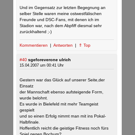
Und im Gegensatz zur letzten Begegnung an
selber Stelle waren meine ostwestfälischen
Freunde und DSC-Fans, mit denen ich im
Stadion war, nach dem Abpfiff diesmal sehr
zurückhaltend ;-)
Kommentieren
|
Antworten
|
⇑ Top
#40
sgeforeverone ulrich
15.04.2007 um 00:41 Uhr
Gestern war das Glück auf unserer Seite,der
Einsatz
der Mannschaft ebenso aufsteigende Form,
wurde belohnt.
Es wurde in Bielefeld mit mehr Teamgeist
gespielt
und so einen Erfolg nimmt man mit ins Pokal-
Halbfinale.
Hoffentlich reicht die geistige Fitness noch fürs
Spiel gegen Bochum?…