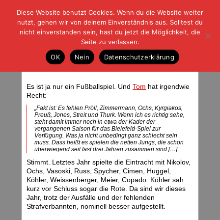
Diese Website benutzt Cookies. Wenn du die Website weiter
| | |
BLOG-G
Fußball und der Rest
nutzt, gehen wir von deinem Einverständnis aus. Solltest du
HOME
|
REGELN
|
IMPRESSUM
|
DATENSCHUTZ
nicht einverstanden sein, hast du jetzt die Möglichkeit, die
Seite zu verlassen.
DSC Arminia Bielfeld – Eintracht
OK
Nein
Datenschutzerklärung
Frankfurt
Samstag, 14.04.07 | 09:09 Uhr
Es ist ja nur ein Fußballspiel. Und
Tom
hat irgendwie
Recht:
„Fakt ist: Es fehlen Pröll, Zimmermann, Ochs, Kyrgiakos,
Preuß, Jones, Streit und Thurk. Wenn ich es richtig sehe,
steht damit immer noch in etwa der Kader der
vergangenen Saison für das Bielefeld-Spiel zur
Verfügung. Was ja nicht unbedingt ganz schlecht sein
muss. Dass heißt es spielen die netten Jungs, die schon
überwiegend seit fast drei Jahren zusammen sind […]“
Stimmt. Letztes Jahr spielte die Eintracht mit Nikolov,
Ochs, Vasoski, Russ, Spycher, Cimen, Huggel,
Köhler, Weissenberger, Meier, Copado. Köhler sah
kurz vor Schluss sogar die Rote. Da sind wir dieses
Jahr, trotz der Ausfälle und der fehlenden
Strafverbannten, nominell besser aufgestellt.