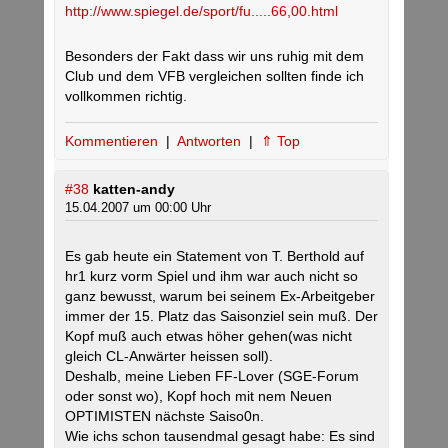
http://www.spiegel.de/sport/fu.....66,00.html
Besonders der Fakt dass wir uns ruhig mit dem
Club und dem VFB vergleichen sollten finde ich
vollkommen richtig.
Kommentieren
|
Antworten
|
⇑ Top
#38
katten-andy
15.04.2007 um 00:00 Uhr
Es gab heute ein Statement von T. Berthold auf
hr1 kurz vorm Spiel und ihm war auch nicht so
ganz bewusst, warum bei seinem Ex-Arbeitgeber
immer der 15. Platz das Saisonziel sein muß. Der
Kopf muß auch etwas höher gehen(was nicht
gleich CL-Anwärter heissen soll).
Deshalb, meine Lieben FF-Lover (SGE-Forum
oder sonst wo), Kopf hoch mit nem Neuen
OPTIMISTEN nächste Saiso0n.
Wie ichs schon tausendmal gesagt habe: Es sind