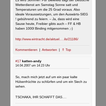
Es wird Sommer! Für Bielefeld sagt der Deutsche
Wetterdienst am Samstag Sonne satt und
Temperaturen um die 25 Grad voraus. Also
ideale Voraussetzungen, um den Auswärts-SIEG
! gebührend zu feiern. – Ja, dass wird eine
Sause heute, Freibier gibts auch – FF & HB
haben 1000l Binding mitgenommen ;-)
http://www.eintracht.de/aktuel.....ils/21186/
Kommentieren
|
Antworten
|
⇑ Top
#17
katten-andy
14.04.2007 um 14:23 Uhr
So, mach mich jetzt auf um ein paar kalte
Hülsenfrüchte zu schlürfen und um ein Siech zu
sehen.
TSCHAKA, IHR SCHAFFT DAS….