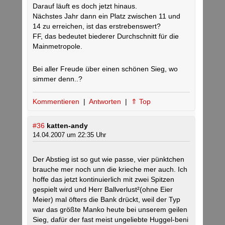
Darauf läuft es doch jetzt hinaus.
Nächstes Jahr dann ein Platz zwischen 11 und
14 zu erreichen, ist das erstrebenswert?
FF, das bedeutet biederer Durchschnitt für die
Mainmetropole.
Bei aller Freude über einen schönen Sieg, wo
simmer denn..?
Kommentieren
|
Antworten
|
⇑ Top
#36
katten-andy
14.04.2007 um 22:35 Uhr
Der Abstieg ist so gut wie passe, vier pünktchen
brauche mer noch unn die krieche mer auch. Ich
hoffe das jetzt kontinuierlich mit zwei Spitzen
gespielt wird und Herr Ballverlust²(ohne Eier
Meier) mal öfters die Bank drückt, weil der Typ
war das größte Manko heute bei unserem geilen
Sieg, dafür der fast meist ungeliebte Huggel-beni