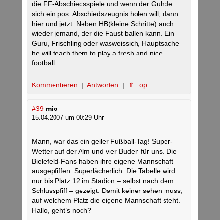
die FF-Abschiedsspiele und wenn der Guhde
sich ein pos. Abschiedszeugnis holen will, dann
hier und jetzt. Neben HB(kleine Schritte) auch
wieder jemand, der die Faust ballen kann. Ein
Guru, Frischling oder wasweissich, Hauptsache
he will teach them to play a fresh and nice
football…
Kommentieren
|
Antworten
|
⇑ Top
#39
mio
15.04.2007 um 00:29 Uhr
Mann, war das ein geiler Fußball-Tag! Super-
Wetter auf der Alm und vier Buden für uns. Die
Bielefeld-Fans haben ihre eigene Mannschaft
ausgepfiffen. Superlächerlich: Die Tabelle wird
nur bis Platz 12 im Stadion – selbst nach dem
Schlusspfiff – gezeigt. Damit keiner sehen muss,
auf welchem Platz die eigene Mannschaft steht.
Hallo, geht’s noch?