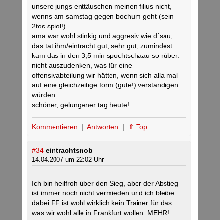
unsere jungs enttäuschen meinen filius nicht,
wenns am samstag gegen bochum geht (sein
2tes spiel!)
ama war wohl stinkig und aggresiv wie d´sau,
das tat ihm/eintracht gut, sehr gut, zumindest
kam das in den 3,5 min spochtschaau so rüber.
nicht auszudenken, was für eine
offensivabteilung wir hätten, wenn sich alla mal
auf eine gleichzeitige form (gute!) verständigen
würden.
schöner, gelungener tag heute!
Kommentieren
|
Antworten
|
⇑ Top
#34
eintrachtsnob
14.04.2007 um 22:02 Uhr
Ich bin heilfroh über den Sieg, aber der Abstieg
ist immer noch nicht vermieden und ich bleibe
dabei FF ist wohl wirklich kein Trainer für das
was wir wohl alle in Frankfurt wollen: MEHR!