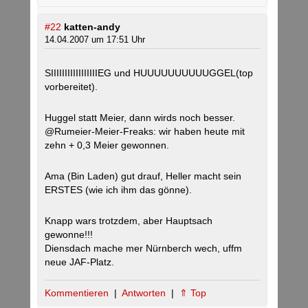
#22
katten-andy
14.04.2007 um 17:51 Uhr
SIIIIIIIIIIIIIIIIIEG und HUUUUUUUUUUGGEL(top
vorbereitet).
Huggel statt Meier, dann wirds noch besser.
@Rumeier-Meier-Freaks: wir haben heute mit
zehn + 0,3 Meier gewonnen.
Ama (Bin Laden) gut drauf, Heller macht sein
ERSTES (wie ich ihm das gönne).
Knapp wars trotzdem, aber Hauptsach
gewonne!!!
Diensdach mache mer Nürnberch wech, uffm
neue JAF-Platz.
Kommentieren
|
Antworten
|
⇑ Top