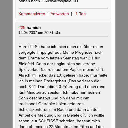
haben noch 2 Auswärtsspiele :-D
Kommentieren
|
Antworten
|
⇑ Top
#28
hamish
14.04.2007 um 20:51 Uhr
Herrlich! So habe ich mich noch nie über einen
vergeigten Tipp gefreut. Meine Prognose nach
dem Drama vom letzten Samstag war 2:1 für
Bielefeld. Dann der unglaublich souveräne
Spielverlauf (so rein auffem Papier, meine ich!).
Als ich im Ticker das 1:0 gelesen habe, murmelte
ich in meinen Dreitagebart „Das verlieren die
noch 3:1“. Dann die 2:3-Führung und noch rund
fünf Minuten zu spielen. Ich habe mir meinen
Sohn geschnappt und bin dann mit ihm
traditionell Getränke holen gefahren.
Schlusskonferenz im Radio und dann an der
Ampel die Meldung „Tor in Bielefeld!“. Ich wollte
schon laut SCHEISSE schreien, besann mich
dann ob meines 22 Monate alten Filius und der