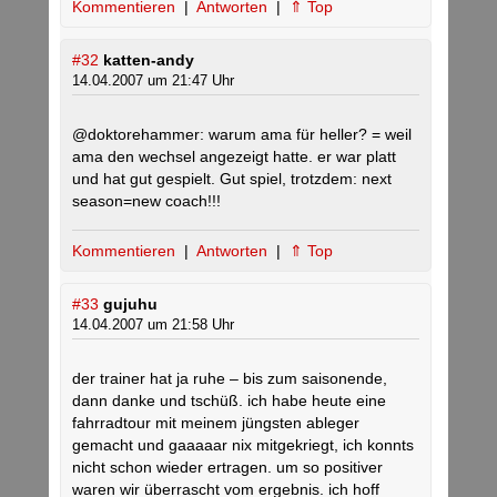
Kommentieren
|
Antworten
|
⇑ Top
#32
katten-andy
14.04.2007 um 21:47 Uhr
@doktorehammer: warum ama für heller? = weil
ama den wechsel angezeigt hatte. er war platt
und hat gut gespielt. Gut spiel, trotzdem: next
season=new coach!!!
Kommentieren
|
Antworten
|
⇑ Top
#33
gujuhu
14.04.2007 um 21:58 Uhr
der trainer hat ja ruhe – bis zum saisonende,
dann danke und tschüß. ich habe heute eine
fahrradtour mit meinem jüngsten ableger
gemacht und gaaaaar nix mitgekriegt, ich konnts
nicht schon wieder ertragen. um so positiver
waren wir überrascht vom ergebnis. ich hoff