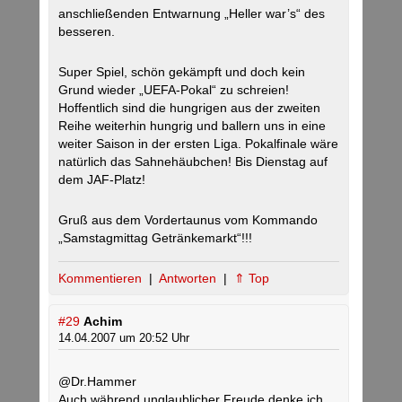
anschließenden Entwarnung „Heller war’s“ des
besseren.
Super Spiel, schön gekämpft und doch kein
Grund wieder „UEFA-Pokal“ zu schreien!
Hoffentlich sind die hungrigen aus der zweiten
Reihe weiterhin hungrig und ballern uns in eine
weiter Saison in der ersten Liga. Pokalfinale wäre
natürlich das Sahnehäubchen! Bis Dienstag auf
dem JAF-Platz!
Gruß aus dem Vordertaunus vom Kommando
„Samstagmittag Getränkemarkt“!!!
Kommentieren
|
Antworten
|
⇑ Top
#29
Achim
14.04.2007 um 20:52 Uhr
@Dr.Hammer
Auch während unglaublicher Freude denke ich,