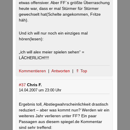
etwas offensiver. Aber FF´s größte Überraschung
heute war, dass er mal Stürmer für Stürmer
gewechselt hat(Schelte angekommen, Fritze
häh).
Und ich will nur noch ein einziges mal
hören(lesen):
„ich will alex meier spielen sehen“ =
LÄCHERLICH!!!!
Kommentieren
|
Antworten
|
⇑ Top
#37
Chris F.
14.04.2007 um 23:00 Uhr
Ergebnis toll, Abstiegwahrscheinlichkeit drastisch
reduziert – aber was kommt nun? Werden wir ein
weiteres Jahr verlieren unter FF? Ein paar
Passagen aus diesem spiegel.de Kommentar
sind sehr treffend: