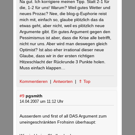
Na gut. Ich korrigiere meinen Tipp. Statt 2-1 für
die, 1-2 für uns! Warum? Weil gutes Wetter und
neues Prozac? Nee, die blog-g-Euphorie reist
mich mit, einfach so, glaube plötzlich das da
etwas geht, aber nicht, weil es plötzlich neue
Argumente gibt. Ein gutes Argument gegen den
Pessimismus ist aber, dass die Krise alle betrifft,
nicht nur uns. Aber wird man deswegen gleich
Optimist? Ist also eher irrational dieser neue
Glaube, dass wir in der ersten richtigen
Hitzeschlacht der Rückrunde 3 Punkte holen.
Muss einfach klappen…
Kommentieren
|
Antworten
|
⇑ Top
#9
pgsmith
14.04.2007 um 11:12 Uhr
Ausserdem und first of all DAS Argument zum
uneingeschränkten Frohsinn überhaupt: