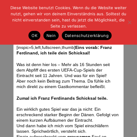
Diese Website benutzt Cookies. Wenn du die Website weiter
| | |
BLOG-G
Fußball und der Rest
nutzt, gehen wir von deinem Einverständnis aus. Solltest du
HOME
|
REGELN
|
IMPRESSUM
|
DATENSCHUTZ
nicht einverstanden sein, hast du jetzt die Möglichkeit, die
Seite zu verlassen.
Durchwachsenes Spiel, tolles Ergebnis
OK
Nein
Datenschutzerklärung
Freitag, 15.09.06 | 17:17 Uhr
[inspic=5,left,fullscreen,thumb]
Eins vorab: Franz
Ferdinand, ich teile dein Schicksal!
Was ist denn hier los – Mehr als 16 Stunden seit
dem Abpfiff des ersten UEFA-Cup-Spiels der
Eintracht seit 11 Jahren. Und was für ein Spiel!
Aber noch kein Beitrag zum Thema. Da fühle ich
mich direkt zu einem Gastkommentar befleißt.
Zumal ich Franz Ferdinands Schicksal teile.
Ein wirklich gutes Spiel war das ja nicht: Ein
erschreckend starker Beginn der Dänen. Gefolgt von
einem kurzen Aufbäumen der Eintracht.
Und dann habe ich mich vom Spiel einschläfern
lassen. Sprichwörtlich, versteht sich.
Einzig aufgeschreckt vom
grausamen
Foul an