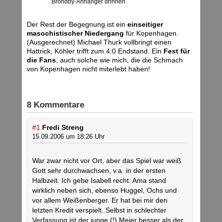
Bröndby-Anhänger drinnen
Der Rest der Begegnung ist ein
einseitiger
masochistischer Niedergang
für Kopenhagen.
(Ausgerechnet) Michael Thurk vollbringt einen
Hattrick, Köhler trifft zum 4:0 Endstand. Ein
Fest für
die Fans
, auch solche wie mich, die die Schmach
von Kopenhagen nicht miterlebt haben!
8 Kommentare
#1
Fredi Streng
15.09.2006 um 18:26 Uhr
War zwar nicht vor Ort, aber das Spiel war weiß
Gott sehr durchwachsen, v.a. in der ersten
Halbzeit. Ich gebe Isabell recht. Ama stand
wirklich neben sich, ebenso Huggel, Ochs und
vor allem Weißenberger. Er hat bei mir den
letzten Kredit verspielt. Selbst in schlechter
Verfassung ist der junge (!) Meier besser als der