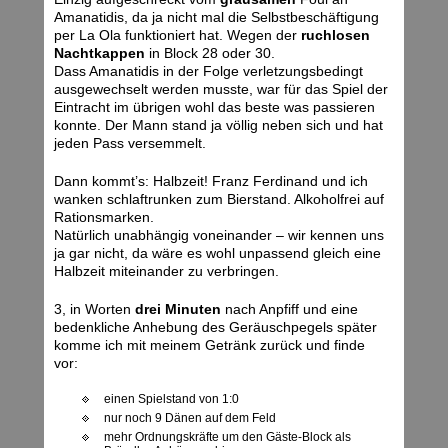
Amanatidis, da ja nicht mal die Selbstbeschäftigung
per La Ola funktioniert hat. Wegen der
ruchlosen
Nachtkappen
in Block 28 oder 30.
Dass Amanatidis in der Folge verletzungsbedingt
ausgewechselt werden musste, war für das Spiel der
Eintracht im übrigen wohl das beste was passieren
konnte. Der Mann stand ja völlig neben sich und hat
jeden Pass versemmelt.
Dann kommt’s: Halbzeit! Franz Ferdinand und ich
wanken schlaftrunken zum Bierstand. Alkoholfrei auf
Rationsmarken.
Natürlich unabhängig voneinander – wir kennen uns
ja gar nicht, da wäre es wohl unpassend gleich eine
Halbzeit miteinander zu verbringen.
3, in Worten
drei Minuten
nach Anpfiff und eine
bedenkliche Anhebung des Geräuschpegels später
komme ich mit meinem Getränk zurück und finde
vor:
einen Spielstand von 1:0
nur noch 9 Dänen auf dem Feld
mehr Ordnungskräfte um den Gäste-Block als