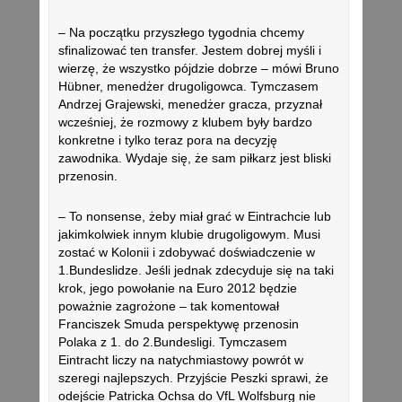
– Na początku przyszłego tygodnia chcemy
sfinalizować ten transfer. Jestem dobrej myśli i
wierzę, że wszystko pójdzie dobrze – mówi Bruno
Hübner, menedżer drugoligowca. Tymczasem
Andrzej Grajewski, menedżer gracza, przyznał
wcześniej, że rozmowy z klubem były bardzo
konkretne i tylko teraz pora na decyzję
zawodnika. Wydaje się, że sam piłkarz jest bliski
przenosin.
– To nonsense, żeby miał grać w Eintrachcie lub
jakimkolwiek innym klubie drugoligowym. Musi
zostać w Kolonii i zdobywać doświadczenie w
1.Bundeslidze. Jeśli jednak zdecyduje się na taki
krok, jego powołanie na Euro 2012 będzie
poważnie zagrożone – tak komentował
Franciszek Smuda perspektywę przenosin
Polaka z 1. do 2.Bundesligi. Tymczasem
Eintracht liczy na natychmiastowy powrót w
szeregi najlepszych. Przyjście Peszki sprawi, że
odejście Patricka Ochsa do VfL Wolfsburg nie