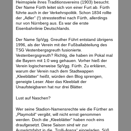
Heimspiele ihres Traditionsvereins (1903) besucht.
Der Name Fürth leitet sich von einer Furt ab. Fürth
führte auch in der Verkehrspolitik. Schon 1834 rollte
der „Adler“ (!) stresstestfrei nach Fürth, allerdings
nur von Nürnberg aus. Es war die erste
Eisenbahnlinie Deutschlands.
Der Name SpVgg. Greuther Führt entstand übrigens
1996, als der Verein mit der Fußballabteilung des
TSG Vestenbergsgreuth fusionierte.
Vestenbergsgreuth? Richtig, die haben im Pokal mal
die Bayern mit 1:0 weg gehauen. Vorher hieß der
Verein logischerweise SpVgg. Fürth. Zu erklären,
warum der Verein nach dem Stadtwappen
„Kleeblätter“ heißt, würden den Blog sprengen,
geneigte Leser. Aber das Kleeblatt der
Unaufsteigbaren hat nur drei Blätter.
Lust auf Naschen?
Wer seine Stadion-Namensrechte wie die Fürther an
„Playmobil“ vergibt, will nicht ernst genommen
werden. Doch die „Kleeblätter“ haben noch eins
draufgesetzt. Diese Saison sind wir zur
Auswärtsfahrt in die „Trolli-Arena“ eingeladen. Süß,