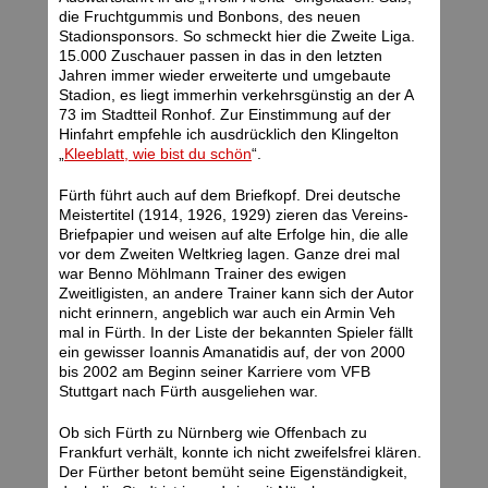
die Fruchtgummis und Bonbons, des neuen
Stadionsponsors. So schmeckt hier die Zweite Liga.
15.000 Zuschauer passen in das in den letzten
Jahren immer wieder erweiterte und umgebaute
Stadion, es liegt immerhin verkehrsgünstig an der A
73 im Stadtteil Ronhof. Zur Einstimmung auf der
Hinfahrt empfehle ich ausdrücklich den Klingelton
„
Kleeblatt, wie bist du schön
“.
Fürth führt auch auf dem Briefkopf. Drei deutsche
Meistertitel (1914, 1926, 1929) zieren das Vereins-
Briefpapier und weisen auf alte Erfolge hin, die alle
vor dem Zweiten Weltkrieg lagen. Ganze drei mal
war Benno Möhlmann Trainer des ewigen
Zweitligisten, an andere Trainer kann sich der Autor
nicht erinnern, angeblich war auch ein Armin Veh
mal in Fürth. In der Liste der bekannten Spieler fällt
ein gewisser Ioannis Amanatidis auf, der von 2000
bis 2002 am Beginn seiner Karriere vom VFB
Stuttgart nach Fürth ausgeliehen war.
Ob sich Fürth zu Nürnberg wie Offenbach zu
Frankfurt verhält, konnte ich nicht zweifelsfrei klären.
Der Fürther betont bemüht seine Eigenständigkeit,