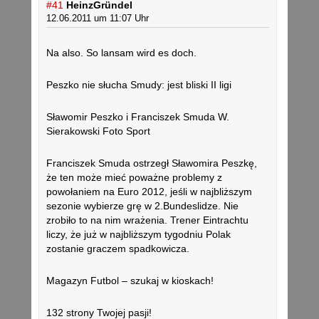
#41
HeinzGründel
12.06.2011 um 11:07 Uhr
Na also. So lansam wird es doch.
Peszko nie słucha Smudy: jest bliski II ligi
Sławomir Peszko i Franciszek Smuda W.
Sierakowski Foto Sport
Franciszek Smuda ostrzegł Sławomira Peszkę,
że ten może mieć poważne problemy z
powołaniem na Euro 2012, jeśli w najbliższym
sezonie wybierze grę w 2.Bundeslidze. Nie
zrobiło to na nim wrażenia. Trener Eintrachtu
liczy, że już w najbliższym tygodniu Polak
zostanie graczem spadkowicza.
Magazyn Futbol – szukaj w kioskach!
132 strony Twojej pasji!