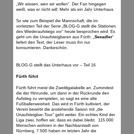
„Wir wissen, wen wir wollen“. Der Fan hingegen
weiß, was er nicht will: Mehr als ein Jahr Unterhaus.
So wie zum Beispiel die Mannschaft, die im
vorletzten Teil der Serie „BLOG-G stellt die Stationen
des Wiederaufstiegs vor“ heute besprochen wird. Es
geht um die Unaufsteigbaren aus Fürth. „
Seeadler
“
liefert den Text, der Leser muss ihn nur
konsumieren. Dankeschön.
BLOG-G stellt das Unterhaus vor – Teil 16
Fürth führt
Fürth führt meist die Zweitligatabelle an. Zumindest
die der Hinrunde, um dann in der Rückrunde den
Aufstieg zu verspielen, so sagt es eine alte
Fußballerweisheit. Das wird in Fürth kultiviert, der
Verein bewirbt die anstehende Saison mit „die
Unaufsteigbar-Tour“ geht weiter. Ein echtes Kind der
Liga zwei, hoffen wir, dass es dabei bleibt. 115.000
Menschen wohnen in der Nachbarstadt von
Nürnberg, 7.500 haben im letzten Jahr die