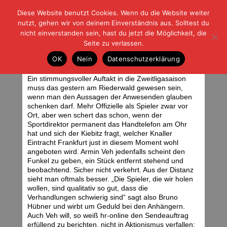
Diese Website benutzt Cookies. Wenn du die Website weiter
| | |
BLOG-G
Fußball und der Rest
nutzt, gehen wir von deinem Einverständnis aus. Solltest du
HOME
|
REGELN
|
IMPRESSUM
|
DATENSCHUTZ
nicht einverstanden sein, hast du jetzt die Möglichkeit, die
Seite zu verlassen.
Eile mit Weile
OK
Nein
Datenschutzerklärung
Sonntag, 12.06.11 | 06:26 Uhr
Ein stimmungsvoller Auftakt in die Zweitligasaison
muss das gestern am Riederwald gewesen sein,
wenn man den Aussagen der Anwesenden glauben
schenken darf. Mehr Offizielle als Spieler zwar vor
Ort, aber wen schert das schon, wenn der
Sportdirektor permanent das Handtelefon am Ohr
hat und sich der Kiebitz fragt, welcher Knaller
Eintracht Frankfurt just in diesem Moment wohl
angeboten wird. Armin Veh jedenfalls scheint den
Funkel zu geben, ein Stück entfernt stehend und
beobachtend. Sicher nicht verkehrt. Aus der Distanz
sieht man oftmals besser. „Die Spieler, die wir holen
wollen, sind qualitativ so gut, dass die
Verhandlungen schwierig sind“ sagt also Bruno
Hübner und wirbt um Geduld bei den Anhängern.
Auch Veh will, so weiß hr-online den Sendeauftrag
erfüllend zu berichten, nicht in Aktionismus verfallen: