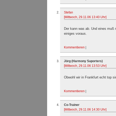
Stefan
[Mittwoch, 29.11.06 13:40 Uhr]
Der kann was ab. Und eines muß m
einiges voraus.
Kommentieren
|
Jörg (Harmony Suporters)
[Mittwoch, 29.11.06 13:53 Uhr]
Obwohl wir in Frankfurt echt top si
Kommentieren
|
Co-Trainer
[Mittwoch, 29.11.06 14:30 Uhr]