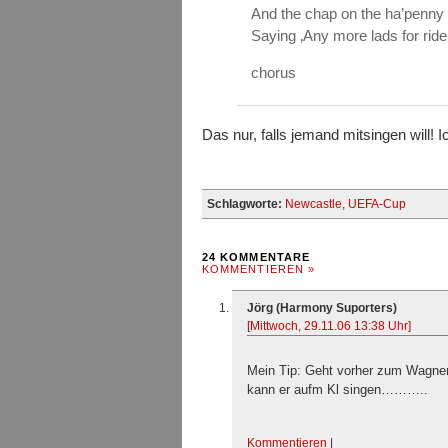
And the chap on the ha’penny
Saying ‚Any more lads for rid
chorus
Das nur, falls jemand mitsingen will! I
Schlagworte:
Newcastle
,
UEFA-Cup
24 KOMMENTARE
KOMMENTIEREN »
Jörg (Harmony Suporters)
[Mittwoch, 29.11.06 13:38 Uhr]
Mein Tip: Geht vorher zum Wagne
kann er aufm Kl singen………..
Kommentieren
|