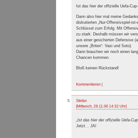
Ist das hier der offizielle Uefa-Cu
Dann also hier mal meine Gedanke
diskutierten „Nur-Offensivspiel-i
Schlüssel zum Erfolg. Mit Offensiv
zu stark. Deshalb müssen wir versu
aus einer gesicherten Defensive (a
unsere „Briten“: Vasi und Soto).
Dann brauchen wir noch einen lan
Chancen kommen.
Bloß keinen Rückstand!
Kommentieren
|
Stefan
[Mittwoch, 29.11.06 14:32 Uhr]
„Ist das hier der offizielle Uefa-Cu
Jetzt… JA!