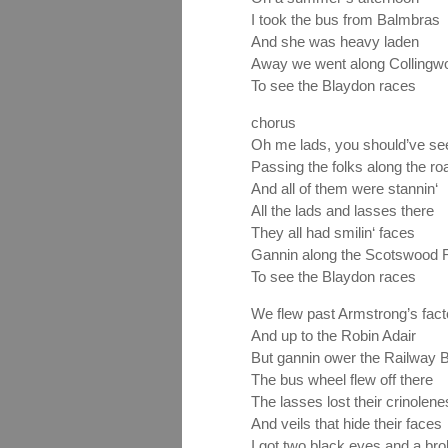
I took the bus from Balmbras
And she was heavy laden
Away we went along Collingwo
To see the Blaydon races
chorus
Oh me lads, you should’ve se
Passing the folks along the ro
And all of them were stannin‘
All the lads and lasses there
They all had smilin‘ faces
Gannin along the Scotswood 
To see the Blaydon races
We flew past Armstrong’s fact
And up to the Robin Adair
But gannin ower the Railway 
The bus wheel flew off there
The lasses lost their crinolene
And veils that hide their faces
I got two black eyes and a br