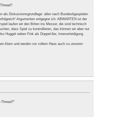
p-Thread?
n als Diskussionsgrundlage: allen nach Bundesligaspielen
st-erfolgreich“-Argumenten entgegne ich: ABWARTEN ist der
spiel laufen wir den Briten ins Messer, die sind technisch
chen, dass Spiel zu kontrollieren, das können wir aber nur
lso Huggel neben Fink als Doppel-6er, Inneverteidigung
gen Atem und werden vor vollem Haus auch zu unseren
p-Thread?“