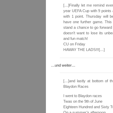
[…]Finally let me remind ever
year UEFA Cup with 9 points a
with 1 point. Thursday will b
have one further game. This 
stand a chance to go forward
doesn’t want to lose its unb
and fun match!
CU on Friday
HAWAY THE LADS!!![…]
…und weiter…
[…]and lastly at bottom of 
Blaydon Races
I went to Blaydon races
Twas on the 9th of June
Eighteen Hundred and Sixty 
On a summer’s afternoon