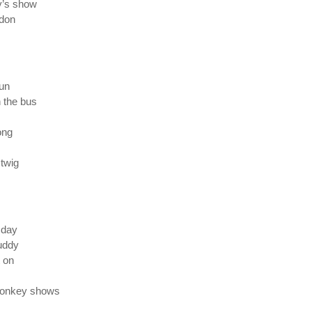
y’s show
ydon
un
 the bus
ong
 twig
 day
uddy
 on
 monkey shows