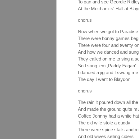
To gan and see Geordie Ridle
At the Mechanics‘ Hall at Bla
chorus
Now when we got to Paradise
There were bonny games beg
There were four and twenty on
And how we danced and sung
They called on me to sing a s
So I sang ‚em ‚Paddy Fagan‘
I danced a jig and I swung me
The day I went to Blaydon
chorus
The rain it poured down all the
And made the ground quite m
Coffee Johnny had a white hat
The old wife stole a cuddy
There were spice stalls and
And old wives selling ciders