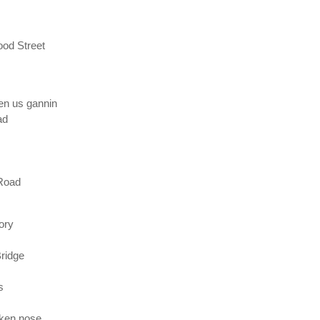
od Street
en us gannin
ad
Road
ory
Bridge
s
oken nose