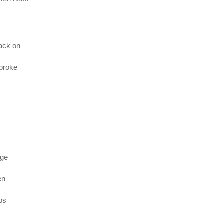
ack on
 broke
dge
en
ps