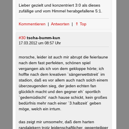
Lieber gezielt und konzentriert 3:0 als dieses
zufällige und vom Himmel herabgefallene 5:1.
Kommentieren
|
Antworten
|
⇑ Top
#30
tscha-bumm-kun
17.03.2012 um 08:57 Uhr
morsche, leider ist auch mir abrupt die feierlaune
nach dem fast perfekten, schönen spiel
vergangen als ich von dem gekloppe hörte; ich
hoffte nach dem kreativen `sängerwettstreit´ im
stadion, daß es vor allem auch nach solch einem
überzeugenden sieg, der jeden echten fan
glücklich macht und den gegner eh´ sportlich
`gedemüdischt´ nach hause schickt, kein großes
bedürfnis mehr nach einer `3.halbzeit´ geben
möge, welch ein irrtum.
das zeigt mir umsomehr, daß dem harten
randalekern trotz leidenschaftlicher, gegenteiliger