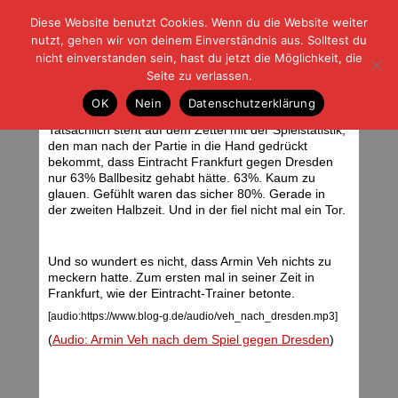
Diese Website benutzt Cookies. Wenn du die Website weiter
| | |
BLOG-G
Fußball und der Rest
nutzt, gehen wir von deinem Einverständnis aus. Solltest du
HOME
|
REGELN
|
IMPRESSUM
|
DATENSCHUTZ
nicht einverstanden sein, hast du jetzt die Möglichkeit, die
Seite zu verlassen.
"Ein fast perfektes Spiel"
OK
Nein
Datenschutzerklärung
Samstag, 17.03.12 | 06:31 Uhr
<div class="img_caption">Constant Djakpa. Foto: Stefan Krieger. </div>
Tatsächlich steht auf dem Zettel mit der Spielstatistik,
den man nach der Partie in die Hand gedrückt
bekommt, dass Eintracht Frankfurt gegen Dresden
nur 63% Ballbesitz gehabt hätte. 63%. Kaum zu
glauen. Gefühlt waren das sicher 80%. Gerade in
der zweiten Halbzeit. Und in der fiel nicht mal ein Tor.
Und so wundert es nicht, dass Armin Veh nichts zu
meckern hatte. Zum ersten mal in seiner Zeit in
Frankfurt, wie der Eintracht-Trainer betonte.
[audio:https://www.blog-g.de/audio/veh_nach_dresden.mp3]
(
Audio: Armin Veh nach dem Spiel gegen Dresden
)