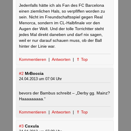
Jedenfalls hätte ich als Fan des FC Barcelona
einen ziemlichen Hals, so verpfiffen worden zu
sein. Nicht im Freundschaftsspiel gegen Real
Menorca, sondern im CL-Halbfinale vor den
Augen der Welt. Und der tolle Torrichtter steht
jedes Mal direkt daneben und darf nix sagen,
weil er nur darauf schauen muss, ob der Ball
hinter der Linie war.
Kommentieren
|
Antworten
|
⇑ Top
#2
MrBoccia
24.04.2013 um 07:04 Uhr
bevors der Bambus schreibt – „Derby gg. Mainz?
Haaaaaaaaa.“
Kommentieren
|
Antworten
|
⇑ Top
#3
Coxula