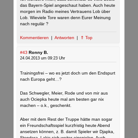
das Bayern-Spiel angeschaut haben. Auch heute
morgen im Radio meines Vertrauens Lob über
Lob. Wieviele Tore waren denn Eurer Meinung
nach regulär ?
Kommentieren
|
Antworten
|
⇑ Top
#43
Ronny B.
24.04.2013 um 09:23 Uhr
Trainingsfrei – wo es jetzt doch um den Endspurt
nach Europa geht…?
Das Schwegler, Meier, Rode und von mir aus
auch Ociepka heute mal am besten gar nix
machen – o.k., geschenkt.
Aber mit dem Rest der Truppe hätte man sogar
ein Freundschaftsspiel kurzfristig heute Abend
ansetzen können, z. B. damit Spieler wir Djapka,
Stendera, Lakic sich weiter einspielen. Auch