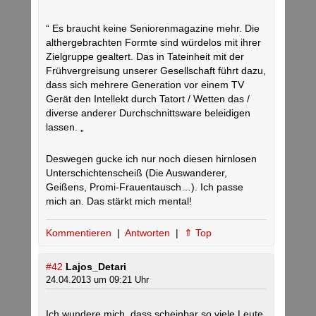
“ Es braucht keine Seniorenmagazine mehr. Die
althergebrachten Formte sind würdelos mit ihrer
Zielgruppe gealtert. Das in Tateinheit mit der
Frühvergreisung unserer Gesellschaft führt dazu,
dass sich mehrere Generation vor einem TV
Gerät den Intellekt durch Tatort / Wetten das /
diverse anderer Durchschnittsware beleidigen
lassen. „
Deswegen gucke ich nur noch diesen hirnlosen
Unterschichtenscheiß (Die Auswanderer,
Geißens, Promi-Frauentausch…). Ich passe
mich an. Das stärkt mich mental!
Kommentieren
|
Antworten
|
⇑ Top
#42
Lajos_Detari
24.04.2013 um 09:21 Uhr
Ich wundere mich, dass scheinbar so viele Leute