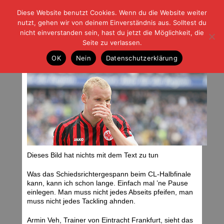
Diese Website benutzt Cookies. Wenn du die Website weiter
| | |
BLOG-G
Fußball und der Rest
nutzt, gehen wir von deinem Einverständnis aus. Solltest du
HOME
|
REGELN
|
IMPRESSUM
|
DATENSCHUTZ
nicht einverstanden sein, hast du jetzt die Möglichkeit, die
Seite zu verlassen.
Ein Päuschen
OK
Nein
Datenschutzerklärung
Mittwoch, 24.04.13 | 06:59 Uhr
Dieses Bild hat nichts mit dem Text zu tun
Was das Schiedsrichtergespann beim CL-Halbfinale
kann, kann ich schon lange. Einfach mal ’ne Pause
einlegen. Man muss nicht jedes Abseits pfeifen, man
muss nicht jedes Tackling ahnden.
Armin Veh, Trainer von Eintracht Frankfurt, sieht das