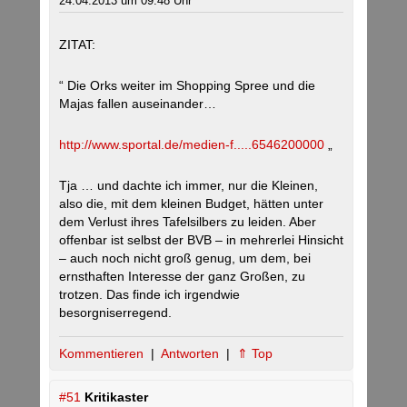
24.04.2013 um 09:48 Uhr
ZITAT:
“ Die Orks weiter im Shopping Spree und die
Majas fallen auseinander…
http://www.sportal.de/medien-f.....6546200000
„
Tja … und dachte ich immer, nur die Kleinen,
also die, mit dem kleinen Budget, hätten unter
dem Verlust ihres Tafelsilbers zu leiden. Aber
offenbar ist selbst der BVB – in mehrerlei Hinsicht
– auch noch nicht groß genug, um dem, bei
ernsthaften Interesse der ganz Großen, zu
trotzen. Das finde ich irgendwie
besorgniserregend.
Kommentieren
|
Antworten
|
⇑ Top
#51
Kritikaster