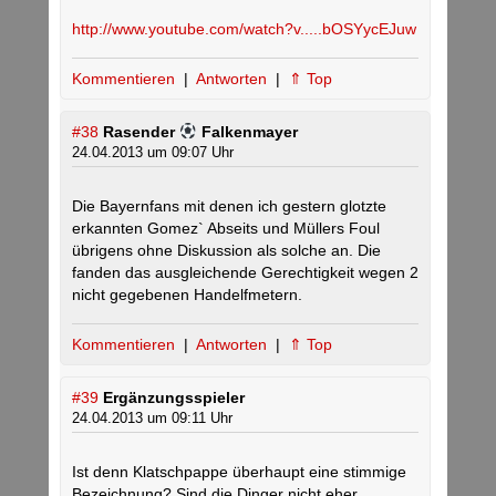
http://www.youtube.com/watch?v.....bOSYycEJuw
Kommentieren
|
Antworten
|
⇑ Top
#38
Rasender
Falkenmayer
24.04.2013 um 09:07 Uhr
Die Bayernfans mit denen ich gestern glotzte
erkannten Gomez` Abseits und Müllers Foul
übrigens ohne Diskussion als solche an. Die
fanden das ausgleichende Gerechtigkeit wegen 2
nicht gegebenen Handelfmetern.
Kommentieren
|
Antworten
|
⇑ Top
#39
Ergänzungsspieler
24.04.2013 um 09:11 Uhr
Ist denn Klatschpappe überhaupt eine stimmige
Bezeichnung? Sind die Dinger nicht eher