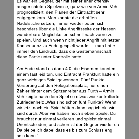
Es war ein Gegner, der mit seiner eher offensiv
ausgerichteten Spielweise, ganz wie von Armin Veh
prognostiziert, den Plänen der Eintracht sehr
entgegen kam. Man konnte die erhofften
Nadelstiche setzen, immer wieder boten sich
besonders über die Linke Angriffsseite der Hessen
wunderbare Möglichkeiten schnell nach vorne zu
spielen. Und auch wenn nicht jeder Angriff mit letzter
Konsequenz zu Ende gespielt wurde — man hatte
immer den Eindruck, dass die Gästemannschaft
diese Partie unter Kontrolle hatte.
Am Ende stand es dann 4:0, die Eisernen konnten
einem fast leid tun, und Eintracht Frankfurt hatte ein
ganz wichtiges Spiel gewonnen. Fünf Punkte
Vorsprung auf den Relegationsplatz, nur einen
Zähler hinter dem Spitzenreiter aus Fürth – Armin
Veh zeigte nach dem Spiel so etwas wie kontrollierte
Zufriedenheit: „Was sind schon fünf Punkte? Wenn
wir jetzt noch ein Spiel hätten dann sag ich ok, wir
sind durch. Aber wir haben noch sieben Spiele. Du
brauchst nur einmal verlieren und spielst einmal
Unentschieden, und schon ist der Gegner wieder da.
Da bleibe ich dabei dass es bis zum Schluss eng
sein kann.“