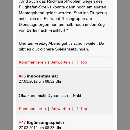
„Und auch das Rückfahrt-Problem wegen des
Flughafen-Streiks konnte dann noch am späten
Montagabend gelöst werden: Statt ins Flugzeug
setzt sich die Eintracht-Reisegruppe am
Dienstagmorgen nun um halb neun in den Zug
von Berlin nach Frankfurt.“
Und am Freitag Abend geht’s schon weiter. Da
gibt es glücklichere Spielansetzungen.
Kommentieren
|
Antworten
|
⇑ Top
#46
innocentmaniac
27.03.2012 um 08:32 Uhr
Oka kann nicht Dynamisch… Fakt.
Kommentieren
|
Antworten
|
⇑ Top
#47
Ergänzungsspieler
27.03.2012 um 08:33 Uhr