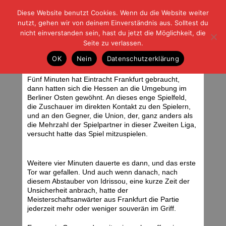
Diese Website benutzt Cookies. Wenn du die Website weiter
| | |
BLOG-G
Fußball und der Rest
nutzt, gehen wir von deinem Einverständnis aus. Solltest du
HOME
|
REGELN
|
IMPRESSUM
|
DATENSCHUTZ
nicht einverstanden sein, hast du jetzt die Möglichkeit, die
Seite zu verlassen.
Ein Riesenschritt
OK
Nein
Datenschutzerklärung
Dienstag, 27.03.12 | 06:08 Uhr
<div class="img_caption">Bildschirmfoto SPORT1. Foto: Stefan Krieger.
</div>
Fünf Minuten hat Eintracht Frankfurt gebraucht,
dann hatten sich die Hessen an die Umgebung im
Berliner Osten gewöhnt. An dieses enge Spielfeld,
die Zuschauer im direkten Kontakt zu den Spielern,
und an den Gegner, die Union, der, ganz anders als
die Mehrzahl der Spielpartner in dieser Zweiten Liga,
versucht hatte das Spiel mitzuspielen.
Weitere vier Minuten dauerte es dann, und das erste
Tor war gefallen. Und auch wenn danach, nach
diesem Abstauber von Idrissou, eine kurze Zeit der
Unsicherheit anbrach, hatte der
Meisterschaftsanwärter aus Frankfurt die Partie
jederzeit mehr oder weniger souverän im Griff.