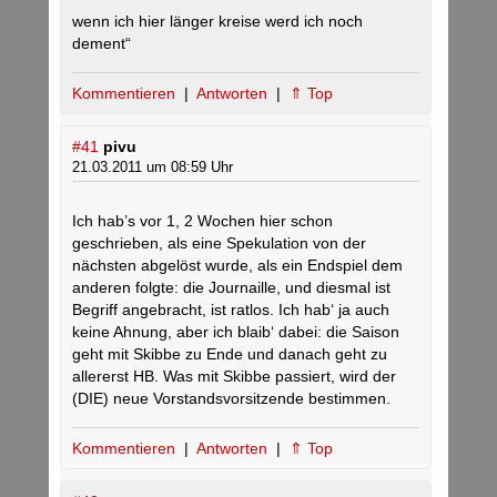
wenn ich hier länger kreise werd ich noch
dement“
Kommentieren
|
Antworten
|
⇑ Top
#41
pivu
21.03.2011 um 08:59 Uhr
Ich hab’s vor 1, 2 Wochen hier schon
geschrieben, als eine Spekulation von der
nächsten abgelöst wurde, als ein Endspiel dem
anderen folgte: die Journaille, und diesmal ist
Begriff angebracht, ist ratlos. Ich hab‘ ja auch
keine Ahnung, aber ich blaib‘ dabei: die Saison
geht mit Skibbe zu Ende und danach geht zu
allererst HB. Was mit Skibbe passiert, wird der
(DIE) neue Vorstandsvorsitzende bestimmen.
Kommentieren
|
Antworten
|
⇑ Top