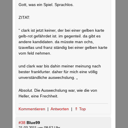
Gott, was ein Spiel. Sprachlos.
ZITAT:
“ clark ist jetzt keiner, der bei einer gelben karte
gelb-rot gefährdet ist. im gegenteil. da gibt es
andere kandidaten. da müsste man ochs,
tzavellas und franz ständig bei einer gelben karte
vom feld nehmen.
und clark war bis dahin meiner meinung nach
bester frankfurter. daher für mich eine völlig
unverständliche auswechslung. „
Absolut. Die Auswechslung war, wie die von
Heller, eine Frechheit.
Kommentieren
|
Antworten
|
⇑ Top
#38
Blue99
21.03.2011 um 08:52 Uhr