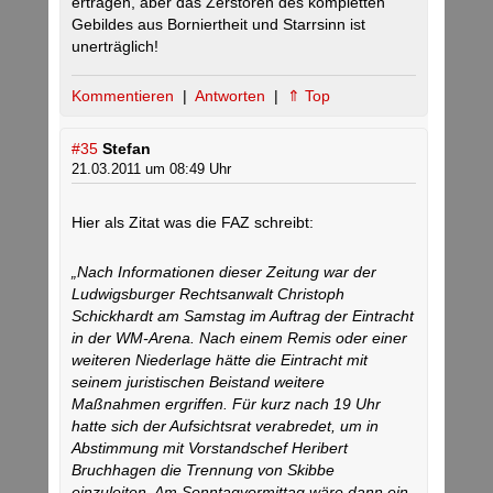
ertragen, aber das Zerstören des kompletten
Gebildes aus Borniertheit und Starrsinn ist
unerträglich!
Kommentieren
|
Antworten
|
⇑ Top
#35
Stefan
21.03.2011 um 08:49 Uhr
Hier als Zitat was die FAZ schreibt:
„Nach Informationen dieser Zeitung war der
Ludwigsburger Rechtsanwalt Christoph
Schickhardt am Samstag im Auftrag der Eintracht
in der WM-Arena. Nach einem Remis oder einer
weiteren Niederlage hätte die Eintracht mit
seinem juristischen Beistand weitere
Maßnahmen ergriffen. Für kurz nach 19 Uhr
hatte sich der Aufsichtsrat verabredet, um in
Abstimmung mit Vorstandschef Heribert
Bruchhagen die Trennung von Skibbe
einzuleiten. Am Sonntagvormittag wäre dann ein