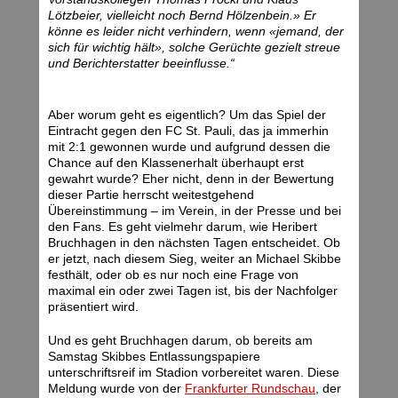
Lötzbeier, vielleicht noch Bernd Hölzenbein.» Er
könne es leider nicht verhindern, wenn «jemand, der
sich für wichtig hält», solche Gerüchte gezielt streue
und Berichterstatter beeinflusse.“
Aber worum geht es eigentlich? Um das Spiel der
Eintracht gegen den FC St. Pauli, das ja immerhin
mit 2:1 gewonnen wurde und aufgrund dessen die
Chance auf den Klassenerhalt überhaupt erst
gewahrt wurde? Eher nicht, denn in der Bewertung
dieser Partie herrscht weitestgehend
Übereinstimmung – im Verein, in der Presse und bei
den Fans. Es geht vielmehr darum, wie Heribert
Bruchhagen in den nächsten Tagen entscheidet. Ob
er jetzt, nach diesem Sieg, weiter an Michael Skibbe
festhält, oder ob es nur noch eine Frage von
maximal ein oder zwei Tagen ist, bis der Nachfolger
präsentiert wird.
Und es geht Bruchhagen darum, ob bereits am
Samstag Skibbes Entlassungspapiere
unterschriftsreif im Stadion vorbereitet waren. Diese
Meldung wurde von der
Frankfurter Rundschau
, der