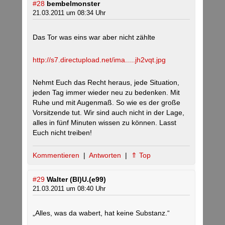
#28
bembelmonster
21.03.2011 um 08:34 Uhr
Das Tor was eins war aber nicht zählte
http://s7.directupload.net/ima.....jh2vqt.jpg
Nehmt Euch das Recht heraus, jede Situation,
jeden Tag immer wieder neu zu bedenken. Mit
Ruhe und mit Augenmaß. So wie es der große
Vorsitzende tut. Wir sind auch nicht in der Lage,
alles in fünf Minuten wissen zu können. Lasst
Euch nicht treiben!
Kommentieren
|
Antworten
|
⇑ Top
#29
Walter (Bl)U.(e99)
21.03.2011 um 08:40 Uhr
„Alles, was da wabert, hat keine Substanz.“