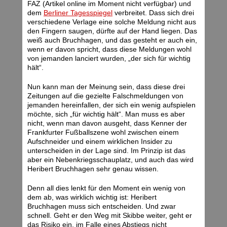
FAZ (Artikel online im Moment nicht verfügbar) und
dem
Berliner Tagesspiegel
verbreitet. Dass sich drei
verschiedene Verlage eine solche Meldung nicht aus
den Fingern saugen, dürfte auf der Hand liegen. Das
weiß auch Bruchhagen, und das gesteht er auch ein,
wenn er davon spricht, dass diese Meldungen wohl
von jemanden lanciert wurden, „der sich für wichtig
hält“.
Nun kann man der Meinung sein, dass diese drei
Zeitungen auf die gezielte Falschmeldungen von
jemanden hereinfallen, der sich ein wenig aufspielen
möchte, sich „für wichtig hält“. Man muss es aber
nicht, wenn man davon ausgeht, dass Kenner der
Frankfurter Fußballszene wohl zwischen einem
Aufschneider und einem wirklichen Insider zu
unterscheiden in der Lage sind. Im Prinzip ist das
aber ein Nebenkriegsschauplatz, und auch das wird
Heribert Bruchhagen sehr genau wissen.
Denn all dies lenkt für den Moment ein wenig von
dem ab, was wirklich wichtig ist: Heribert
Bruchhagen muss sich entscheiden. Und zwar
schnell. Geht er den Weg mit Skibbe weiter, geht er
das Risiko ein, im Falle eines Abstiegs nicht