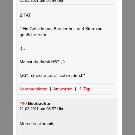
21.03.2011 um 08:54 Uhr
ZITAT:
“ Ein Gebilde aus Borniertheit und Starrsinn
gehört zerstört…
;) „
Meinst du damit HB? ;-)
@34: streiche „aus“, setze „durch“
Kommentieren
|
Antworten
|
⇑ Top
#40
Beobachter
21.03.2011 um 08:57 Uhr
Morsche allerseits,