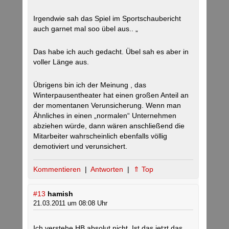
Irgendwie sah das Spiel im Sportschaubericht
auch garnet mal soo übel aus.. „
Das habe ich auch gedacht. Übel sah es aber in
voller Länge aus.
Übrigens bin ich der Meinung , das
Winterpausentheater hat einen großen Anteil an
der momentanen Verunsicherung. Wenn man
Ähnliches in einen „normalen“ Unternehmen
abziehen würde, dann wären anschließend die
Mitarbeiter wahrscheinlich ebenfalls völlig
demotiviert und verunsichert.
Kommentieren
|
Antworten
|
⇑ Top
#13
hamish
21.03.2011 um 08:08 Uhr
Ich verstehe HB absolut nicht. Ist das jetzt das