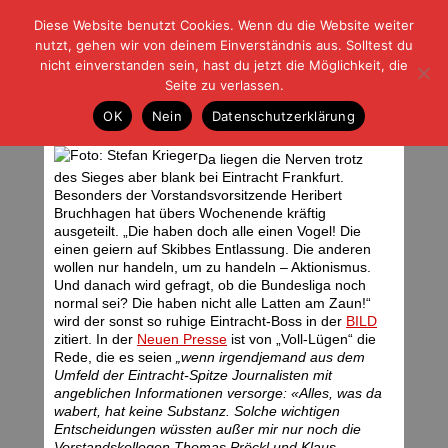
Diese Website benutzt Cookies. Wenn du die Website weiter
| | |
BLOG-G
Fußball und der Rest
nutzt, gehen wir von deinem Einverständnis aus. Solltest du
HOME
|
REGELN
|
IMPRESSUM
|
DATENSCHUTZ
nicht einverstanden sein, hast du jetzt die Möglichkeit, die
Seite zu verlassen.
Ein Sieg und keine Ruhe
OK
Nein
Datenschutzerklärung
Montag, 21.03.11 | 06:50 Uhr
Da liegen die Nerven trotz
des Sieges aber blank bei Eintracht Frankfurt.
Besonders der Vorstandsvorsitzende Heribert
Bruchhagen hat übers Wochenende kräftig
ausgeteilt. „Die haben doch alle einen Vogel! Die
einen geiern auf Skibbes Entlassung. Die anderen
wollen nur handeln, um zu handeln – Aktionismus.
Und danach wird gefragt, ob die Bundesliga noch
normal sei? Die haben nicht alle Latten am Zaun!“
wird der sonst so ruhige Eintracht-Boss in der
BILD
zitiert. In der
Neuen Presse
ist von „Voll-Lügen“ die
Rede, die es seien
„wenn irgendjemand aus dem
Umfeld der Eintracht-Spitze Journalisten mit
angeblichen Informationen versorge: «Alles, was da
wabert, hat keine Substanz. Solche wichtigen
Entscheidungen wüssten außer mir nur noch die
Vorstandskollegen Thomas Pröckl und Klaus