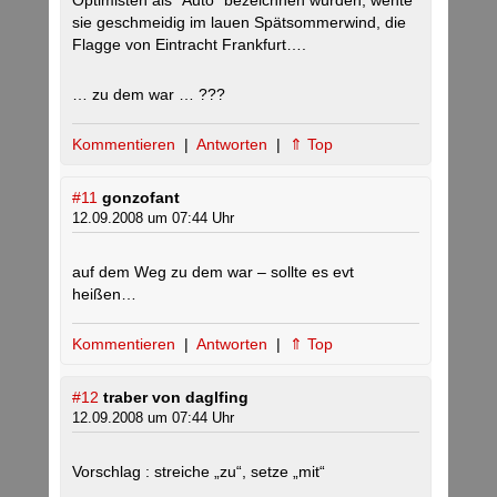
Optimisten als “Auto” bezeichnen würden, wehte
sie geschmeidig im lauen Spätsommerwind, die
Flagge von Eintracht Frankfurt….
… zu dem war … ???
Kommentieren
|
Antworten
|
⇑ Top
#11
gonzofant
12.09.2008 um 07:44 Uhr
auf dem Weg zu dem war – sollte es evt
heißen…
Kommentieren
|
Antworten
|
⇑ Top
#12
traber von daglfing
12.09.2008 um 07:44 Uhr
Vorschlag : streiche „zu“, setze „mit“