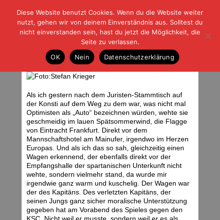
Diese Website benutzt Cookies. Wenn du die Website weiter
| | |
BLOG-G
Fußball und der Rest
nutzt, gehen wir von deinem Einverständnis aus. Solltest du
HOME
|
REGELN
|
IMPRESSUM
|
DATENSCHUTZ
nicht einverstanden sein, hast du jetzt die Möglichkeit, die
Seite zu verlassen.
Eintracht Frankfurt – Karlsruher SC
OK
Nein
Datenschutzerklärung
Freitag, 12.09.08 | 07:06 Uhr
Als ich gestern nach dem Juristen-Stammtisch auf
der Konsti auf dem Weg zu dem war, was nicht mal
Optimisten als „Auto“ bezeichnen würden, wehte sie
geschmeidig im lauen Spätsommerwind, die Flagge
von Eintracht Frankfurt. Direkt vor dem
Mannschaftshotel am Mainufer, irgendwo im Herzen
Europas. Und als ich das so sah, gleichzeitig einen
Wagen erkennend, der ebenfalls direkt vor der
Empfangshalle der spartanischen Unterkunft nicht
wehte, sondern vielmehr stand, da wurde mir
irgendwie ganz warm und kuschelig. Der Wagen war
der des Kapitäns. Des verletzten Kapitäns, der
seinen Jungs ganz sicher moralische Unterstützung
gegeben hat am Vorabend des Spieles gegen den
KSC. Nicht weil er musste, sondern weil er es als