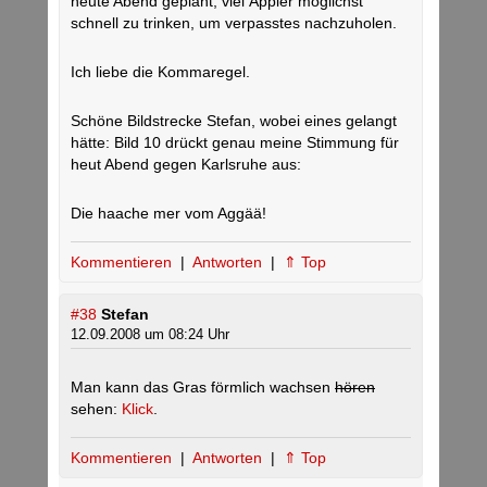
heute Abend geplant, viel Äppler möglichst
schnell zu trinken, um verpasstes nachzuholen.
Ich liebe die Kommaregel.
Schöne Bildstrecke Stefan, wobei eines gelangt
hätte: Bild 10 drückt genau meine Stimmung für
heut Abend gegen Karlsruhe aus:
Die haache mer vom Aggää!
Kommentieren
|
Antworten
|
⇑ Top
#38
Stefan
12.09.2008 um 08:24 Uhr
Man kann das Gras förmlich wachsen
hören
sehen:
Klick
.
Kommentieren
|
Antworten
|
⇑ Top