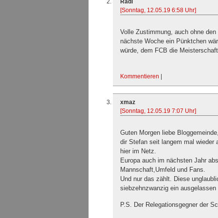
Radi
[Sonntag, 12.05.19 6:58 Uhr]
Volle Zustimmung, auch ohne den 
nächste Woche ein Pünktchen wär
würde, dem FCB die Meisterschaft
Kommentieren
|
xmaz
[Sonntag, 12.05.19 7:07 Uhr]
Guten Morgen liebe Bloggemeinde
dir Stefan seit langem mal wieder
hier im Netz.
Europa auch im nächsten Jahr absic
Mannschaft,Umfeld und Fans.
Und nur das zählt. Diese unglaubli
siebzehnzwanzig ein ausgelassen 
P.S. Der Relegationsgegner der Schw