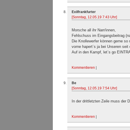
Exilfrankfurter
[Sonntag, 12.05.19 7:43 Uhr]
Morsche all ihr Narr/innen,
Fehlschuss im Eingangsbeitrag (na
Die Knollewerfer können gerne so n
vorne hapert`s ja bei Unseren seit
Auf in den Kampf, let`s go EINTR
Kommentieren
|
Be
[Sonntag, 12.05.19 7:54 Uhr]
In der drittletzten Zeile muss der 
Kommentieren
|