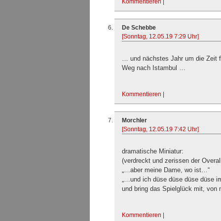
Kommentieren
|
De Schebbe
[Sonntag, 12.05.19 7:29 Uhr]
… und nächstes Jahr um die Zeit f
Weg nach Istambul …
Kommentieren
|
Morchler
[Sonntag, 12.05.19 7:42 Uhr]
dramatische Miniatur:
(verdreckt und zerissen der Overa
„…aber meine Dame, wo ist…“
„…und ich düse düse düse düse im
und bring das Spielglück mit, vo
Kommentieren
|