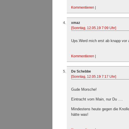
Kommentieren
|
xmaz
[Sonntag, 12.05.19 7:09 Uhr]
Ups.Werd mich erst ab knapp vor 
Kommentieren
|
De Schebbe
[Sonntag, 12.05.19 7:17 Uhr]
Gude Morsche!
Eintracht vom Main, nur Du ….
Mindestens heute gegen die Knoll
hätte was!