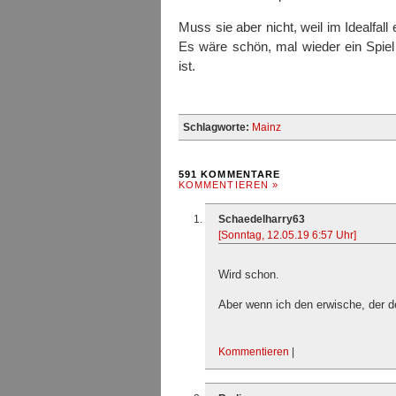
Muss sie aber nicht, weil im Idealfal
Es wäre schön, mal wieder ein Spie
ist.
Schlagworte:
Mainz
591 KOMMENTARE
KOMMENTIEREN »
Schaedelharry63
[Sonntag, 12.05.19 6:57 Uhr]
Wird schon.
Aber wenn ich den erwische, der 
Kommentieren
|