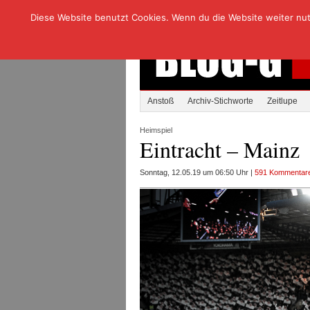
Diese Website benutzt Cookies. Wenn du die Website weiter nutzt
Anstoß
Archiv-Stichworte
Zeitlupe
Heimspiel
Eintracht – Mainz
Sonntag, 12.05.19 um 06:50 Uhr |
591 Kommentar