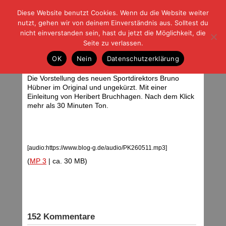
Diese Website benutzt Cookies. Wenn du die Website weiter
| | |
BLOG-G
Fußball und der Rest
nutzt, gehen wir von deinem Einverständnis aus. Solltest du
HOME
|
REGELN
|
IMPRESSUM
|
DATENSCHUTZ
nicht einverstanden sein, hast du jetzt die Möglichkeit, die
Seite zu verlassen.
Eintracht-PK vom 26.05.11
OK
Nein
Datenschutzerklärung
Donnerstag, 26.05.11 | 19:08 Uhr
Die Vorstellung des neuen Sportdirektors Bruno
Hübner im Original und ungekürzt. Mit einer
Einleitung von Heribert Bruchhagen. Nach dem Klick
mehr als 30 Minuten Ton.
[audio:https://www.blog-g.de/audio/PK260511.mp3]
(
MP 3
| ca. 30 MB)
152 Kommentare