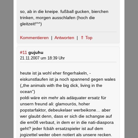
so, ab in die kneipe. fußball gucken, bierchen
trinken, morgen ausschlafen (hoch die
gleitzeit!^^)
Kommentieren
|
Antworten
|
⇑ Top
#11
gujuhu
21.11.2007 um 18:39 Uhr
heute ist ja wohl eher fingerhakeln, -
eiskunstlaufen ist ja noch spannend gegen wales
(„the animals with the big dick, living in the
ocean“)
poldi wäre ein mehr als adäquater ersatz für
unsern freund ali: glamourös, hoher
popstarfaktor, debeukelaer werbeikone… aber
wer glaubt denn, dass er sich die schangse auf
die em08 verbaut, in dem er in die nati-diaspora
geht? jeder fcbäh ersatzspieler ist auf dem
jogizettel weiter oben notiert als unsere recken.