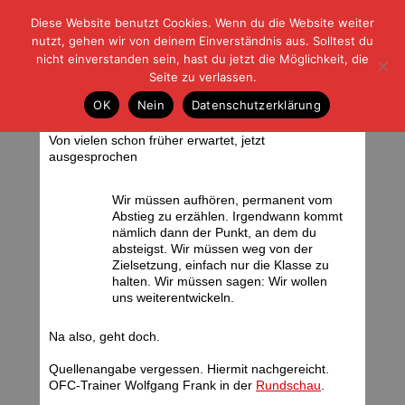
Diese Website benutzt Cookies. Wenn du die Website weiter
| | |
BLOG-G
Fußball und der Rest
nutzt, gehen wir von deinem Einverständnis aus. Solltest du
HOME
|
REGELN
|
IMPRESSUM
|
DATENSCHUTZ
nicht einverstanden sein, hast du jetzt die Möglichkeit, die
Seite zu verlassen.
Endlich ein offenes Wort
OK
Nein
Datenschutzerklärung
Dienstag, 29.05.07 | 06:55 Uhr
Von vielen schon früher erwartet, jetzt
ausgesprochen
Wir müssen aufhören, permanent vom
Abstieg zu erzählen. Irgendwann kommt
nämlich dann der Punkt, an dem du
absteigst. Wir müssen weg von der
Zielsetzung, einfach nur die Klasse zu
halten. Wir müssen sagen: Wir wollen
uns weiterentwickeln.
Na also, geht doch.
Quellenangabe vergessen. Hiermit nachgereicht.
OFC-Trainer Wolfgang Frank in der
Rundschau
.