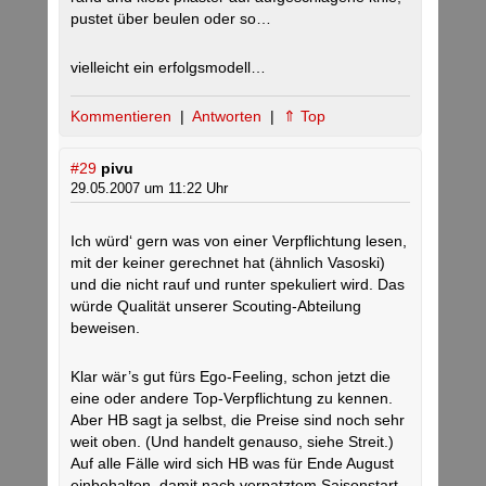
pustet über beulen oder so…
vielleicht ein erfolgsmodell…
Kommentieren
|
Antworten
|
⇑ Top
#29
pivu
29.05.2007 um 11:22 Uhr
Ich würd‘ gern was von einer Verpflichtung lesen,
mit der keiner gerechnet hat (ähnlich Vasoski)
und die nicht rauf und runter spekuliert wird. Das
würde Qualität unserer Scouting-Abteilung
beweisen.
Klar wär’s gut fürs Ego-Feeling, schon jetzt die
eine oder andere Top-Verpflichtung zu kennen.
Aber HB sagt ja selbst, die Preise sind noch sehr
weit oben. (Und handelt genauso, siehe Streit.)
Auf alle Fälle wird sich HB was für Ende August
einbehalten, damit nach verpatztem Saisonstart