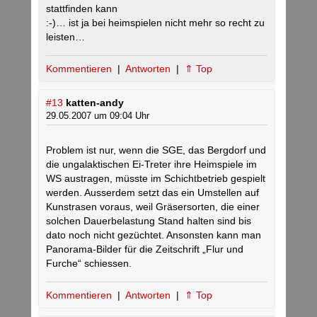
stattfinden kann
:-)… ist ja bei heimspielen nicht mehr so recht zu
leisten…
Kommentieren
|
Antworten
|
⇑ Top
#13
katten-andy
29.05.2007 um 09:04 Uhr
Problem ist nur, wenn die SGE, das Bergdorf und
die ungalaktischen Ei-Treter ihre Heimspiele im
WS austragen, müsste im Schichtbetrieb gespielt
werden. Ausserdem setzt das ein Umstellen auf
Kunstrasen voraus, weil Gräsersorten, die einer
solchen Dauerbelastung Stand halten sind bis
dato noch nicht gezüchtet. Ansonsten kann man
Panorama-Bilder für die Zeitschrift „Flur und
Furche“ schiessen.
Kommentieren
|
Antworten
|
⇑ Top