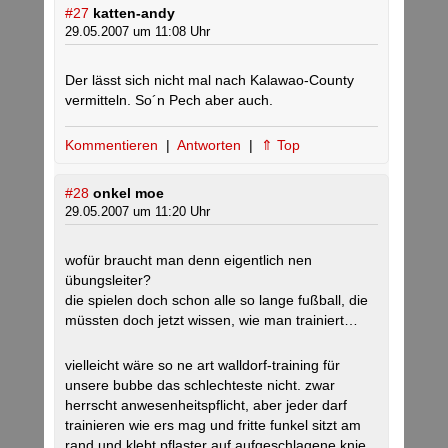
#27
katten-andy
29.05.2007 um 11:08 Uhr
Der lässt sich nicht mal nach Kalawao-County
vermitteln. So´n Pech aber auch.
Kommentieren
|
Antworten
|
⇑ Top
#28
onkel moe
29.05.2007 um 11:20 Uhr
wofür braucht man denn eigentlich nen
übungsleiter?
die spielen doch schon alle so lange fußball, die
müssten doch jetzt wissen, wie man trainiert…
vielleicht wäre so ne art walldorf-training für
unsere bubbe das schlechteste nicht. zwar
herrscht anwesenheitspflicht, aber jeder darf
trainieren wie ers mag und fritte funkel sitzt am
rand und klebt pflaster auf aufgeschlagene knie,