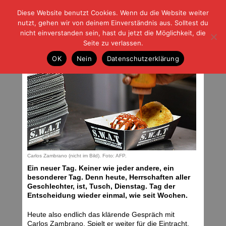
Diese Website benutzt Cookies. Wenn du die Website weiter
| | |
BLOG-G
Fußball und der Rest
nutzt, gehen wir von deinem Einverständnis aus. Solltest du
HOME
|
REGELN
|
IMPRESSUM
|
DATENSCHUTZ
nicht einverstanden sein, hast du jetzt die Möglichkeit, die
Seite zu verlassen.
Endlich wieder Dienstag
OK
Nein
Datenschutzerklärung
Dienstag, 28.07.15 | 06:03 Uhr
Carlos Zambrano (nicht im Bild). Foto: AFP.
Ein neuer Tag. Keiner wie jeder andere, ein
besonderer Tag. Denn heute, Herrschaften aller
Geschlechter, ist, Tusch, Dienstag. Tag der
Entscheidung wieder einmal, wie seit Wochen.
Heute also endlich das klärende Gespräch mit
Carlos Zambrano. Spielt er weiter für die Eintracht,