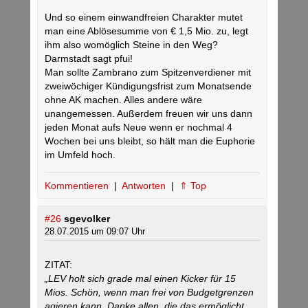
Und so einem einwandfreien Charakter mutet
man eine Ablösesumme von € 1,5 Mio. zu, legt
ihm also womöglich Steine in den Weg?
Darmstadt sagt pfui!
Man sollte Zambrano zum Spitzenverdiener mit
zweiwöchiger Kündigungsfrist zum Monatsende
ohne AK machen. Alles andere wäre
unangemessen. Außerdem freuen wir uns dann
jeden Monat aufs Neue wenn er nochmal 4
Wochen bei uns bleibt, so hält man die Euphorie
im Umfeld hoch.
Kommentieren
|
Antworten
|
⇑ Top
#26
sgevolker
28.07.2015 um 09:07 Uhr
ZITAT:
„LEV holt sich grade mal einen Kicker für 15
Mios. Schön, wenn man frei von Budgetgrenzen
agieren kann. Danke allen, die das ermöglicht