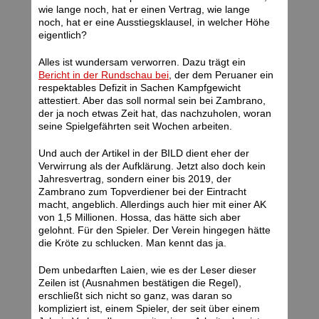
wie lange noch, hat er einen Vertrag, wie lange
noch, hat er eine Ausstiegsklausel, in welcher Höhe
eigentlich?
Alles ist wundersam verworren. Dazu trägt ein
Bericht in der Rundschau bei
, der dem Peruaner ein
respektables Defizit in Sachen Kampfgewicht
attestiert. Aber das soll normal sein bei Zambrano,
der ja noch etwas Zeit hat, das nachzuholen, woran
seine Spielgefährten seit Wochen arbeiten.
Und auch der Artikel in der BILD dient eher der
Verwirrung als der Aufklärung. Jetzt also doch kein
Jahresvertrag, sondern einer bis 2019, der
Zambrano zum Topverdiener bei der Eintracht
macht, angeblich. Allerdings auch hier mit einer AK
von 1,5 Millionen. Hossa, das hätte sich aber
gelohnt. Für den Spieler. Der Verein hingegen hätte
die Kröte zu schlucken. Man kennt das ja.
Dem unbedarften Laien, wie es der Leser dieser
Zeilen ist (Ausnahmen bestätigen die Regel),
erschließt sich nicht so ganz, was daran so
kompliziert ist, einem Spieler, der seit über einem