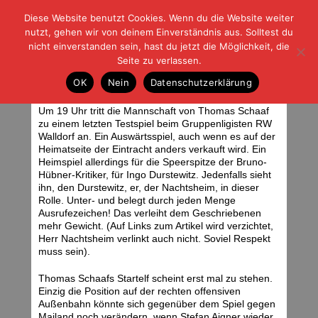
Diese Website benutzt Cookies. Wenn du die Website weiter
| | |
BLOG-G
Fußball und der Rest
nutzt, gehen wir von deinem Einverständnis aus. Solltest du
HOME
|
REGELN
|
IMPRESSUM
|
DATENSCHUTZ
nicht einverstanden sein, hast du jetzt die Möglichkeit, die
Seite zu verlassen.
Entspannt zuschauen
OK
Nein
Datenschutzerklärung
Dienstag, 12.08.14 | 08:05 Uhr
Guckst du. Foto: Stefan Krieger.
Um 19 Uhr tritt die Mannschaft von Thomas Schaaf
zu einem letzten Testspiel beim Gruppenligisten RW
Walldorf an. Ein Auswärtsspiel, auch wenn es auf der
Heimatseite der Eintracht anders verkauft wird. Ein
Heimspiel allerdings für die Speerspitze der Bruno-
Hübner-Kritiker, für Ingo Durstewitz. Jedenfalls sieht
ihn, den Durstewitz, er, der Nachtsheim, in dieser
Rolle. Unter- und belegt durch jeden Menge
Ausrufezeichen! Das verleiht dem Geschriebenen
mehr Gewicht. (Auf Links zum Artikel wird verzichtet,
Herr Nachtsheim verlinkt auch nicht. Soviel Respekt
muss sein).
Thomas Schaafs Startelf scheint erst mal zu stehen.
Einzig die Position auf der rechten offensiven
Außenbahn könnte sich gegenüber dem Spiel gegen
Mailand noch verändern, wenn Stefan Aigner wieder