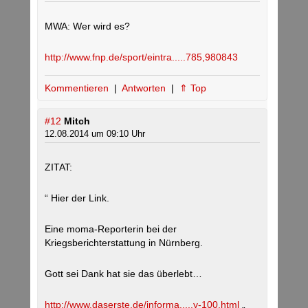
MWA: Wer wird es?
http://www.fnp.de/sport/eintra.....785,980843
Kommentieren
|
Antworten
|
⇑ Top
#12
Mitch
12.08.2014 um 09:10 Uhr
ZITAT:
“ Hier der Link.
Eine moma-Reporterin bei der
Kriegsberichterstattung in Nürnberg.
Gott sei Dank hat sie das überlebt…
http://www.daserste.de/informa.....y-100.html
„