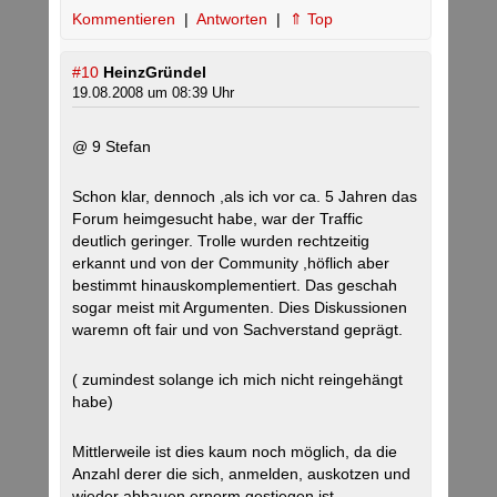
Kommentieren
|
Antworten
|
⇑ Top
#10
HeinzGründel
19.08.2008 um 08:39 Uhr
@ 9 Stefan
Schon klar, dennoch ,als ich vor ca. 5 Jahren das
Forum heimgesucht habe, war der Traffic
deutlich geringer. Trolle wurden rechtzeitig
erkannt und von der Community ,höflich aber
bestimmt hinauskomplementiert. Das geschah
sogar meist mit Argumenten. Dies Diskussionen
waremn oft fair und von Sachverstand geprägt.
( zumindest solange ich mich nicht reingehängt
habe)
Mittlerweile ist dies kaum noch möglich, da die
Anzahl derer die sich, anmelden, auskotzen und
wieder abhauen ernorm gestiegen ist.