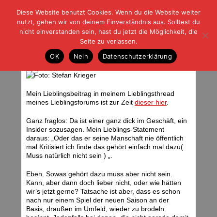
Diese Website benutzt Cookies. Wenn du die Website weiter
| | |
BLOG-G
Fußball und der Rest
nutzt, gehen wir von deinem Einverständnis aus. Solltest du
HOME
|
REGELN
|
IMPRESSUM
|
DATENSCHUTZ
nicht einverstanden sein, hast du jetzt die Möglichkeit, die
Seite zu verlassen.
Es brodelt
OK
Nein
Datenschutzerklärung
Dienstag, 19.08.08 | 07:54 Uhr
Mein Lieblingsbeitrag in meinem Lieblingsthread
meines Lieblingsforums ist zur Zeit
dieser hier
.
Ganz fraglos: Da ist einer ganz dick im Geschäft, ein
Insider sozusagen. Mein Lieblings-Statement
daraus: „Oder das er seine Manschaft nie öffentlich
mal Kritisiert ich finde das gehört einfach mal dazu(
Muss natürlich nicht sein ) „.
Eben. Sowas gehört dazu muss aber nicht sein.
Kann, aber dann doch lieber nicht, oder wie hätten
wir’s jetzt gerne? Tatsache ist aber, dass es schon
nach nur einem Spiel der neuen Saison an der
Basis, draußen im Umfeld, wieder zu brodeln