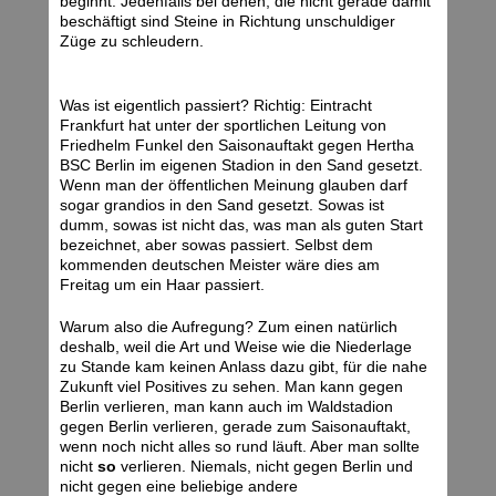
beginnt. Jedenfalls bei denen, die nicht gerade damit
beschäftigt sind Steine in Richtung unschuldiger
Züge zu schleudern.
Was ist eigentlich passiert? Richtig: Eintracht
Frankfurt hat unter der sportlichen Leitung von
Friedhelm Funkel den Saisonauftakt gegen Hertha
BSC Berlin im eigenen Stadion in den Sand gesetzt.
Wenn man der öffentlichen Meinung glauben darf
sogar grandios in den Sand gesetzt. Sowas ist
dumm, sowas ist nicht das, was man als guten Start
bezeichnet, aber sowas passiert. Selbst dem
kommenden deutschen Meister wäre dies am
Freitag um ein Haar passiert.
Warum also die Aufregung? Zum einen natürlich
deshalb, weil die Art und Weise wie die Niederlage
zu Stande kam keinen Anlass dazu gibt, für die nahe
Zukunft viel Positives zu sehen. Man kann gegen
Berlin verlieren, man kann auch im Waldstadion
gegen Berlin verlieren, gerade zum Saisonauftakt,
wenn noch nicht alles so rund läuft. Aber man sollte
nicht
so
verlieren. Niemals, nicht gegen Berlin und
nicht gegen eine beliebige andere