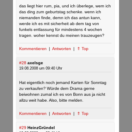
das liegt hier rum, pia, und ich überlege, wem ich
das ding zum geburtstag schenke. wenn ich
niemanden finde, demn ich das antun kann,
werde ich es mit sicherheit ab dem tag von
funkels entlassung für mindestens 4 wochen
tragen. woher kennst du meinen trauzeugen?
Kommentieren
|
Antworten
|
⇑ Top
#28
axelsge
19.08.2008 um 09:40 Uhr
Hat eigentlich noch jemand Karten für Sonntag
zu verkaufen? Würde dem Drama gerne
beiwohnen zumal ich es von Bonn aus ja nicht
allzu weit habe. Also, bitte melden.
Kommentieren
|
Antworten
|
⇑ Top
#29
HeinzGründel