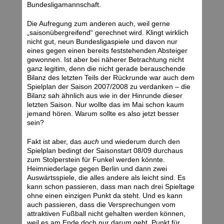
Bundesligamannschaft.
Die Aufregung zum anderen auch, weil gerne
„saisonübergreifend“ gerechnet wird. Klingt wirklich
nicht gut, neun Bundesligaspiele und davon nur
eines gegen einen bereits feststehenden Absteiger
gewonnen. Ist aber bei näherer Betrachtung nicht
ganz legitim, denn die nicht gerade berauschende
Bilanz des letzten Teils der Rückrunde war auch dem
Spielplan der Saison 2007/2008 zu verdanken – die
Bilanz sah ähnlich aus wie in der Hinrunde dieser
letzten Saison. Nur wollte das im Mai schon kaum
jemand hören. Warum sollte es also jetzt besser
sein?
Fakt ist aber, das
auch
und wiederum durch den
Spielplan bedingt der Saisonstart 08/09 durchaus
zum Stolperstein für Funkel werden könnte.
Heimniederlage gegen Berlin und dann zwei
Auswärtsspiele, die alles andere als leicht sind. Es
kann schon passieren, dass man nach drei Spieltage
ohne einen einzigen Punkt da steht. Und es kann
auch passieren, dass die Versprechungen vom
attraktiven Fußball nicht gehalten werden können,
weil es am Ende doch nur darum geht, Punkt für