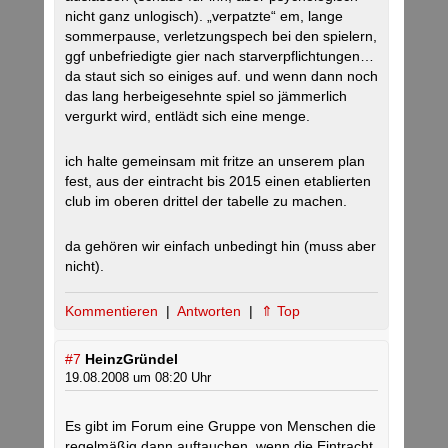
nicht ganz unlogisch). „verpatzte“ em, lange
sommerpause, verletzungspech bei den spielern,
ggf unbefriedigte gier nach starverpflichtungen…
da staut sich so einiges auf. und wenn dann noch
das lang herbeigesehnte spiel so jämmerlich
vergurkt wird, entlädt sich eine menge.
ich halte gemeinsam mit fritze an unserem plan
fest, aus der eintracht bis 2015 einen etablierten
club im oberen drittel der tabelle zu machen.
da gehören wir einfach unbedingt hin (muss aber
nicht).
Kommentieren
|
Antworten
|
⇑ Top
#7
HeinzGründel
19.08.2008 um 08:20 Uhr
Es gibt im Forum eine Gruppe von Menschen die
regelmäßig dann auftauchen, wenn die Eintracht